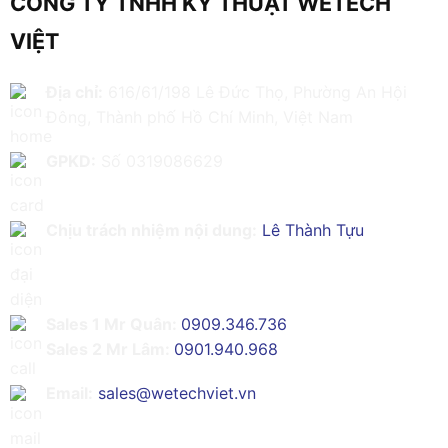
CÔNG TY TNHH KỸ THUẬT WETECH
VIỆT
Địa chỉ:
616/61/198 Lê Đức Thọ, Phường An Hội
Đông, Thành phố Hồ Chí Minh, Việt Nam
GPKD:
Số 0319086629
Chịu trách nhiệm nội dung:
Lê Thành Tựu
Sales 1 Mr Quân:
0909.346.736
Sales 2 Mr Lâm:
0901.940.968
Email:
sales@wetechviet.vn