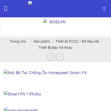
Bỏ
qua
nội
dung
/
/
/
Trang chủ
Sản phẩm
Thiết Bị PCCC - Đồ Bảo Hộ
Thiết Bị Bảo Hộ Khác