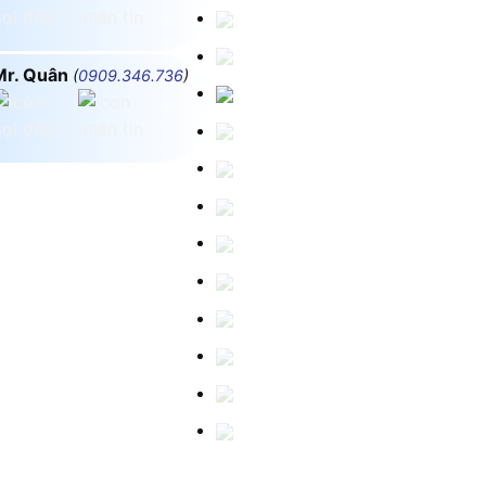
Mr. Quân
(
0909.346.736
)