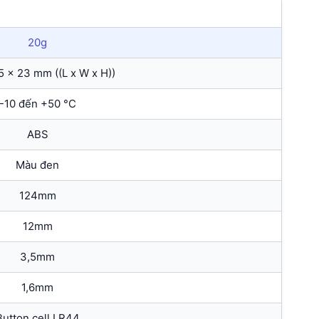
20g
5 x 23 mm ((L x W x H))
-10 đến +50 °C
ABS
Màu đen
124mm
12mm
3,5mm
1,6mm
Button cell LR44