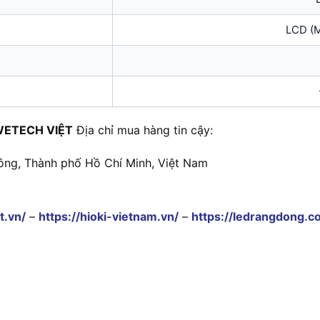
LCD (M
WETECH VIỆT
Địa chỉ mua hàng tin cậy:
ông, Thành phố Hồ Chí Minh, Việt Nam
t.vn/
–
https://hioki-vietnam.vn/
–
https://ledrangdong.c