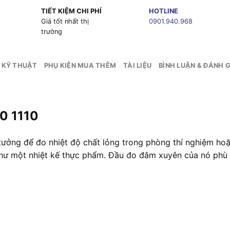
TIẾT KIỆM CHI PHÍ
HOTLINE
g
Giá tốt nhất thị
0901.940.968
trường
 KỸ THUẬT
PHỤ KIỆN MUA THÊM
TÀI LIỆU
BÌNH LUẬN & ĐÁNH G
60 1110
ý tưởng để đo nhiệt độ chất lỏng trong phòng thí nghiệm ho
như một nhiệt kế thực phẩm. Đầu đo đâm xuyên của nó phù 