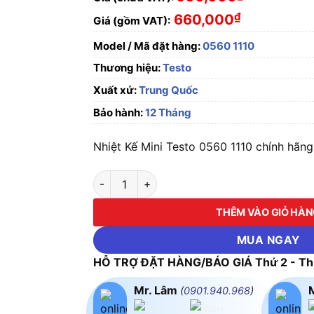
₫
660,000
Giá (gồm VAT):
Model / Mã đặt hàng:
0560 1110
Thương hiệu:
Testo
Xuất xứ:
Trung Quốc
Bảo hành:
12 Tháng
Nhiệt Kế Mini Testo 0560 1110 chính hãng ,
Nhiệt Kế Mini Testo 0560 1110 số lượng
THÊM VÀO GIỎ HÀ
MUA NGAY
HỖ TRỢ ĐẶT HÀNG/BÁO GIÁ Thứ 2 - Thứ
Mr. Lâm
(
0901.940.968
)