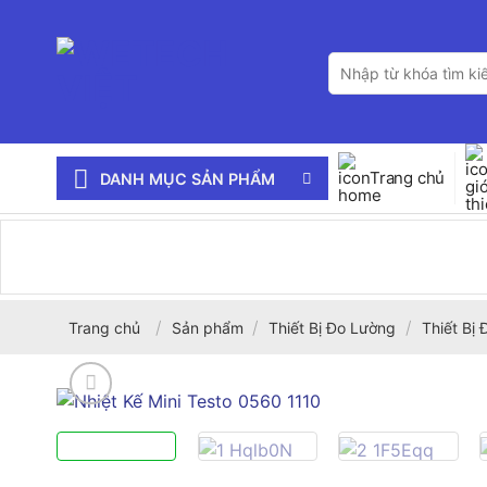
Bỏ
qua
Tìm
nội
kiếm:
dung
Trang chủ
DANH MỤC SẢN PHẨM
/
/
/
Trang chủ
Sản phẩm
Thiết Bị Đo Lường
Thiết Bị 