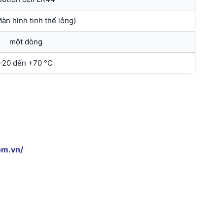
àn hình tinh thể lỏng)
một dòng
-20 đến +70 °C
om.vn/