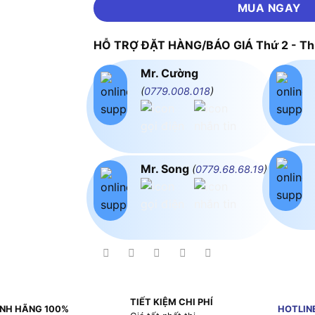
MUA NGAY
HỖ TRỢ ĐẶT HÀNG/BÁO GIÁ Thứ 2 - Thứ
Mr. Cường
(
0779.008.018
)
Mr. Song
(
0779.68.68.19
)
TIẾT KIỆM CHI PHÍ
NH HÃNG 100%
HOTLIN