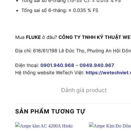
Tổng sai số 6-tháng (15-35°C): ± 0.015 % FS
Tổng sai số 6-tháng: ± 0.035 % FS
Mua
FLUKE
ở đâu?
CÔNG TY TNHH KỸ THUẬT WE
Địa chỉ: 616/61/198 Lê Đức Thọ, Phường An Hội Đô
Điện thoại:
0901.940.968
–
0949.940.967
Hệ thống website WeTech Việt:
https://wetechviet.
Đánh giá product
SẢN PHẨM TƯƠNG TỰ