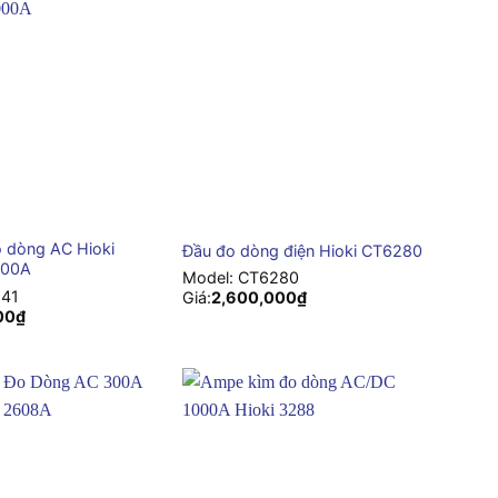
+
 dòng AC Hioki
Đầu đo dòng điện Hioki CT6280
000A
Model:
CT6280
41
Giá:
2,600,000
₫
00
₫