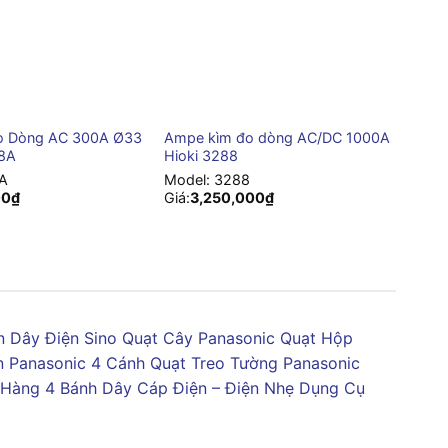
+
o Dòng AC 300A Ø33
Ampe kìm đo dòng AC/DC 1000A
08A
Hioki 3288
A
Model:
3288
00
₫
Giá:
3,250,000
₫
 Dây Điện Sino
Quạt Cây Panasonic
Quạt Hộp
n Panasonic 4 Cánh
Quạt Treo Tường Panasonic
 Hàng 4 Bánh
Dây Cáp Điện – Điện Nhẹ
Dụng Cụ