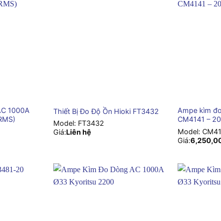
+
+
AC 1000A
Ampe kìm đo
Thiết Bị Đo Độ Ồn Hioki FT3432
 RMS)
CM4141 – 2
Model:
FT3432
Model:
CM41
Giá:
Liên hệ
Giá:
6,250,0