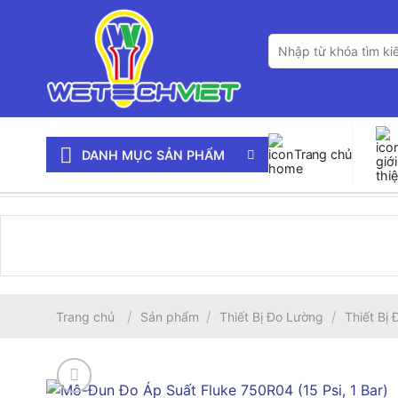
Bỏ
qua
Tìm
nội
kiếm:
dung
Trang chủ
DANH MỤC SẢN PHẨM
/
/
/
Trang chủ
Sản phẩm
Thiết Bị Đo Lường
Thiết Bị