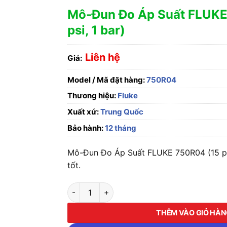
Mô-Đun Đo Áp Suất FLUKE
psi, 1 bar)
Liên hệ
Giá:
Model / Mã đặt hàng:
750R04
Thương hiệu:
Fluke
Xuất xứ:
Trung Quốc
Bảo hành:
12 tháng
Mô-Đun Đo Áp Suất FLUKE 750R04 (15 psi,
tốt.
Mô-Đun Đo Áp Suất FLUKE 750R04 (15 psi, 1 
THÊM VÀO GIỎ HÀ