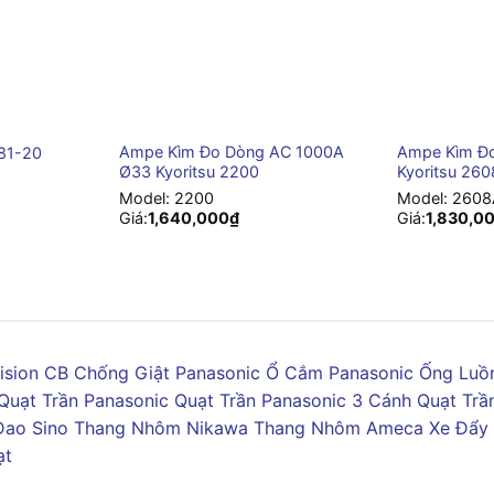
+
+
Ampe Kìm Đo Dòng AC 1000A
Ampe Kìm Đ
481-20
Ø33 Kyoritsu 2200
Kyoritsu 26
Model:
2200
Model:
2608
Giá:
1,640,000
₫
Giá:
1,830,0
ision
CB Chống Giật Panasonic
Ổ Cắm Panasonic
Ống Luồn
Quạt Trần Panasonic
Quạt Trần Panasonic 3 Cánh
Quạt Trầ
Dao Sino
Thang Nhôm Nikawa
Thang Nhôm Ameca
Xe Đẩy
ạt