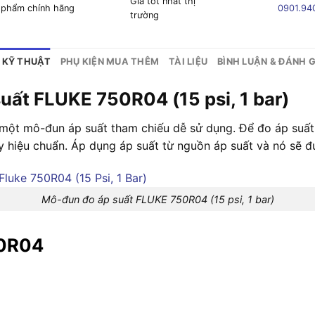
Giá tốt nhất thị
 phẩm chính hãng
0901.94
trường
 KỸ THUẬT
PHỤ KIỆN MUA THÊM
TÀI LIỆU
BÌNH LUẬN & ĐÁNH G
uất FLUKE 750R04 (15 psi, 1 bar)
 một mô-đun áp suất tham chiếu dễ sử dụng. Để đo áp suất
 hiệu chuẩn. Áp dụng áp suất từ nguồn áp suất và nó sẽ đư
Mô-đun đo áp suất FLUKE 750R04 (15 psi, 1 bar)
50R04