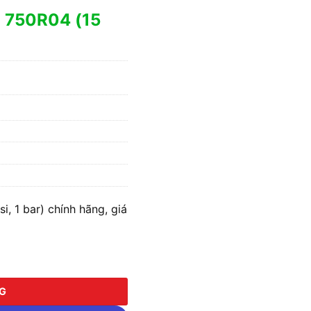
 750R04 (15
 1 bar) chính hãng, giá
bar) số lượng
NG