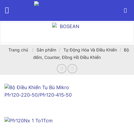
Bỏ
qua
nội
dung
/
/
/
Trang chủ
Sản phẩm
Tự Động Hóa Và Điều Khiển
Bộ
đếm, Counter, Đồng Hồ Điều Khiển