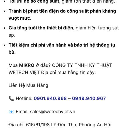
Tối ưu hệ số công suất
, giảm tổn thất điện năng.
Tránh bị phạt tiền điện do công suất phản kháng
vượt mức.
Gia tăng tuổi thọ thiết bị điện
, giảm hiện tượng sụt
áp.
Tiết kiệm chi phí vận hành và bảo trì hệ thống tụ
bù.
Mua
MIKRO
ở đâu? CÔNG TY TNHH KỸ THUẬT
WETECH VIỆT Địa chỉ mua hàng tin cậy:
Liên Hệ Mua Hàng
📞 Hotline:
0901.940.968
–
0949.940.967
📧 Email: sales@wetechviet.vn
Địa chỉ: 616/61/198 Lê Đức Thọ, Phường An Hội