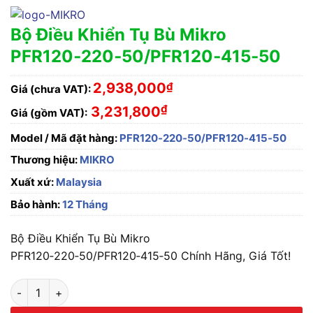
Bộ Điều Khiển Tụ Bù Mikro
PFR120‑220‑50/PFR120‑415‑50
2,938,000
₫
Giá (chưa VAT):
₫
3,231,800
Giá (gồm VAT):
Model / Mã đặt hàng:
PFR120‑220‑50/PFR120‑415‑50
Thương hiệu:
MIKRO
Xuất xứ:
Malaysia
Bảo hành:
12 Tháng
Bộ Điều Khiển Tụ Bù Mikro
PFR120‑220‑50/PFR120‑415‑50 Chính Hãng, Giá Tốt!
Bộ Điều Khiển Tụ Bù Mikro PFR120‑220‑50/PFR120‑415‑50 s