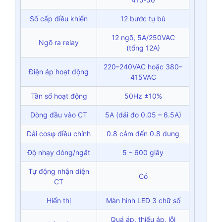
Số cấp điều khiển
12 bước tụ bù
12 ngõ, 5A/250VAC
Ngõ ra relay
(tổng 12A)
220–240VAC hoặc 380–
Điện áp hoạt động
415VAC
Tần số hoạt động
50Hz ±10%
Dòng đầu vào CT
5A (dải đo 0.05 – 6.5A)
Dải cosφ điều chỉnh
0.8 cảm đến 0.8 dung
Độ nhạy đóng/ngắt
5 – 600 giây
Tự động nhận diện
Có
CT
Hiển thị
Màn hình LED 3 chữ số
Quá áp, thiếu áp, lỗi