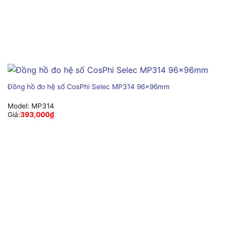
Đồng hồ đo hệ số CosPhi Selec MP314 96x96mm
Model:
MP314
Giá:
393,000
₫