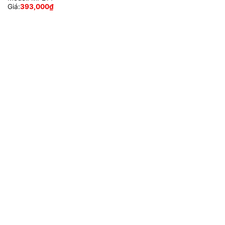
Giá:
393,000
₫