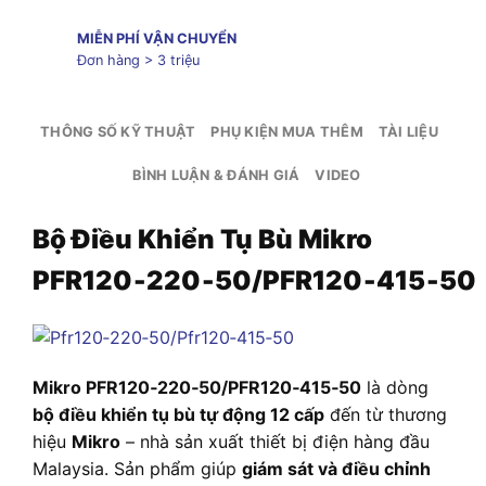
MIỄN PHÍ VẬN CHUYỂN
Đơn hàng > 3 triệu
THÔNG SỐ KỸ THUẬT
PHỤ KIỆN MUA THÊM
TÀI LIỆU
BÌNH LUẬN & ĐÁNH GIÁ
VIDEO
Bộ Điều Khiển Tụ Bù Mikro
PFR120‑220‑50/PFR120‑415‑50
Mikro PFR120‑220‑50/PFR120‑415‑50
là dòng
bộ điều khiển tụ bù tự động 12 cấp
đến từ thương
hiệu
Mikro
– nhà sản xuất thiết bị điện hàng đầu
Malaysia. Sản phẩm giúp
giám sát và điều chỉnh