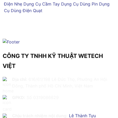
Điện Nhẹ
Dụng Cụ Cầm Tay
Dụng Cụ Dùng Pin
Dụng
Cụ Dùng Điện
Quạt
CÔNG TY TNHH KỸ THUẬT WETECH
VIỆT
Địa chỉ:
616/61/198 Lê Đức Thọ, Phường An Hội
Đông, Thành phố Hồ Chí Minh, Việt Nam
GPKD:
Số 0319086629
Chịu trách nhiệm nội dung:
Lê Thành Tựu