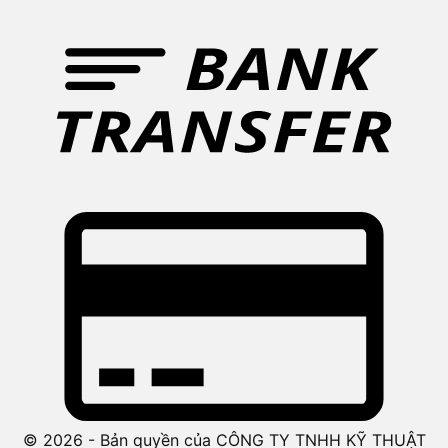
© 2026 - Bản quyền của CÔNG TY TNHH KỸ THUẬT