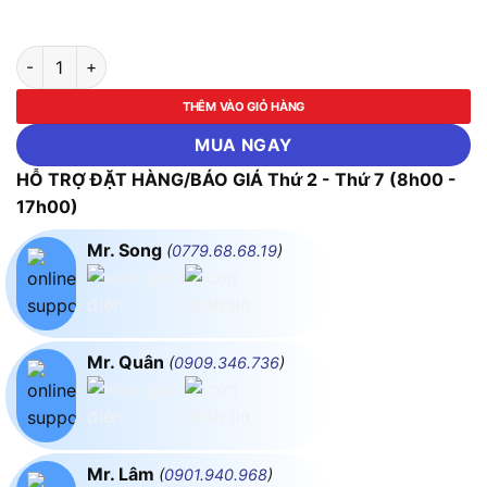
Máy phun xịt rửa áp lực cao Bosch EasyAquatak 110 số lượng
THÊM VÀO GIỎ HÀNG
MUA NGAY
HỖ TRỢ ĐẶT HÀNG/BÁO GIÁ Thứ 2 - Thứ 7 (8h00 -
17h00)
Mr. Song
(
0779.68.68.19
)
Mr. Quân
(
0909.346.736
)
Mr. Lâm
(
0901.940.968
)