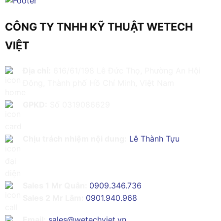
CÔNG TY TNHH KỸ THUẬT WETECH
VIỆT
Địa chỉ:
616/61/198 Lê Đức Thọ, Phường An Hội
Đông, Thành phố Hồ Chí Minh, Việt Nam
GPKD:
Số 0319086629
Chịu trách nhiệm nội dung:
Lê Thành Tựu
Sales 1 Mr Quân:
0909.346.736
Sales 2 Mr Lâm:
0901.940.968
Email:
sales@wetechviet.vn