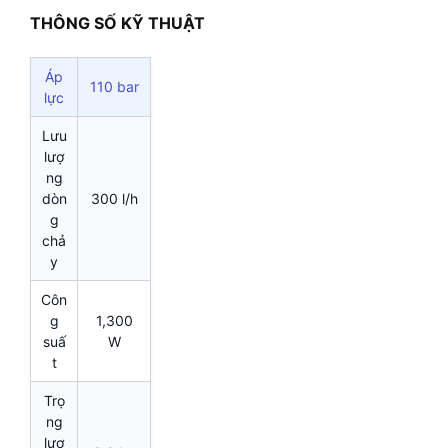
THÔNG SỐ KỸ THUẬT
Áp
110 bar
lực
Lưu
lượ
ng
dòn
300 l/h
g
chả
y
Côn
g
1,300
suấ
W
t
Trọ
ng
lượ