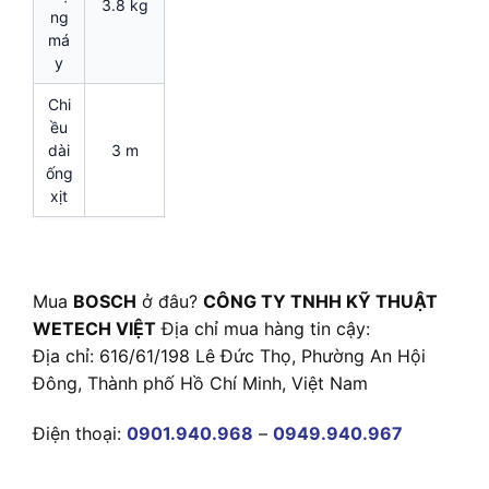
3.8 kg
ng
má
y
Chi
ều
dài
3 m
ống
xịt
Mua
BOSCH
ở đâu?
CÔNG TY TNHH KỸ THUẬT
WETECH VIỆT
Địa chỉ mua hàng tin cậy:
Địa chỉ: 616/61/198 Lê Đức Thọ, Phường An Hội
Đông, Thành phố Hồ Chí Minh, Việt Nam
Điện thoại:
0901.940.968
–
0949.940.967