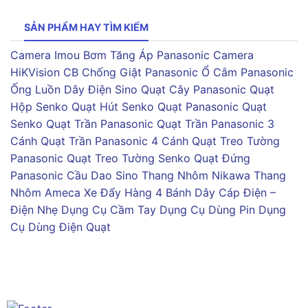
SẢN PHẨM HAY TÌM KIẾM
Camera Imou
Bơm Tăng Áp Panasonic
Camera
HiKVision
CB Chống Giật Panasonic
Ổ Cắm Panasonic
Ống Luồn Dây Điện Sino
Quạt Cây Panasonic
Quạt
Hộp Senko
Quạt Hút Senko
Quạt Panasonic
Quạt
Senko
Quạt Trần Panasonic
Quạt Trần Panasonic 3
Cánh
Quạt Trần Panasonic 4 Cánh
Quạt Treo Tường
Panasonic
Quạt Treo Tường Senko
Quạt Đứng
Panasonic
Cầu Dao Sino
Thang Nhôm Nikawa
Thang
Nhôm Ameca
Xe Đẩy Hàng 4 Bánh
Dây Cáp Điện –
Điện Nhẹ
Dụng Cụ Cầm Tay
Dụng Cụ Dùng Pin
Dụng
Cụ Dùng Điện
Quạt