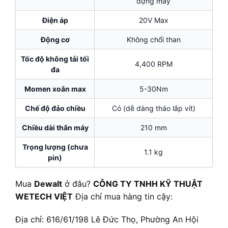
đựng máy
Điện áp
20V Max
Động cơ
Không chổi than
Tốc độ không tải tối
4,400 RPM
đa
Momen xoắn max
5-30Nm
Chế độ đảo chiều
Có (dễ dàng tháo lắp vít)
Chiều dài thân máy
210 mm
Trọng lượng (chưa
1.1 kg
pin)
Mua
Dewalt
ở đâu?
CÔNG TY TNHH KỸ THUẬT
WETECH VIỆT
Địa chỉ mua hàng tin cậy:
Địa chỉ: 616/61/198 Lê Đức Thọ, Phường An Hội