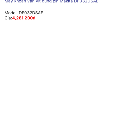
Máy khoan vặn vít dùng pin Makita DF032DSAE
Model:
DF032DSAE
Giá:
4,281,200
₫