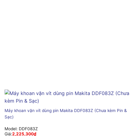
Máy khoan vặn vít dùng pin Makita DDF083Z (Chưa kèm Pin &
Sạc)
Model:
DDF083Z
Giá:
2,225,300
₫