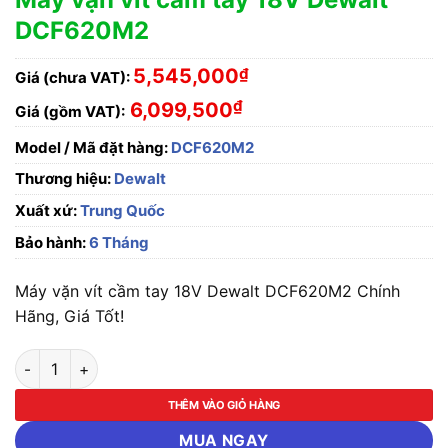
DCF620M2
5,545,000
₫
Giá (chưa VAT):
₫
6,099,500
Giá (gồm VAT):
Model / Mã đặt hàng:
DCF620M2
Thương hiệu:
Dewalt
Xuất xứ:
Trung Quốc
Bảo hành:
6 Tháng
Máy vặn vít cầm tay 18V Dewalt DCF620M2 Chính
Hãng, Giá Tốt!
Máy vặn vít cầm tay 18V Dewalt DCF620M2 số lượng
THÊM VÀO GIỎ HÀNG
MUA NGAY