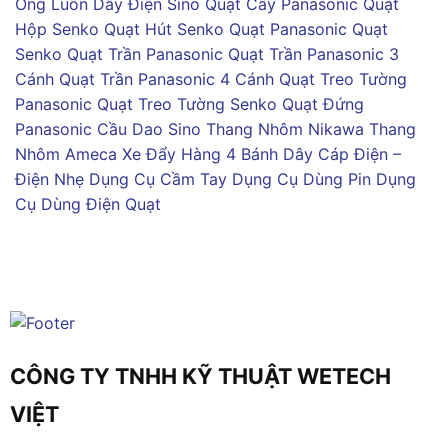
Ống Luồn Dây Điện Sino
Quạt Cây Panasonic
Quạt
Hộp Senko
Quạt Hút Senko
Quạt Panasonic
Quạt
Senko
Quạt Trần Panasonic
Quạt Trần Panasonic 3
Cánh
Quạt Trần Panasonic 4 Cánh
Quạt Treo Tường
Panasonic
Quạt Treo Tường Senko
Quạt Đứng
Panasonic
Cầu Dao Sino
Thang Nhôm Nikawa
Thang
Nhôm Ameca
Xe Đẩy Hàng 4 Bánh
Dây Cáp Điện –
Điện Nhẹ
Dụng Cụ Cầm Tay
Dụng Cụ Dùng Pin
Dụng
Cụ Dùng Điện
Quạt
CÔNG TY TNHH KỸ THUẬT WETECH
VIỆT