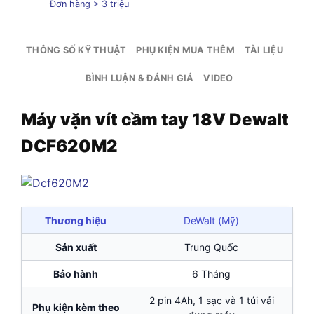
Đơn hàng > 3 triệu
THÔNG SỐ KỸ THUẬT
PHỤ KIỆN MUA THÊM
TÀI LIỆU
BÌNH LUẬN & ĐÁNH GIÁ
VIDEO
Máy vặn vít cầm tay 18V Dewalt
DCF620M2
Thương hiệu
DeWalt (Mỹ)
Sản xuất
Trung Quốc
Bảo hành
6 Tháng
2 pin 4Ah, 1 sạc và 1 túi vải
Phụ kiện kèm theo