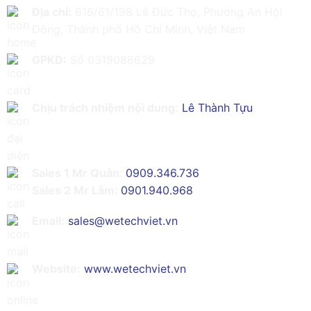
Địa chỉ:
616/61/198 Lê Đức Thọ, Phường An Hội
Đông, Thành phố Hồ Chí Minh, Việt Nam
GPKD:
Số 0319086629
Chịu trách nhiệm nội dung:
Lê Thành Tựu
Sales 1 Mr Quân:
0909.346.736
Sales 2 Mr Lâm:
0901.940.968
Email:
sales@wetechviet.vn
Website:
www.wetechviet.vn