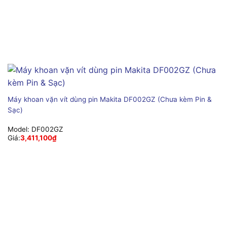
Máy khoan vặn vít dùng pin Makita DF002GZ (Chưa kèm Pin &
Sạc)
Model:
DF002GZ
Giá:
3,411,100
₫