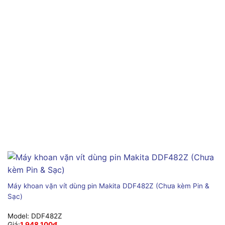
Máy khoan vặn vít dùng pin Makita DDF482Z (Chưa kèm Pin &
Sạc)
Model:
DDF482Z
Giá:
1,948,100
₫