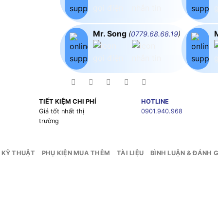
Mr. Song
(
0779.68.68.19
)
TIẾT KIỆM CHI PHÍ
HOTLINE
g
Giá tốt nhất thị
0901.940.968
trường
 KỸ THUẬT
PHỤ KIỆN MUA THÊM
TÀI LIỆU
BÌNH LUẬN & ĐÁNH G