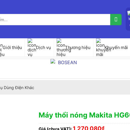
Giới thiệu
Dịch vụ
Thương hiệu
Khuyến mãi
ụ Dùng Điện Khác
Máy thổi nóng Makita HG
1,270,080
₫
Giá (chưa VAT):