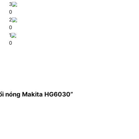
3
0
2
0
1
0
hổi nóng Makita HG6030”