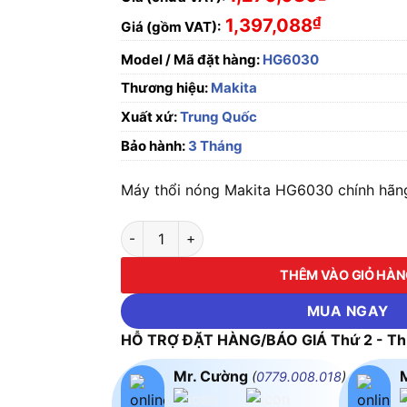
₫
1,397,088
Giá (gồm VAT):
Model / Mã đặt hàng:
HG6030
Thương hiệu:
Makita
Xuất xứ:
Trung Quốc
Bảo hành:
3 Tháng
Máy thổi nóng Makita HG6030 chính hãng,
Máy thổi nóng Makita HG6030 số lượng
THÊM VÀO GIỎ HÀ
MUA NGAY
HỖ TRỢ ĐẶT HÀNG/BÁO GIÁ Thứ 2 - Thứ
Mr. Cường
(
0779.008.018
)