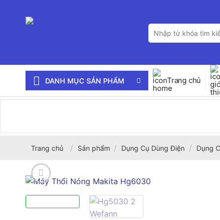
Bỏ
qua
Tìm
nội
kiếm:
dung
Trang chủ
DANH MỤC SẢN PHẨM
/
/
/
Trang chủ
Sản phẩm
Dụng Cụ Dùng Điện
Dụng C