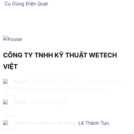
Cụ Dùng Điện
Quạt
CÔNG TY TNHH KỸ THUẬT WETECH
VIỆT
Địa chỉ:
616/61/198 Lê Đức Thọ, Phường An Hội
Đông, Thành phố Hồ Chí Minh, Việt Nam
GPKD:
Số 0319086629
Chịu trách nhiệm nội dung:
Lê Thành Tựu