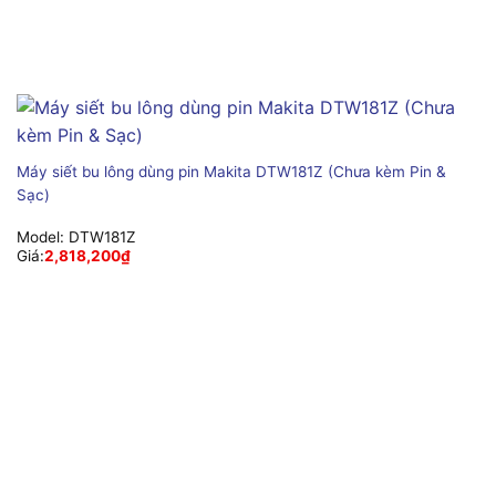
Máy siết bu lông dùng pin Makita DTW181Z (Chưa kèm Pin &
Sạc)
Model:
DTW181Z
Giá:
2,818,200
₫