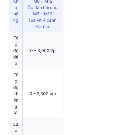
Kh
M8 – M12
ả
Ốc đàn hồi cao:
nă
M6 – M10
ng
Tua vít 4 cạnh:
9.5 mm
Tố
c
độ
0 – 3,000 l/p
đậ
p
Tố
c
độ
kh
0 – 2,300 v/p
ôn
g
tải
Lự
c