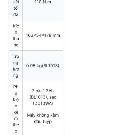
siết
110 N.m
tối
đa
Kíc
h
163x54x178 mm
thư
ớc
Trọ
ng
0.95 kg(BL1013)
lượ
ng
Ph
2 pin 1.3Ah
ụ
(BL1013), sạc
kiệ
(DC10WA)
n
kè
Máy không kèm
m
đầu tuýp
the
o