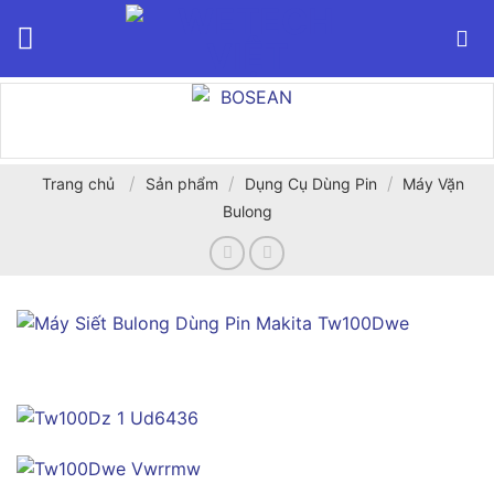
Bỏ
qua
nội
dung
/
/
/
Trang chủ
Sản phẩm
Dụng Cụ Dùng Pin
Máy Vặn
Bulong