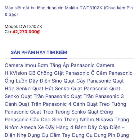
Máy siết cắt bu lông dùng pin Makita DWT310ZK (Chưa kèm Pin
& Sạc)
Model:
DWT310ZK
Giá:
42,273,000
₫
SẢN PHẨM HAY TÌM KIẾM
Camera Imou
Bơm Tăng Áp Panasonic
Camera
HiKVision
CB Chống Giật Panasonic
Ổ Cắm Panasonic
Ống Luồn Dây Điện Sino
Quạt Cây Panasonic
Quạt
Hộp Senko
Quạt Hút Senko
Quạt Panasonic
Quạt
Senko
Quạt Trần Panasonic
Quạt Trần Panasonic 3
Cánh
Quạt Trần Panasonic 4 Cánh
Quạt Treo Tường
Panasonic
Quạt Treo Tường Senko
Quạt Đứng
Panasonic
Cầu Dao Sino
Thang Nhôm Nikawa
Thang
Nhôm Ameca
Xe Đẩy Hàng 4 Bánh
Dây Cáp Điện –
Điện Nhẹ
Dụng Cụ Cầm Tay
Dụng Cụ Dùng Pin
Dụng