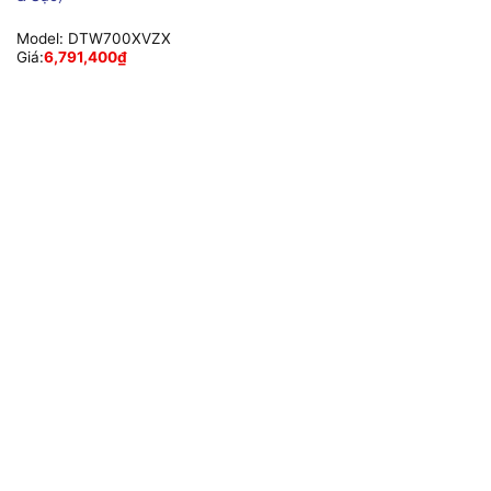
Model:
DTW700XVZX
Giá:
6,791,400
₫