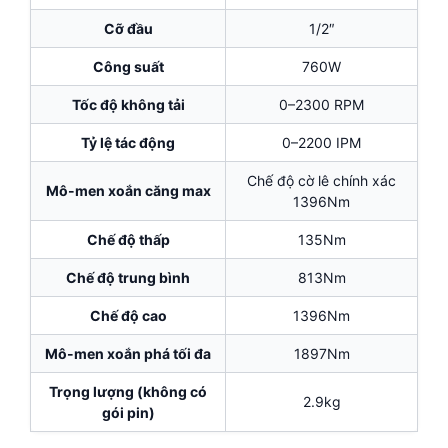
Cỡ đầu
1/2″
Công suất
760W
Tốc độ không tải
0–2300 RPM
Tỷ lệ tác động
0–2200 IPM
Chế độ cờ lê chính xác
Mô-men xoắn căng max
1396Nm
Chế độ thấp
135Nm
Chế độ trung bình
813Nm
Chế độ cao
1396Nm
Mô-men xoắn phá tối đa
1897Nm
Trọng lượng (không có
2.9kg
gói pin)