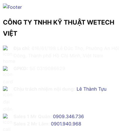
CÔNG TY TNHH KỸ THUẬT WETECH
VIỆT
Địa chỉ:
616/61/198 Lê Đức Thọ, Phường An Hội
Đông, Thành phố Hồ Chí Minh, Việt Nam
GPKD:
Số 0319086629
Chịu trách nhiệm nội dung:
Lê Thành Tựu
Sales 1 Mr Quân:
0909.346.736
Sales 2 Mr Lâm:
0901.940.968