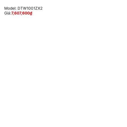
Model:
DTW1001ZX2
Giá:
7,607,600
₫