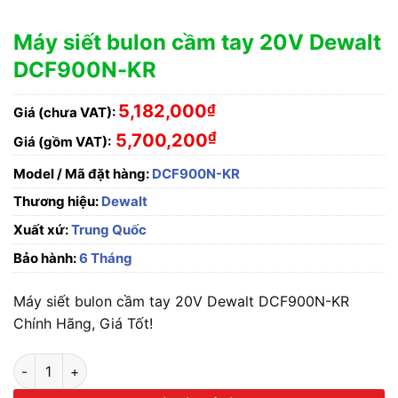
Máy siết bulon cầm tay 20V Dewalt
DCF900N-KR
5,182,000
₫
Giá (chưa VAT):
₫
5,700,200
Giá (gồm VAT):
Model / Mã đặt hàng:
DCF900N-KR
Thương hiệu:
Dewalt
Xuất xứ:
Trung Quốc
Bảo hành:
6 Tháng
Máy siết bulon cầm tay 20V Dewalt DCF900N-KR
Chính Hãng, Giá Tốt!
Máy siết bulon cầm tay 20V Dewalt DCF900N-KR số lượng