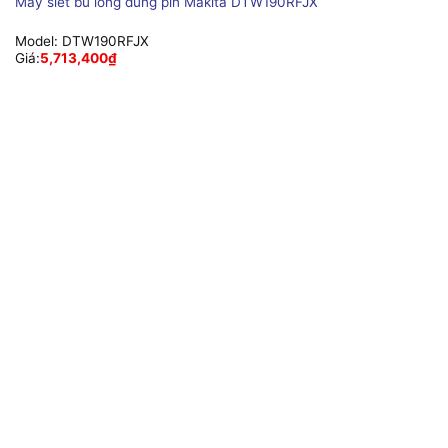
Máy siết bu lông dùng pin Makita DTW190RFJX
Model:
DTW190RFJX
Giá:
5,713,400
₫