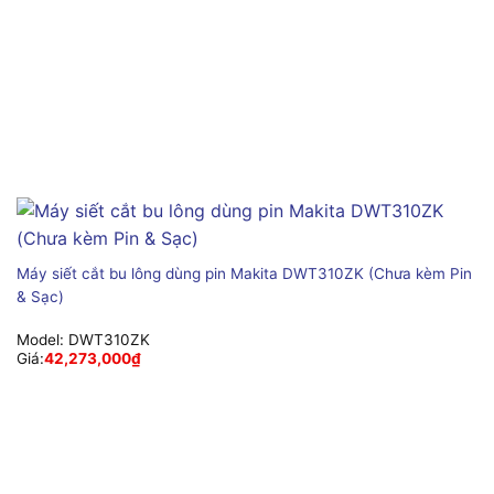
Máy siết cắt bu lông dùng pin Makita DWT310ZK (Chưa kèm Pin
& Sạc)
Model:
DWT310ZK
Giá:
42,273,000
₫