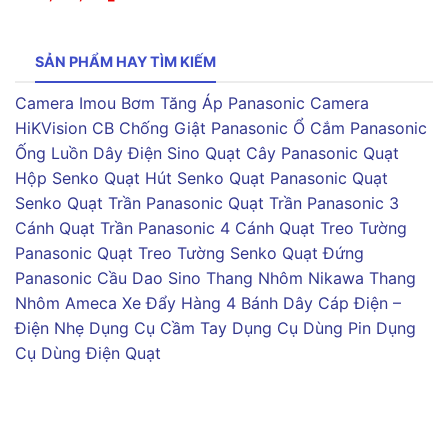
SẢN PHẨM HAY TÌM KIẾM
Camera Imou
Bơm Tăng Áp Panasonic
Camera
HiKVision
CB Chống Giật Panasonic
Ổ Cắm Panasonic
Ống Luồn Dây Điện Sino
Quạt Cây Panasonic
Quạt
Hộp Senko
Quạt Hút Senko
Quạt Panasonic
Quạt
Senko
Quạt Trần Panasonic
Quạt Trần Panasonic 3
Cánh
Quạt Trần Panasonic 4 Cánh
Quạt Treo Tường
Panasonic
Quạt Treo Tường Senko
Quạt Đứng
Panasonic
Cầu Dao Sino
Thang Nhôm Nikawa
Thang
Nhôm Ameca
Xe Đẩy Hàng 4 Bánh
Dây Cáp Điện –
Điện Nhẹ
Dụng Cụ Cầm Tay
Dụng Cụ Dùng Pin
Dụng
Cụ Dùng Điện
Quạt