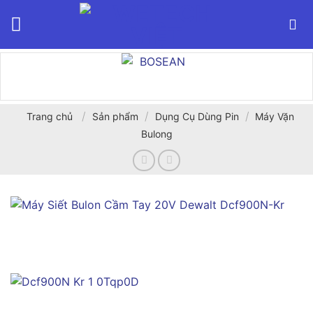
Bỏ
qua
nội
dung
/
/
/
Trang chủ
Sản phẩm
Dụng Cụ Dùng Pin
Máy Vặn
Bulong