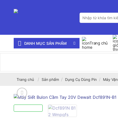
Bỏ
qua
Tìm
nội
kiếm:
dung
Trang chủ
DANH MỤC SẢN PHẨM
/
/
/
Trang chủ
Sản phẩm
Dụng Cụ Dùng Pin
Máy Vặn