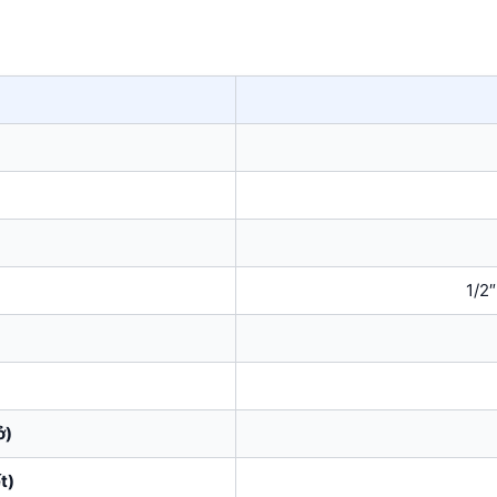
1/2
ở)
t)