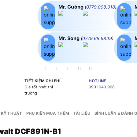
Mr. Cường
(
0779.008.018
)
Mr. Song
(
0779.68.68.19
)
TIẾT KIỆM CHI PHÍ
HOTLINE
g
Giá tốt nhất thị
0901.940.968
trường
 KỸ THUẬT
PHỤ KIỆN MUA THÊM
TÀI LIỆU
BÌNH LUẬN & ĐÁNH G
ewalt DCF891N-B1