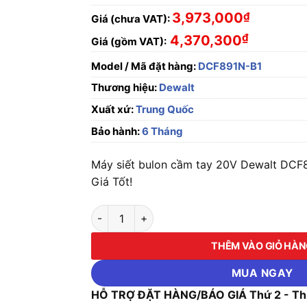
3,973,000
₫
Giá (chưa VAT):
₫
4,370,300
Giá (gồm VAT):
Model / Mã đặt hàng:
DCF891N-B1
Thương hiệu:
Dewalt
Xuất xứ:
Trung Quốc
Bảo hành:
6 Tháng
Máy siết bulon cầm tay 20V Dewalt DCF
Giá Tốt!
Máy siết bulon cầm tay 20V Dewalt DCF891N
THÊM VÀO GIỎ HÀ
MUA NGAY
HỖ TRỢ ĐẶT HÀNG/BÁO GIÁ Thứ 2 - Thứ