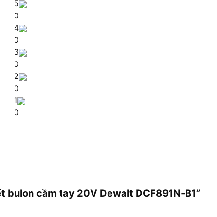
5
0
4
0
3
0
2
0
1
0
siết bulon cầm tay 20V Dewalt DCF891N-B1”