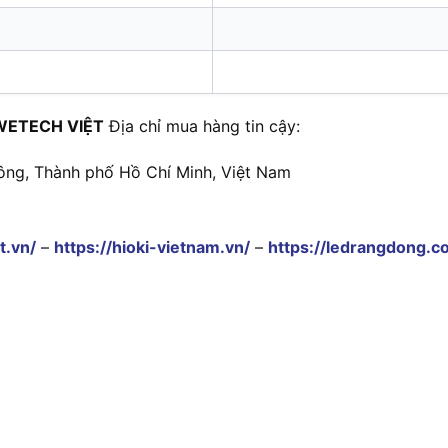
WETECH VIỆT
Địa chỉ mua hàng tin cậy:
ông, Thành phố Hồ Chí Minh, Việt Nam
t.vn/
–
https://hioki-vietnam.vn/
–
https://ledrangdong.c