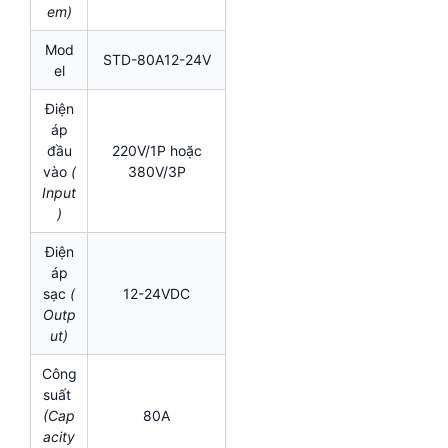
em)
Mod
STD-80A12-24V
el
Điện
áp
đầu
220V/1P hoặc
vào
(
380V/3P
Input
)
Điện
áp
sạc
(
12-24VDC
Outp
ut)
Công
suất
(Cap
80A
acity