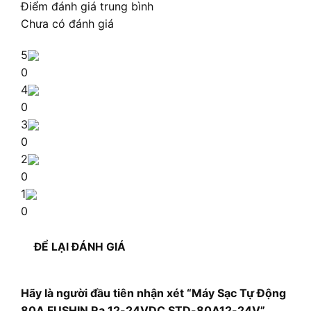
Điểm đánh giá trung bình
Chưa có đánh giá
5
0
4
0
3
0
2
0
1
0
ĐỂ LẠI ĐÁNH GIÁ
Hãy là người đầu tiên nhận xét “Máy Sạc Tự Động
80A FUSHIN Ra 12-24VDC STD-80A12-24V”