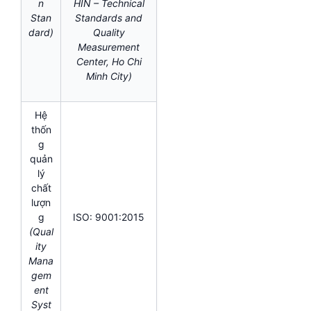
n
HIN – Technical
Stan
Standards and
dard)
Quality
Measurement
Center, Ho Chi
Minh City)
Hệ
thốn
g
quản
lý
chất
lượn
g
ISO: 9001:2015
(Qual
ity
Mana
gem
ent
Syst