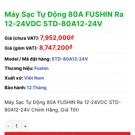
Máy Sạc Tự Động 80A FUSHIN Ra
12-24VDC STD-80A12-24V
7,952,000
₫
Giá (chưa VAT):
₫
8,747,200
Giá (gồm VAT):
Model / Mã đặt hàng:
STD-80A12-24V
Thương hiệu:
Fushin
Xuất xứ:
Việt Nam
Bảo hành:
12 Tháng
Máy Sạc Tự Động 80A FUSHIN Ra 12-24VDC STD-
80A12-24V Chính Hãng, Giá Tốt!
Máy Sạc Tự Động 80A FUSHIN Ra 12-24VDC STD-80A12-24V 