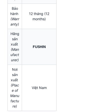
Bảo
hành
12 tháng (12
(Warr
months)
anty)
Hãng
sản
xuất
FUSHIN
(Man
ufact
urer)
Nơi
sản
xuất
(Plac
Việt Nam
e of
Manu
factu
re)