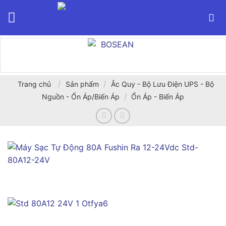
Bỏ
qua
nội
dung
/
/
Trang chủ
Sản phẩm
Ắc Quy - Bộ Lưu Điện UPS - Bộ
/
Nguồn - Ổn Áp/Biến Áp
Ổn Áp - Biến Áp