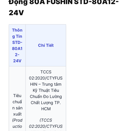
Động 80A FUSHIN STD-80A12-
24V
Thôn
g Tin
STD-
Chi Tiết
80A1
2-
24V
TCCS
02:2020/CTYFUS
HIN – Trung tâm
Kỹ Thuật Tiêu
Tiêu
Chuẩn Đo Lường
chuẩ
Chất Lượng TP.
n sản
HCM
xuất
(Prod
(TCCS
uctio
02:2020/CTYFUS