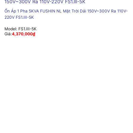
Ổn Áp 1 Pha 5KVA FUSHIN NL Mặt Trời Dải 150V~300V Ra 110V-
220V FS1.III-5K
Model:
FS1.III-5K
Giá:
4,370,000
₫