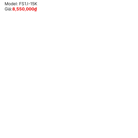
Model:
FS1.I-15K
Giá:
8,550,000
₫