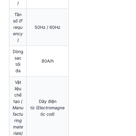
)
Tần
số
(F
requ
50Hz / 60Hz
ency
)
Dòng
sạc
80A/h
tối
đa
Vật
liệu
chế
tạo
(
Dây điện
Manu
từ
(Electromagne
factu
tic coil)
ring
mate
rials)