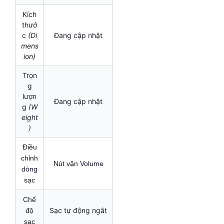
Kích
thướ
c
(Di
Đang cập nhật
mens
ion)
Trọn
g
lượn
Đang cập nhật
g
(W
eight
)
Điều
chỉnh
Nút vặn Volume
dòng
sạc
Chế
Sạc tự động ngắt
độ
sạc