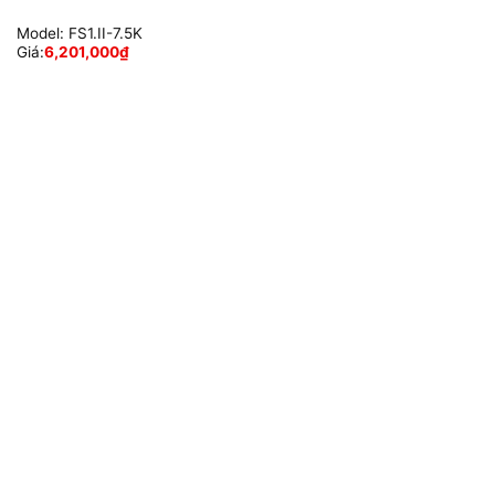
Model:
FS1.II-7.5K
Giá:
6,201,000
₫