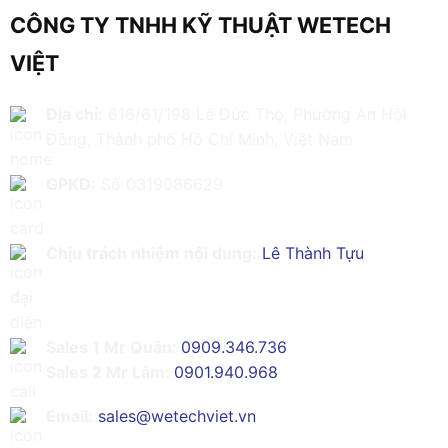
CÔNG TY TNHH KỸ THUẬT WETECH
VIỆT
Địa chỉ:
616/61/198 Lê Đức Thọ, Phường An Hội
Đông, Thành phố Hồ Chí Minh, Việt Nam
GPKD:
Số 0319086629
Chịu trách nhiệm nội dung:
Lê Thành Tựu
Sales 1 Mr Quân:
0909.346.736
Sales 2 Mr Lâm:
0901.940.968
Email:
sales@wetechviet.vn