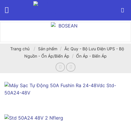
Bỏ
qua
nội
dung
/
/
Trang chủ
Sản phẩm
Ắc Quy - Bộ Lưu Điện UPS - Bộ
/
Nguồn - Ổn Áp/Biến Áp
Ổn Áp - Biến Áp