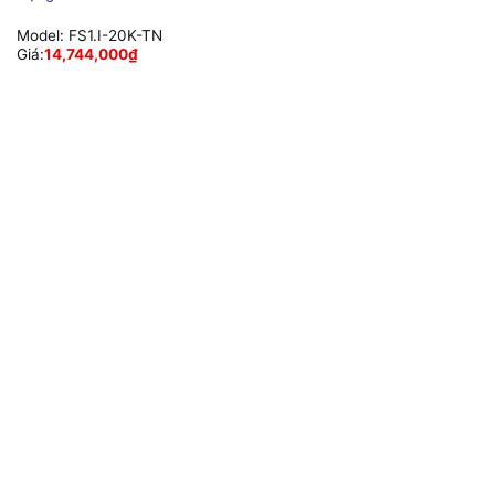
Model:
FS1.I-20K-TN
Giá:
14,744,000
₫