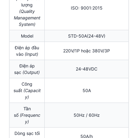
lượng
ISO: 9001:2015
(Quality
Management
System)
Model
STD-50A(24-48V)
Điện áp đầu
220V/1P hoặc 380V/3P
vào
(Input)
Điện áp
24-48VDC
sạc
(Output)
Công
suất
(Capacit
50A
y)
Tần
số
(Frequenc
50Hz / 60Hz
y)
Dòng sạc tối
50A/h