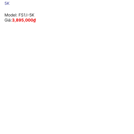
5K
Model:
FS1.I-5K
Giá:
3,895,000
₫