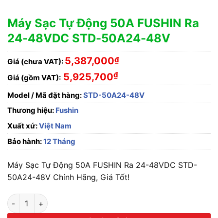
Máy Sạc Tự Động 50A FUSHIN Ra
24-48VDC STD-50A24-48V
5,387,000
₫
Giá (chưa VAT):
₫
5,925,700
Giá (gồm VAT):
Model / Mã đặt hàng:
STD-50A24-48V
Thương hiệu:
Fushin
Xuất xứ:
Việt Nam
Bảo hành:
12 Tháng
Máy Sạc Tự Động 50A FUSHIN Ra 24-48VDC STD-
50A24-48V Chính Hãng, Giá Tốt!
Máy Sạc Tự Động 50A FUSHIN Ra 24-48VDC STD-50A24-48V