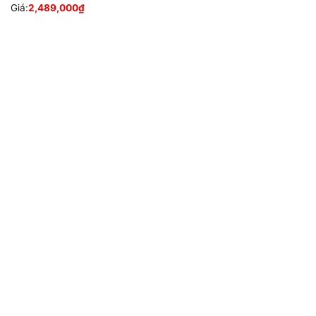
Giá:
2,489,000
₫