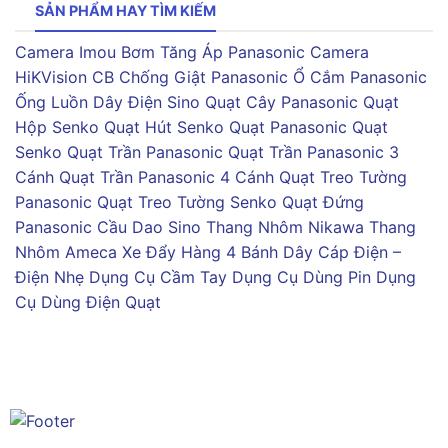
SẢN PHẨM HAY TÌM KIẾM
Camera Imou
Bơm Tăng Áp Panasonic
Camera
HiKVision
CB Chống Giật Panasonic
Ổ Cắm Panasonic
Ống Luồn Dây Điện Sino
Quạt Cây Panasonic
Quạt
Hộp Senko
Quạt Hút Senko
Quạt Panasonic
Quạt
Senko
Quạt Trần Panasonic
Quạt Trần Panasonic 3
Cánh
Quạt Trần Panasonic 4 Cánh
Quạt Treo Tường
Panasonic
Quạt Treo Tường Senko
Quạt Đứng
Panasonic
Cầu Dao Sino
Thang Nhôm Nikawa
Thang
Nhôm Ameca
Xe Đẩy Hàng 4 Bánh
Dây Cáp Điện –
Điện Nhẹ
Dụng Cụ Cầm Tay
Dụng Cụ Dùng Pin
Dụng
Cụ Dùng Điện
Quạt