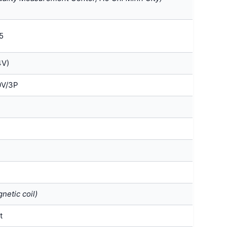
5
4V)
0V/3P
netic coil)
t