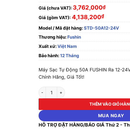
3,762,000
₫
Giá (chưa VAT):
₫
4,138,200
Giá (gồm VAT):
Model / Mã đặt hàng:
STD-50A12-24V
Thương hiệu:
Fushin
Xuất xứ:
Việt Nam
Bảo hành:
12 Tháng
Máy Sạc Tự Động 50A FUSHIN Ra 12-2
Chính Hãng, Giá Tốt!
Máy Sạc Tự Động 50A FUSHIN Ra 12-24VDC 
THÊM VÀO GIỎ HÀ
MUA NGAY
HỖ TRỢ ĐẶT HÀNG/BÁO GIÁ Thứ 2 - Thứ