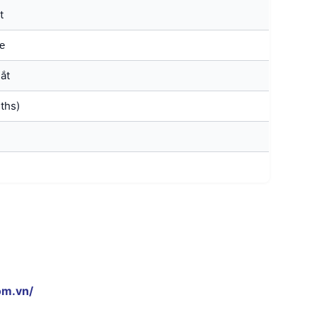
t
e
ắt
ths)
om.vn/