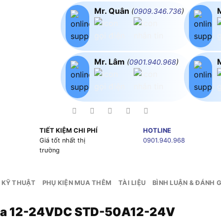
Mr. Quân
(
0909.346.736
)
Mr. Lâm
(
0901.940.968
)
TIẾT KIỆM CHI PHÍ
HOTLINE
g
Giá tốt nhất thị
0901.940.968
trường
 KỸ THUẬT
PHỤ KIỆN MUA THÊM
TÀI LIỆU
BÌNH LUẬN & ĐÁNH G
 Ra 12-24VDC STD-50A12-24V