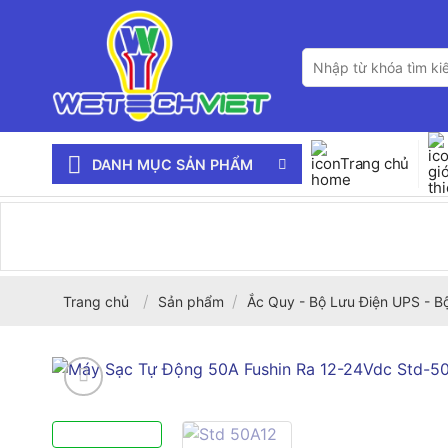
Bỏ
qua
Tìm
nội
kiếm:
dung
Trang chủ
DANH MỤC SẢN PHẨM
/
/
Trang chủ
Sản phẩm
Ắc Quy - Bộ Lưu Điện UPS - B