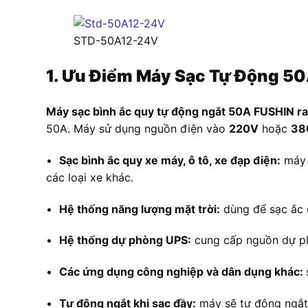
STD-50A12-24V
1. Ưu Điểm Máy Sạc Tự Động 5
Máy sạc bình ắc quy tự động ngắt 50A FUSHIN
50A. Máy sử dụng nguồn điện vào
220V
hoặc
38
•
Sạc bình ắc quy xe máy, ô tô, xe đạp điện:
máy c
các loại xe khác.
•
Hệ thống năng lượng mặt trời:
dùng để sạc ắc q
•
Hệ thống dự phòng UPS:
cung cấp nguồn dự phò
•
Các ứng dụng công nghiệp và dân dụng khác:
•
Tự động ngắt khi sạc đầy:
máy sẽ tự động ngắt 