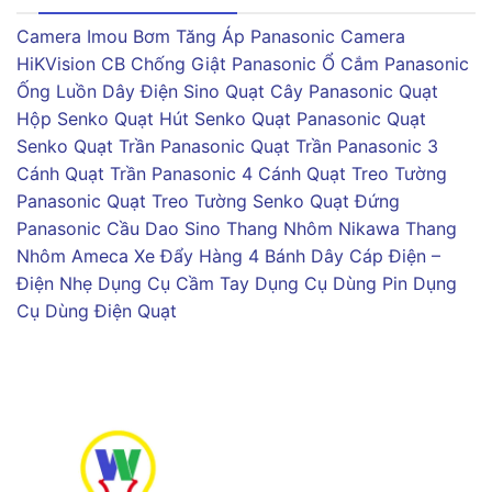
Camera Imou
Bơm Tăng Áp Panasonic
Camera
HiKVision
CB Chống Giật Panasonic
Ổ Cắm Panasonic
Ống Luồn Dây Điện Sino
Quạt Cây Panasonic
Quạt
Hộp Senko
Quạt Hút Senko
Quạt Panasonic
Quạt
Senko
Quạt Trần Panasonic
Quạt Trần Panasonic 3
Cánh
Quạt Trần Panasonic 4 Cánh
Quạt Treo Tường
Panasonic
Quạt Treo Tường Senko
Quạt Đứng
Panasonic
Cầu Dao Sino
Thang Nhôm Nikawa
Thang
Nhôm Ameca
Xe Đẩy Hàng 4 Bánh
Dây Cáp Điện –
Điện Nhẹ
Dụng Cụ Cầm Tay
Dụng Cụ Dùng Pin
Dụng
Cụ Dùng Điện
Quạt