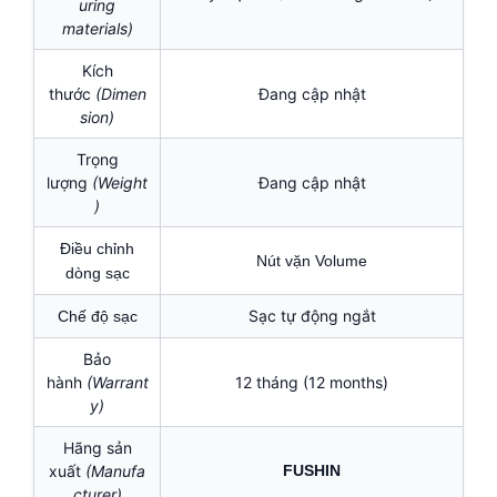
uring
materials)
Kích
thước
(Dimen
Đang cập nhật
sion)
Trọng
lượng
(Weight
Đang cập nhật
)
Điều chỉnh
Nút vặn Volume
dòng sạc
Sạc tự động ngắt
Chế độ sạc
Bảo
hành
(Warrant
12 tháng (12 months)
y)
Hãng sản
xuất
(Manufa
FUSHIN
cturer)