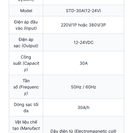
Model
STD-30A(12-24V)
Điện áp đầu
220V/1P hoặc 380V/3P
vào
(Input)
Điện áp
12-24VDC
sạc
(Output)
Công
suất
(Capacit
30A
y)
Tần
số
(Frequenc
50Hz / 60Hz
y)
Dòng sạc tối
30A/h
đa
Vật liệu chế
tạo
(Manufact
Dây điện từ
(Electromagnetic coil)