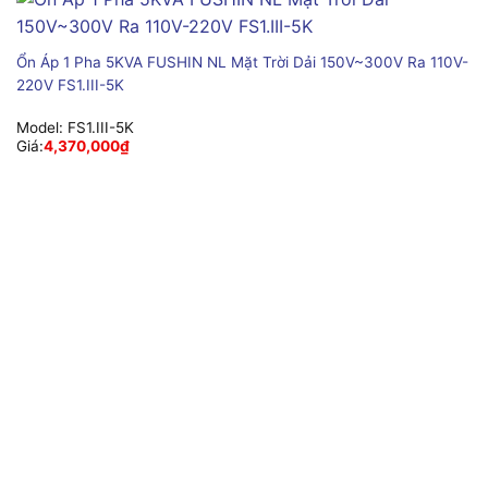
Ổn Áp 1 Pha 5KVA FUSHIN NL Mặt Trời Dải 150V~300V Ra 110V-
220V FS1.III-5K
Model:
FS1.III-5K
Giá:
4,370,000
₫