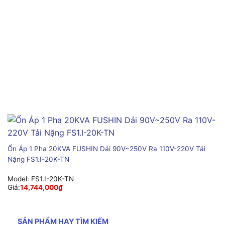
Ổn Áp 1 Pha 20KVA FUSHIN Dải 90V~250V Ra 110V-220V Tải
Nặng FS1.I-20K-TN
Model:
FS1.I-20K-TN
Giá:
14,744,000
₫
SẢN PHẨM HAY TÌM KIẾM