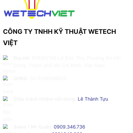
CÔNG TY TNHH KỸ THUẬT WETECH
VIỆT
Địa chỉ:
616/61/198 Lê Đức Thọ, Phường An Hội
Đông, Thành phố Hồ Chí Minh, Việt Nam
GPKD:
Số 0319086629
Chịu trách nhiệm nội dung:
Lê Thành Tựu
Sales 1 Mr Quân:
0909.346.736