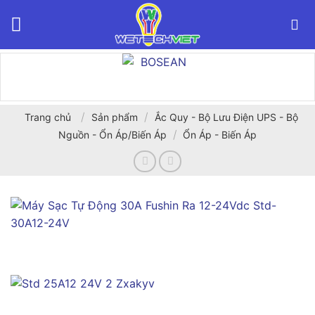
Bỏ
qua
nội
dung
/
/
Trang chủ
Sản phẩm
Ắc Quy - Bộ Lưu Điện UPS - Bộ
/
Nguồn - Ổn Áp/Biến Áp
Ổn Áp - Biến Áp