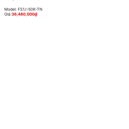
Model:
FS1.I-50K-TN
Giá:
36,480,000
₫