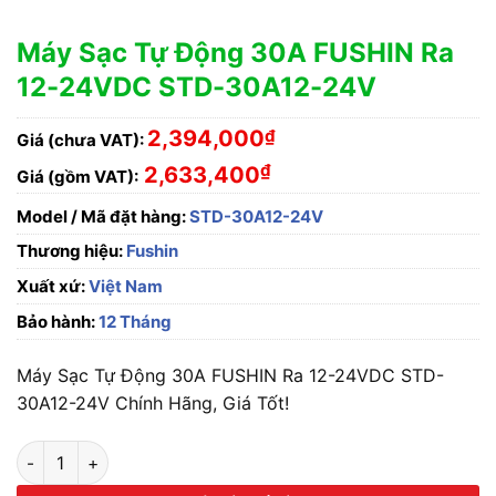
Máy Sạc Tự Động 30A FUSHIN Ra
12-24VDC STD-30A12-24V
2,394,000
₫
Giá (chưa VAT):
₫
2,633,400
Giá (gồm VAT):
Model / Mã đặt hàng:
STD-30A12-24V
Thương hiệu:
Fushin
Xuất xứ:
Việt Nam
Bảo hành:
12 Tháng
Máy Sạc Tự Động 30A FUSHIN Ra 12-24VDC STD-
30A12-24V Chính Hãng, Giá Tốt!
Máy Sạc Tự Động 30A FUSHIN Ra 12-24VDC STD-30A12-24V 