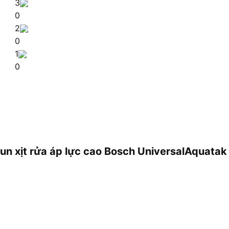
3
0
2
0
1
0
hun xịt rửa áp lực cao Bosch UniversalAquatak