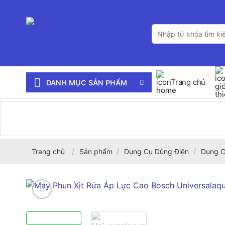
Bỏ
qua
Tìm
nội
kiếm:
dung
Trang chủ
DANH MỤC SẢN PHẨM
/
/
/
Trang chủ
Sản phẩm
Dụng Cụ Dùng Điện
Dụng C