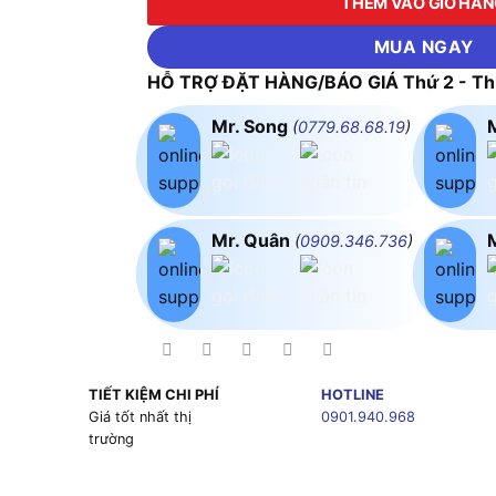
THÊM VÀO GIỎ HÀ
MUA NGAY
HỖ TRỢ ĐẶT HÀNG/BÁO GIÁ Thứ 2 - Thứ
Mr. Song
(
0779.68.68.19
)
Mr. Quân
(
0909.346.736
)
TIẾT KIỆM CHI PHÍ
HOTLINE
g
Giá tốt nhất thị
0901.940.968
trường