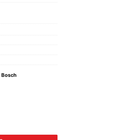
5
o Bosch
Aquatak 125 số lượng