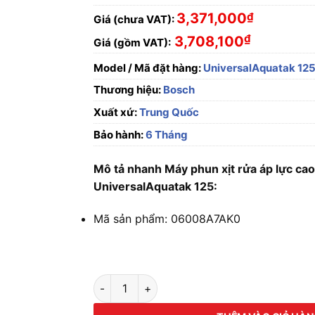
3,371,000
₫
Giá (chưa VAT):
₫
3,708,100
Giá (gồm VAT):
Model / Mã đặt hàng:
UniversalAquatak 12
Thương hiệu:
Bosch
Xuất xứ:
Trung Quốc
Bảo hành:
6 Tháng
Mô tả nhanh Máy phun xịt rửa áp lực ca
UniversalAquatak 125:
Mã sản phẩm: 06008A7AK0
Máy phun xịt rửa áp lực cao Bosch Universal