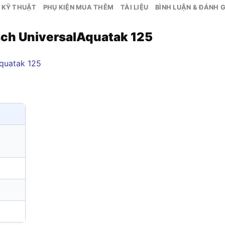
 KỸ THUẬT
PHỤ KIỆN MUA THÊM
TÀI LIỆU
BÌNH LUẬN & ĐÁNH G
sch UniversalAquatak 125