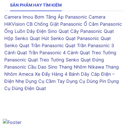
SẢN PHẨM HAY TÌM KIẾM
Camera Imou
Bơm Tăng Áp Panasonic
Camera
HiKVision
CB Chống Giật Panasonic
Ổ Cắm Panasonic
Ống Luồn Dây Điện Sino
Quạt Cây Panasonic
Quạt
Hộp Senko
Quạt Hút Senko
Quạt Panasonic
Quạt
Senko
Quạt Trần Panasonic
Quạt Trần Panasonic 3
Cánh
Quạt Trần Panasonic 4 Cánh
Quạt Treo Tường
Panasonic
Quạt Treo Tường Senko
Quạt Đứng
Panasonic
Cầu Dao Sino
Thang Nhôm Nikawa
Thang
Nhôm Ameca
Xe Đẩy Hàng 4 Bánh
Dây Cáp Điện –
Điện Nhẹ
Dụng Cụ Cầm Tay
Dụng Cụ Dùng Pin
Dụng
Cụ Dùng Điện
Quạt