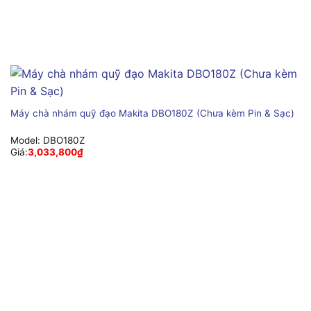
Máy chà nhám quỹ đạo Makita DBO180Z (Chưa kèm Pin & Sạc)
Model:
DBO180Z
Giá:
3,033,800
₫