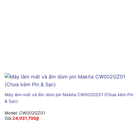
Máy làm mát và ấm dùm pin Makita CW002GZ01 (Chưa kèm Pin
& Sạc)
Model:
CW002GZ01
Giá:
24,031,700
₫