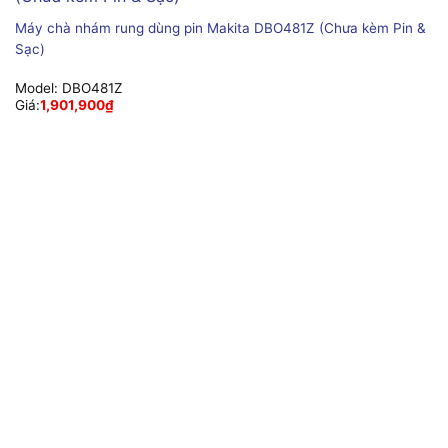
Máy chà nhám rung dùng pin Makita DBO481Z (Chưa kèm Pin &
Sạc)
Model:
DBO481Z
Giá:
1,901,900
₫