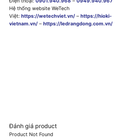
Điện thoại:
0901.940.968
–
0949.940.967
Hệ thống website WeTech
Việt:
https://wetechviet.vn/
–
https://hioki-
vietnam.vn/
–
https://ledrangdong.com.vn/
Đánh giá product
Product Not Found