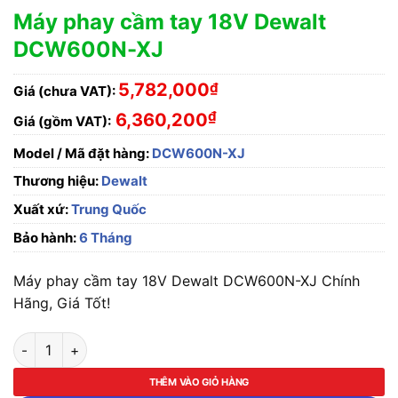
Máy phay cầm tay 18V Dewalt
DCW600N-XJ
5,782,000
₫
Giá (chưa VAT):
₫
6,360,200
Giá (gồm VAT):
Model / Mã đặt hàng:
DCW600N-XJ
Thương hiệu:
Dewalt
Xuất xứ:
Trung Quốc
Bảo hành:
6 Tháng
Máy phay cầm tay 18V Dewalt DCW600N-XJ Chính
Hãng, Giá Tốt!
Máy phay cầm tay 18V Dewalt DCW600N-XJ số lượng
THÊM VÀO GIỎ HÀNG