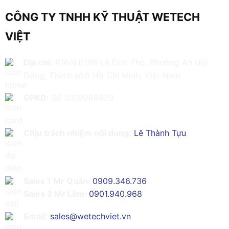
CÔNG TY TNHH KỸ THUẬT WETECH
VIỆT
Địa chỉ:
616/61/198 Lê Đức Thọ, Phường An Hội
Đông, Thành phố Hồ Chí Minh, Việt Nam
GPKD:
Số 0319086629
Chịu trách nhiệm nội dung:
Lê Thành Tựu
Sales 1 Mr Quân:
0909.346.736
Sales 2 Mr Lâm:
0901.940.968
Email:
sales@wetechviet.vn