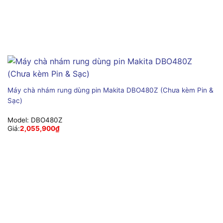
Máy chà nhám rung dùng pin Makita DBO480Z (Chưa kèm Pin &
Sạc)
Model:
DBO480Z
Giá:
2,055,900
₫