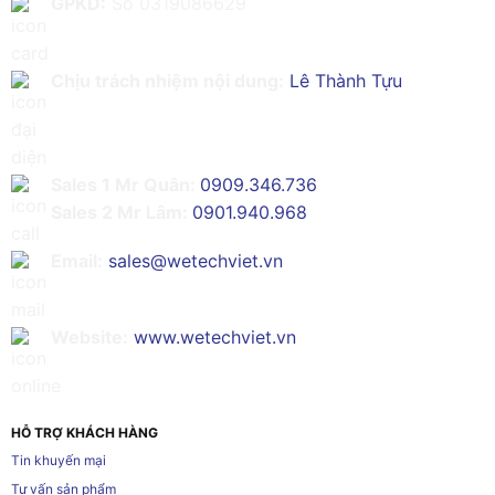
GPKD:
Số 0319086629
Chịu trách nhiệm nội dung:
Lê Thành Tựu
Sales 1 Mr Quân:
0909.346.736
Sales 2 Mr Lâm:
0901.940.968
Email:
sales@wetechviet.vn
Website:
www.wetechviet.vn
HỖ TRỢ KHÁCH HÀNG
Tin khuyến mại
Tư vấn sản phẩm