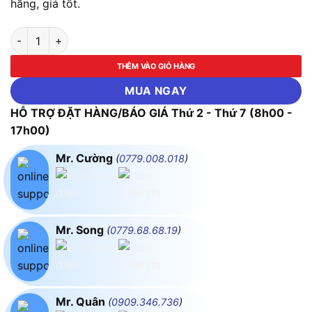
hãng, giá tốt.
Máy phát hiện khí SF6 SmartSensor AR5750B số lượng
THÊM VÀO GIỎ HÀNG
MUA NGAY
HỖ TRỢ ĐẶT HÀNG/BÁO GIÁ Thứ 2 - Thứ 7 (8h00 -
17h00)
Mr. Cường
(
0779.008.018
)
Mr. Song
(
0779.68.68.19
)
Mr. Quân
(
0909.346.736
)