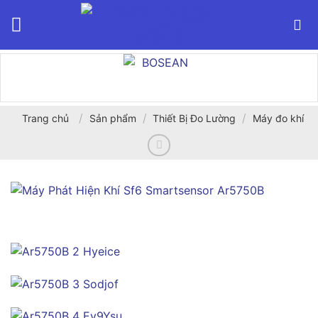
Bỏ
qua
nội
dung
/
/
/
Trang chủ
Sản phẩm
Thiết Bị Đo Lường
Máy đo khí