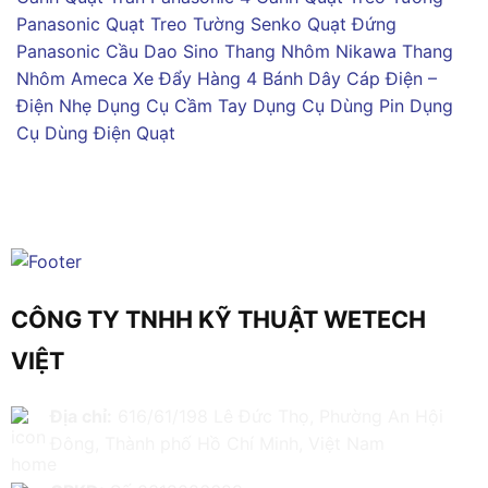
Panasonic
Quạt Treo Tường Senko
Quạt Đứng
Panasonic
Cầu Dao Sino
Thang Nhôm Nikawa
Thang
Nhôm Ameca
Xe Đẩy Hàng 4 Bánh
Dây Cáp Điện –
Điện Nhẹ
Dụng Cụ Cầm Tay
Dụng Cụ Dùng Pin
Dụng
Cụ Dùng Điện
Quạt
CÔNG TY TNHH KỸ THUẬT WETECH
VIỆT
Địa chỉ:
616/61/198 Lê Đức Thọ, Phường An Hội
Đông, Thành phố Hồ Chí Minh, Việt Nam