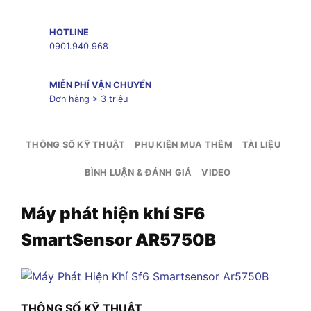
HOTLINE
0901.940.968
MIỄN PHÍ VẬN CHUYỂN
Đơn hàng > 3 triệu
THÔNG SỐ KỸ THUẬT
PHỤ KIỆN MUA THÊM
TÀI LIỆU
BÌNH LUẬN & ĐÁNH GIÁ
VIDEO
Máy phát hiện khí SF6
SmartSensor AR5750B
THÔNG SỐ KỸ THUẬT