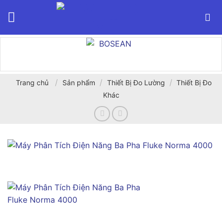
Bỏ
qua
nội
dung
/
/
/
Trang chủ
Sản phẩm
Thiết Bị Đo Lường
Thiết Bị Đo
Khác