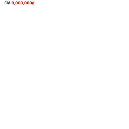
Giá:
9,000,000
₫