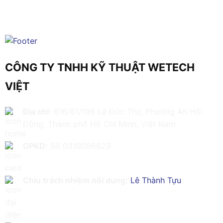
CÔNG TY TNHH KỸ THUẬT WETECH
VIỆT
Địa chỉ:
616/61/198 Lê Đức Thọ, Phường An Hội
Đông, Thành phố Hồ Chí Minh, Việt Nam
GPKD:
Số 0319086629
Chịu trách nhiệm nội dung:
Lê Thành Tựu