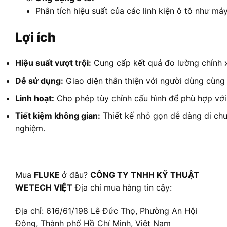
Phân tích hiệu suất của các linh kiện ô tô như má
Lợi ích
Hiệu suất vượt trội:
Cung cấp kết quả đo lường chính x
Dễ sử dụng:
Giao diện thân thiện với người dùng cùng 
Linh hoạt:
Cho phép tùy chỉnh cấu hình để phù hợp với
Tiết kiệm không gian:
Thiết kế nhỏ gọn dễ dàng di chu
nghiệm.
Mua
FLUKE
ở đâu?
CÔNG TY TNHH KỸ THUẬT
WETECH VIỆT
Địa chỉ mua hàng tin cậy:
Địa chỉ: 616/61/198 Lê Đức Thọ, Phường An Hội
Đông, Thành phố Hồ Chí Minh, Việt Nam