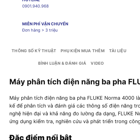
0901.940.968
MIỄN PHÍ VẬN CHUYỂN
Đơn hàng > 3 triệu
THÔNG SỐ KỸ THUẬT
PHỤ KIỆN MUA THÊM
TÀI LIỆU
BÌNH LUẬN & ĐÁNH GIÁ
VIDEO
Máy phân tích điện năng ba pha 
Máy phân
tích điện năng
ba pha FLUKE Norm
a 4000 l
kế để phân tích
và đánh giá các
thông số điện
năng tr
nghệ
hiện đại và khả
năng đo lường đa
dạng, FLUKE N
ứng
dụng kiểm tra
, nghiên cứu và
phát triển tron
g công
Đặc điểm nổi bật