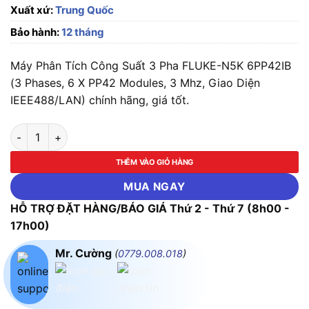
Xuất xứ:
Trung Quốc
Bảo hành:
12 tháng
Máy Phân Tích Công Suất 3 Pha FLUKE-N5K 6PP42IB
(3 Phases, 6 X PP42 Modules, 3 Mhz, Giao Diện
IEEE488/LAN) chính hãng, giá tốt.
Máy Phân Tích Công Suất 3 Pha FLUKE-N5K 6PP42IB (3 Phases
THÊM VÀO GIỎ HÀNG
MUA NGAY
HỖ TRỢ ĐẶT HÀNG/BÁO GIÁ Thứ 2 - Thứ 7 (8h00 -
17h00)
Mr. Cường
(
0779.008.018
)