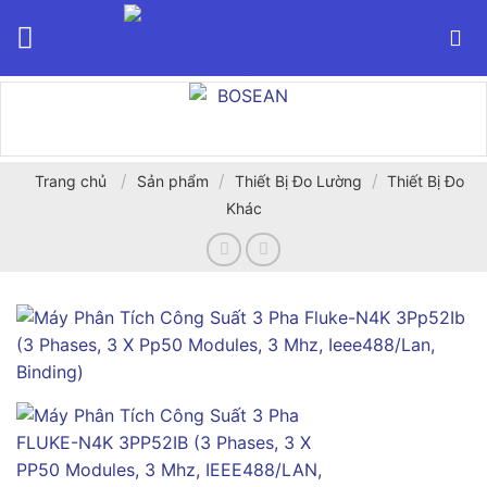
Bỏ
qua
nội
dung
/
/
/
Trang chủ
Sản phẩm
Thiết Bị Đo Lường
Thiết Bị Đo
Khác