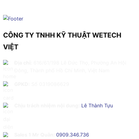
CÔNG TY TNHH KỸ THUẬT WETECH
VIỆT
Địa chỉ:
616/61/198 Lê Đức Thọ, Phường An Hội
Đông, Thành phố Hồ Chí Minh, Việt Nam
GPKD:
Số 0319086629
Chịu trách nhiệm nội dung:
Lê Thành Tựu
Sales 1 Mr Quân:
0909.346.736