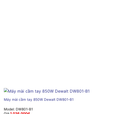
Máy mài cầm tay 850W Dewalt DW801-B1
Model:
DW801-B1
Giá:
1,036,000
₫