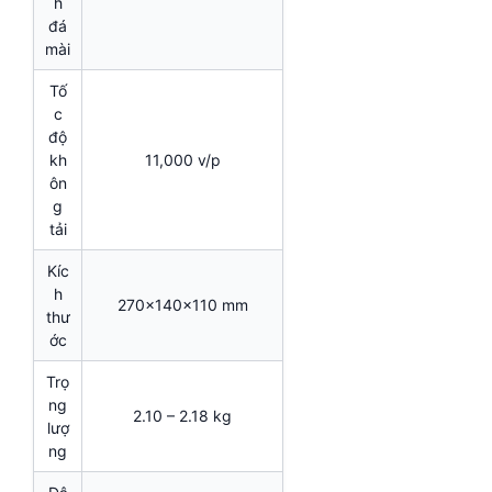
h
đá
mài
Tố
c
độ
kh
11,000 v/p
ôn
g
tải
Kíc
h
270x140x110 mm
thư
ớc
Trọ
ng
2.10 – 2.18 kg
lượ
ng