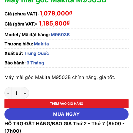
1,078,000
₫
Giá (chưa VAT):
₫
1,185,800
Giá (gồm VAT):
Model / Mã đặt hàng:
M9503B
Thương hiệu:
Makita
Xuất xứ:
Trung Quốc
Bảo hành:
6 Tháng
Máy mài góc Makita M9503B chính hãng, giá tốt.
Máy mài góc Makita M9503B số lượng
THÊM VÀO GIỎ HÀNG
MUA NGAY
HỖ TRỢ ĐẶT HÀNG/BÁO GIÁ Thứ 2 - Thứ 7 (8h00 -
17h00)