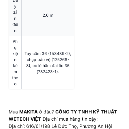
Dâ
y
dẫ
2.0 m
n
điệ
n
Ph
ụ
kiệ
Tay cầm 36 (153489-2),
n
chụp bảo vệ (125268-
kè
8), cờ lê hãm đai ốc 35
m
(782423-1).
the
o
Mua
MAKITA
ở đâu?
CÔNG TY TNHH KỸ THUẬT
WETECH VIỆT
Địa chỉ mua hàng tin cậy:
Địa chỉ: 616/61/198 Lê Đức Thọ, Phường An Hội