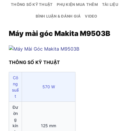
THÔNG SỐ KỸ THUẬT
PHỤ KIỆN MUA THÊM
TÀI LIỆU
BÌNH LUẬN & ĐÁNH GIÁ
VIDEO
Máy mài góc Makita M9503B
THÔNG SỐ KỸ THUẬT
Cô
ng
570 W
suấ
t
Đư
ờn
g
kín
125 mm