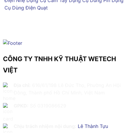
Điện Nhẹ
Dụng Cụ Cầm Tay
Dụng Cụ Dùng Pin
Dụng
Cụ Dùng Điện
Quạt
CÔNG TY TNHH KỸ THUẬT WETECH
VIỆT
Địa chỉ:
616/61/198 Lê Đức Thọ, Phường An Hội
Đông, Thành phố Hồ Chí Minh, Việt Nam
GPKD:
Số 0319086629
Chịu trách nhiệm nội dung:
Lê Thành Tựu