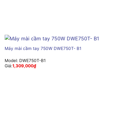
Máy mài cầm tay 750W DWE750T- B1
Model:
DWE750T-B1
Giá:
1,309,000
₫