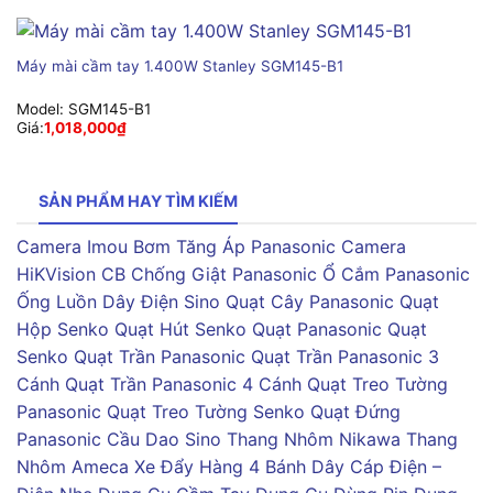
Máy mài cầm tay 1.400W Stanley SGM145-B1
Model:
SGM145-B1
Giá:
1,018,000
₫
SẢN PHẨM HAY TÌM KIẾM
Camera Imou
Bơm Tăng Áp Panasonic
Camera
HiKVision
CB Chống Giật Panasonic
Ổ Cắm Panasonic
Ống Luồn Dây Điện Sino
Quạt Cây Panasonic
Quạt
Hộp Senko
Quạt Hút Senko
Quạt Panasonic
Quạt
Senko
Quạt Trần Panasonic
Quạt Trần Panasonic 3
Cánh
Quạt Trần Panasonic 4 Cánh
Quạt Treo Tường
Panasonic
Quạt Treo Tường Senko
Quạt Đứng
Panasonic
Cầu Dao Sino
Thang Nhôm Nikawa
Thang
Nhôm Ameca
Xe Đẩy Hàng 4 Bánh
Dây Cáp Điện –