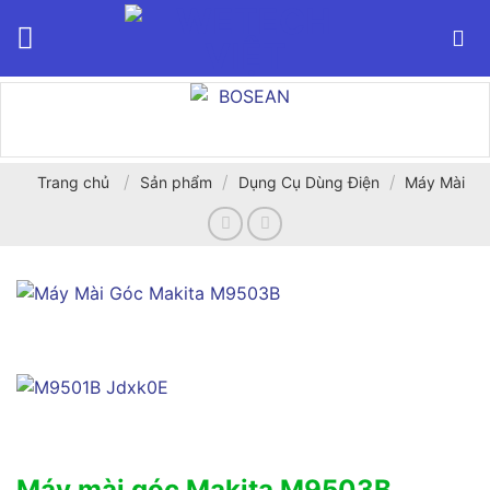
Bỏ
qua
nội
dung
/
/
/
Trang chủ
Sản phẩm
Dụng Cụ Dùng Điện
Máy Mài
Máy mài góc Makita M9503B