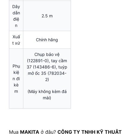
Dây
dẫn
2.5 m
điệ
n
Xuấ
Chính hãng
t xứ
Chụp bảo vệ
(122891-0), tay cầm
Phụ
37 (143486-6), tuýp
kiệ
mở ốc 35 (782034-
n đi
2)
kè
m
(Máy không kèm đá
mài)
Mua
MAKITA
ở đâu?
CÔNG TY TNHH KỸ THUẬT