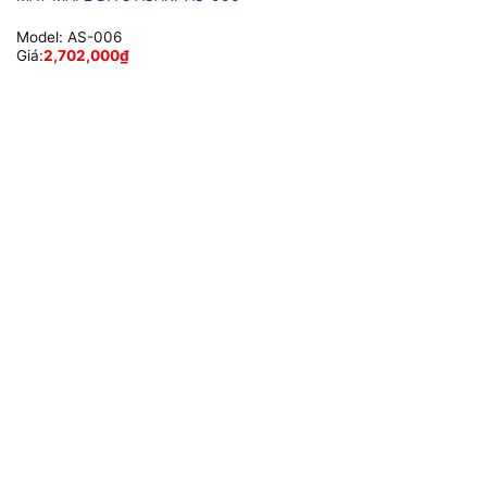
Model:
AS-006
Giá:
2,702,000
₫