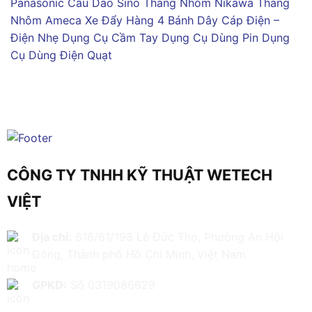
Panasonic
Cầu Dao Sino
Thang Nhôm Nikawa
Thang
Nhôm Ameca
Xe Đẩy Hàng 4 Bánh
Dây Cáp Điện –
Điện Nhẹ
Dụng Cụ Cầm Tay
Dụng Cụ Dùng Pin
Dụng
Cụ Dùng Điện
Quạt
CÔNG TY TNHH KỸ THUẬT WETECH
VIỆT
Địa chỉ:
616/61/198 Lê Đức Thọ, Phường An Hội
Đông, Thành phố Hồ Chí Minh, Việt Nam
GPKD:
Số 0319086629