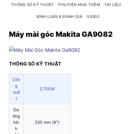
THÔNG SỐ KỸ THUẬT
PHỤ KIỆN MUA THÊM
TÀI LIỆU
BÌNH LUẬN & ĐÁNH GIÁ
VIDEO
Máy mài góc Makita GA9082
THÔNG SỐ KỸ THUẬT
Côn
g
2,700W
suấ
t
Đư
ờng
kín
230 mm (9″)
h