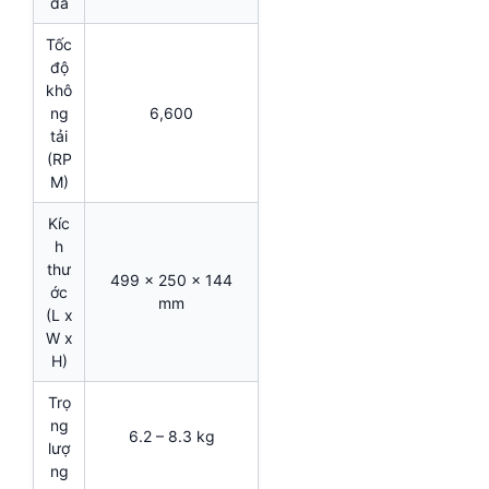
đá
Tốc
độ
khô
ng
6,600
tải
(RP
M)
Kíc
h
thư
499 x 250 x 144
ớc
mm
(L x
W x
H)
Trọ
ng
6.2 – 8.3 kg
lượ
ng