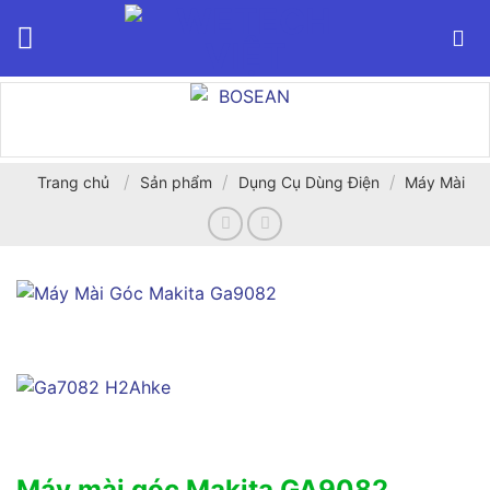
Bỏ
qua
nội
dung
/
/
/
Trang chủ
Sản phẩm
Dụng Cụ Dùng Điện
Máy Mài
Máy mài góc Makita GA9082