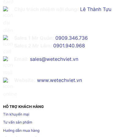
Chịu trách nhiệm nội dung:
Lê Thành Tựu
Sales 1 Mr Quân:
0909.346.736
Sales 2 Mr Lâm:
0901.940.968
Email:
sales@wetechviet.vn
Website:
www.wetechviet.vn
HỖ TRỢ KHÁCH HÀNG
Tin khuyến mại
Tư vấn sản phẩm
Hướng dẫn mua hàng