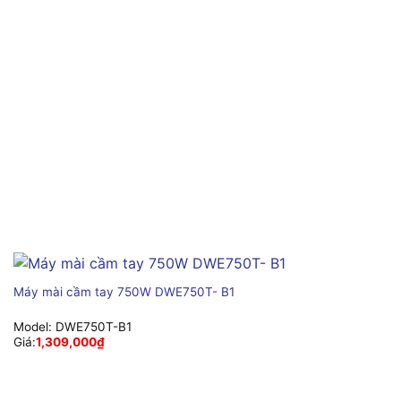
Máy mài cầm tay 750W DWE750T- B1
Model:
DWE750T-B1
Giá:
1,309,000
₫