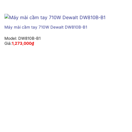
Máy mài cầm tay 710W Dewalt DW810B-B1
Model:
DW810B-B1
Giá:
1,273,000
₫