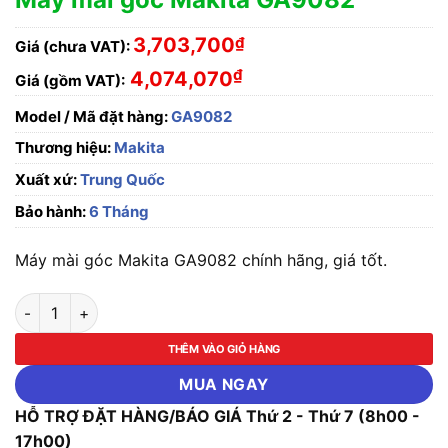
3,703,700
₫
Giá (chưa VAT):
₫
4,074,070
Giá (gồm VAT):
Model / Mã đặt hàng:
GA9082
Thương hiệu:
Makita
Xuất xứ:
Trung Quốc
Bảo hành:
6 Tháng
Máy mài góc Makita GA9082 chính hãng, giá tốt.
Máy mài góc Makita GA9082 số lượng
THÊM VÀO GIỎ HÀNG
MUA NGAY
HỖ TRỢ ĐẶT HÀNG/BÁO GIÁ Thứ 2 - Thứ 7 (8h00 -
17h00)