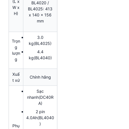
(L x
BL4020 /
W x
BL4025: 413
H)
x 140 x 156
mm
3.0
Trọn
kg(BL4025)
g
4.4
lượn
kg(BL4040)
g
Xuấ
Chính hãng
t xứ
Sạc
nhanh(DC40R
A)
2 pin
4.0Ah(BL4040
)
Phụ