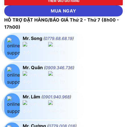
THÊM VÀO GIỎ HÀNG
MUA NGAY
HỖ TRỢ ĐẶT HÀNG/BÁO GIÁ Thứ 2 - Thứ 7 (8h00 -
17h00)
Mr. Song
(
0779.68.68.19
)
Mr. Quân
(
0909.346.736
)
Mr. Lâm
(
0901.940.968
)
Mr. Cường
(
0779.008.018
)