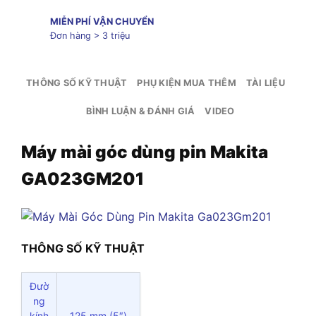
MIỄN PHÍ VẬN CHUYỂN
Đơn hàng > 3 triệu
THÔNG SỐ KỸ THUẬT
PHỤ KIỆN MUA THÊM
TÀI LIỆU
BÌNH LUẬN & ĐÁNH GIÁ
VIDEO
Máy mài góc dùng pin Makita
GA023GM201
THÔNG SỐ KỸ THUẬT
Đườ
ng
kính
125 mm (5″)