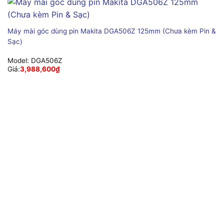
Máy mài góc dùng pin Makita DGA506Z 125mm (Chưa kèm Pin &
Sạc)
Model:
DGA506Z
Giá:
3,988,600
₫