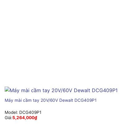
Máy mài cầm tay 20V/60V Dewalt DCG409P1
Model:
DCG409P1
Giá:
5,264,000
₫