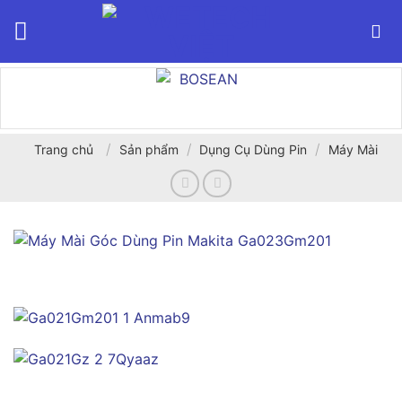
Bỏ
qua
nội
dung
/
/
/
Trang chủ
Sản phẩm
Dụng Cụ Dùng Pin
Máy Mài