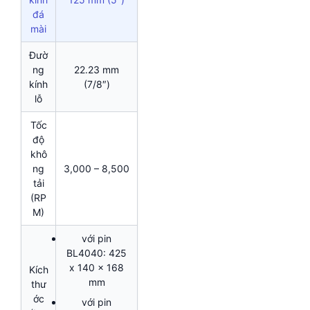
đá
mài
Đườ
ng
22.23 mm
kính
(7/8″)
lỗ
Tốc
độ
khô
ng
3,000 – 8,500
tải
(RP
M)
với pin
BL4040: 425
x 140 x 168
Kích
mm
thư
ớc
với pin