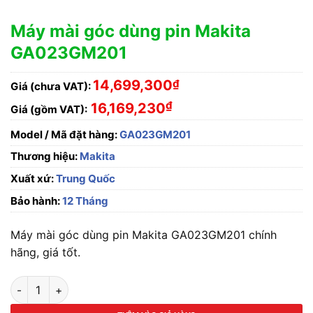
Máy mài góc dùng pin Makita
GA023GM201
14,699,300
₫
Giá (chưa VAT):
₫
16,169,230
Giá (gồm VAT):
Model / Mã đặt hàng:
GA023GM201
Thương hiệu:
Makita
Xuất xứ:
Trung Quốc
Bảo hành:
12 Tháng
Máy mài góc dùng pin Makita GA023GM201 chính
hãng, giá tốt.
Máy mài góc dùng pin Makita GA023GM201 số lượng