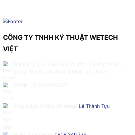
CÔNG TY TNHH KỸ THUẬT WETECH
VIỆT
Địa chỉ:
616/61/198 Lê Đức Thọ, Phường An Hội
Đông, Thành phố Hồ Chí Minh, Việt Nam
GPKD:
Số 0319086629
Chịu trách nhiệm nội dung:
Lê Thành Tựu
Sales 1 Mr Quân:
0909.346.736