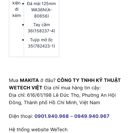
kiện
Đá mài 125mm
đi
WA36N(A-
kèm
80656)
Tay cầm
36(158237-4)
Tuýp mở ốc
35(782423-1)
Mua
MAKITA
ở đâu?
CÔNG TY TNHH KỸ THUẬT
WETECH VIỆT
Địa chỉ mua hàng tin cậy:
Địa chỉ: 616/61/198 Lê Đức Thọ, Phường An Hội
Đông, Thành phố Hồ Chí Minh, Việt Nam
Điện thoại:
0901.940.968
–
0949.940.967
Hệ thống website WeTech