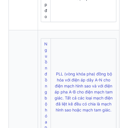
p
đ
o
N
g
u
ồ
n
đ
PLL (vòng khóa pha) đồng bộ
ồ
hóa với điện áp dây A-N cho
n
điện mạch hình sao và với điện
g
áp pha A-B cho điện mạch tam
b
giác. Tất cả các loại mạch điện
ộ
đã liệt kê đều có chia là mạch
h
hình sao hoặc mạch tam giác.
ó
a
P