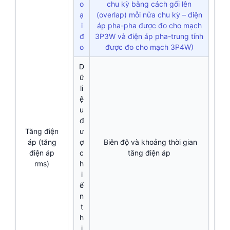
o
chu kỳ bằng cách gối lên
ạ
(overlap) mỗi nửa chu kỳ – điện
i
áp pha-pha được đo cho mạch
đ
3P3W và điện áp pha-trung tính
o
được đo cho mạch 3P4W)
D
ữ
li
ệ
u
đ
Tăng điện
ư
áp (tăng
ợ
Biên độ và khoảng thời gian
điện áp
c
tăng điện áp
rms)
h
i
ể
n
t
h
ị