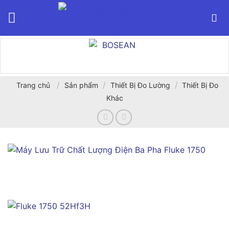
Bỏ
qua
nội
dung
/
/
/
Trang chủ
Sản phẩm
Thiết Bị Đo Lường
Thiết Bị Đo
Khác