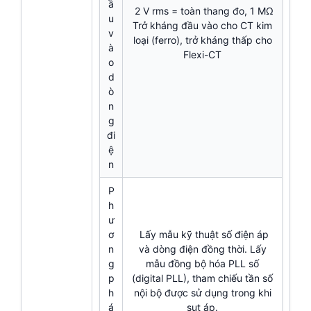
ầ
2 V rms = toàn thang đo, 1 MΩ
u
Trở kháng đầu vào cho CT kim
v
loại (ferro), trở kháng thấp cho
à
Flexi-CT
o
d
ò
n
g
đi
ệ
n
P
h
ư
ơ
Lấy mẫu kỹ thuật số điện áp
n
và dòng điện đồng thời. Lấy
g
mẫu đồng bộ hóa PLL số
p
(digital PLL), tham chiếu tần số
h
nội bộ được sử dụng trong khi
á
sụt áp.