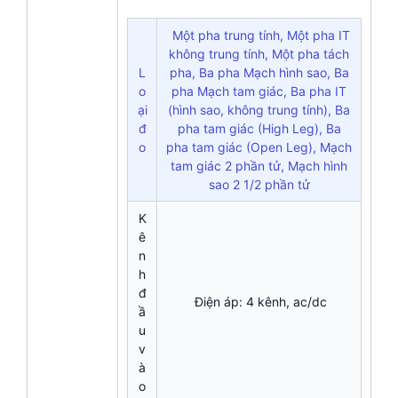
Một pha trung tính, Một pha IT
không trung tính, Một pha tách
L
pha, Ba pha Mạch hình sao, Ba
o
pha Mạch tam giác, Ba pha IT
ại
(hình sao, không trung tính), Ba
đ
pha tam giác (High Leg), Ba
o
pha tam giác (Open Leg), Mạch
tam giác 2 phần tử, Mạch hình
sao 2 1/2 phần tử
K
ê
n
h
đ
Điện áp: 4 kênh, ac/dc
ầ
u
v
à
o