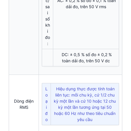
c/
AC: ± 0,2 % số đo ± 0,1 % toàn
sa
dải đo, trên 50 V rms
i
số
kh
i
đo
:
DC: ± 0,5 % số đo ± 0,2 %
toàn dải đo, trên 50 V dc
L
Hiệu dụng thực được tính toán
o
liên tục: mỗi chu kỳ, cứ 1/2 chu
Dòng điện
ạ
kỳ một lần và cứ 10 hoặc 12 chu
RMS
i
kỳ một lần tương ứng tại 50
đ
hoặc 60 Hz như theo tiêu chuẩn
o
yêu cầu