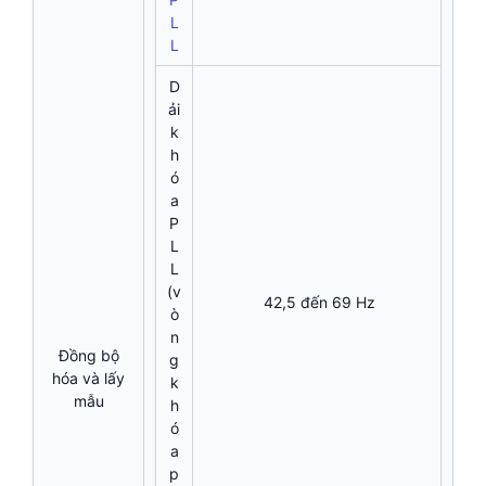
L
L
D
ải
k
h
ó
a
P
L
L
(v
42,5 đến 69 Hz
ò
n
Đồng bộ
g
hóa và lấy
k
mẫu
h
ó
a
p