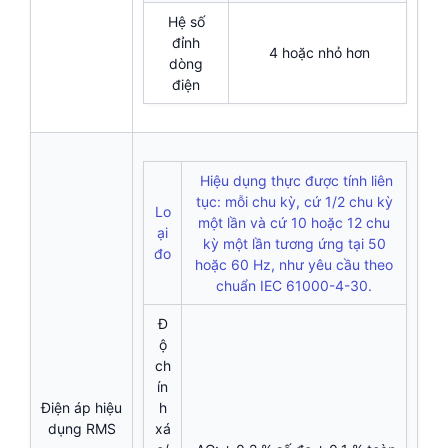
Hệ số
đỉnh
4 hoặc nhỏ hơn
dòng
điện
Hiệu dụng thực được tính liên
tục: mỗi chu kỳ, cứ 1/2 chu kỳ
Lo
một lần và cứ 10 hoặc 12 chu
ại
kỳ một lần tương ứng tại 50
đo
hoặc 60 Hz, như yêu cầu theo
chuẩn IEC 61000-4-30.
Đ
ộ
ch
ín
Điện áp hiệu
h
dụng RMS
xá