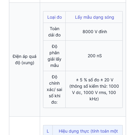
Loại đo
Lấy mẫu dạng sóng
Toàn
8000 V đỉnh
dải đo
Độ
phân
200 nS
Điện áp quá
giải lấy
độ (xung)
mẫu
Độ
± 5 % số đo ± 20 V
chính
(thông số kiểm thử: 1000
xác/ sai
V dc, 1000 V rms, 100
số khi
kHz)
đo:
L
Hiệu dụng thực (tính toán một