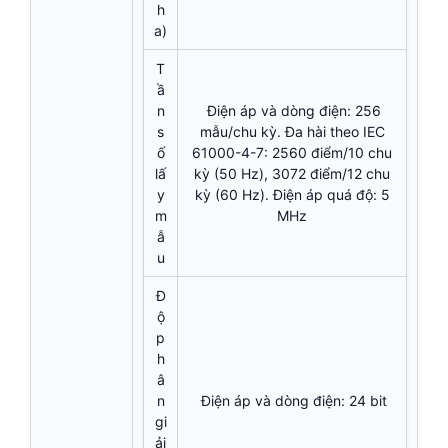
h
a)
T
ầ
n
Điện áp và dòng điện: 256
s
mẫu/chu kỳ. Đa hài theo IEC
ố
61000-4-7: 2560 điểm/10 chu
lấ
kỳ (50 Hz), 3072 điểm/12 chu
y
kỳ (60 Hz). Điện áp quá độ: 5
m
MHz
ẫ
u
Đ
ộ
p
h
â
n
Điện áp và dòng điện: 24 bit
gi
ải