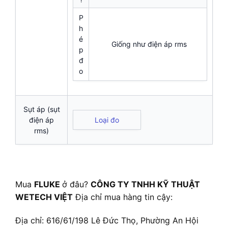
P
h
é
Giống như điện áp rms
p
đ
o
Sụt áp (sụt
điện áp
Loại đo
rms)
Mua
FLUKE
ở đâu?
CÔNG TY TNHH KỸ THUẬT
WETECH VIỆT
Địa chỉ mua hàng tin cậy:
Địa chỉ: 616/61/198 Lê Đức Thọ, Phường An Hội