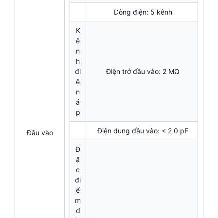
Dòng điện: 5 kênh
K
ê
n
h
đi
Điện trở đầu vào: 2 MΩ
ệ
n
á
p
Điện dung đầu vào: < 2 0 pF
Đầu vào
Đ
ặ
c
đi
ể
m
đ