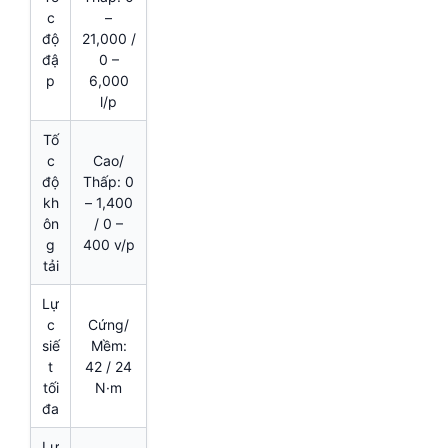
c
–
độ
21,000 /
đậ
0 –
p
6,000
l/p
Tố
c
Cao/
độ
Thấp: 0
kh
– 1,400
ôn
/ 0 –
g
400 v/p
tải
Lự
c
Cứng/
siế
Mềm:
t
42 / 24
tối
N·m
đa
Lự