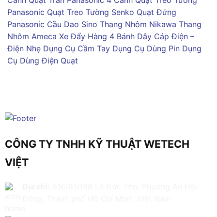
Panasonic
Quạt Treo Tường Senko
Quạt Đứng
Panasonic
Cầu Dao Sino
Thang Nhôm Nikawa
Thang
Nhôm Ameca
Xe Đẩy Hàng 4 Bánh
Dây Cáp Điện –
Điện Nhẹ
Dụng Cụ Cầm Tay
Dụng Cụ Dùng Pin
Dụng
Cụ Dùng Điện
Quạt
CÔNG TY TNHH KỸ THUẬT WETECH
VIỆT
Địa chỉ:
616/61/198 Lê Đức Thọ, Phường An Hội
Đông, Thành phố Hồ Chí Minh, Việt Nam