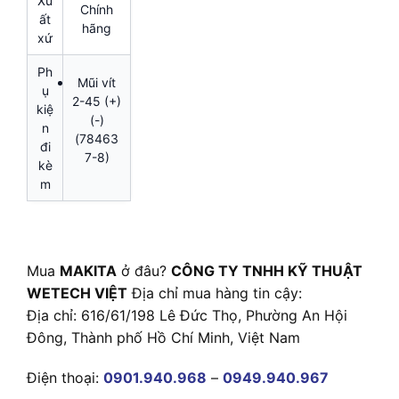
Xu
Chính
ất
hãng
xứ
Ph
Mũi vít
ụ
2-45 (+)
kiệ
(-)
n
(78463
đi
7-8)
kè
m
Mua
MAKITA
ở đâu?
CÔNG TY TNHH KỸ THUẬT
WETECH VIỆT
Địa chỉ mua hàng tin cậy:
Địa chỉ: 616/61/198 Lê Đức Thọ, Phường An Hội
Đông, Thành phố Hồ Chí Minh, Việt Nam
Điện thoại:
0901.940.968
–
0949.940.967