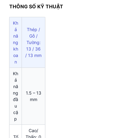
THÔNG SỐ KỸ THUẬT
Kh
ả
Thép /
nă
Gỗ /
ng
Tường:
kh
13 / 36
oa
/ 13 mm
n
Kh
ả
nă
ng
1.5 – 13
đầ
mm
u
cặ
p
Cao/
Tố
Thấp: 0