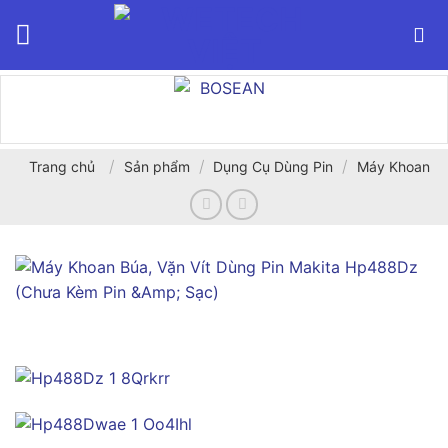
Bỏ
qua
nội
dung
/
/
/
Trang chủ
Sản phẩm
Dụng Cụ Dùng Pin
Máy Khoan