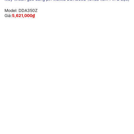
Model:
DDA350Z
Giá:
5,621,000
₫