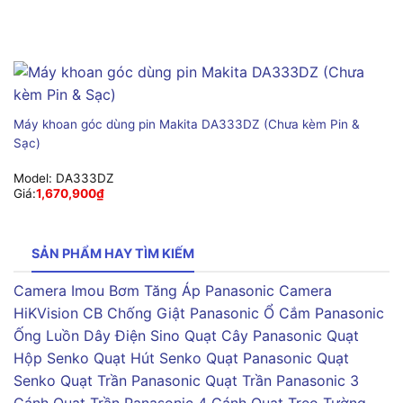
Máy khoan góc dùng pin Makita DA333DZ (Chưa kèm Pin &
Sạc)
Model:
DA333DZ
Giá:
1,670,900
₫
SẢN PHẨM HAY TÌM KIẾM
Camera Imou
Bơm Tăng Áp Panasonic
Camera
HiKVision
CB Chống Giật Panasonic
Ổ Cắm Panasonic
Ống Luồn Dây Điện Sino
Quạt Cây Panasonic
Quạt
Hộp Senko
Quạt Hút Senko
Quạt Panasonic
Quạt
Senko
Quạt Trần Panasonic
Quạt Trần Panasonic 3
Cánh
Quạt Trần Panasonic 4 Cánh
Quạt Treo Tường