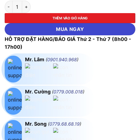
Máy khoan búa, vặn vít dùng pin Makita HP488DZ (Chưa kèm P
THÊM VÀO GIỎ HÀNG
MUA NGAY
HỖ TRỢ ĐẶT HÀNG/BÁO GIÁ Thứ 2 - Thứ 7 (8h00 -
17h00)
Mr. Lâm
(
0901.940.968
)
Mr. Cường
(
0779.008.018
)
Mr. Song
(
0779.68.68.19
)