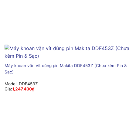
Máy khoan vặn vít dùng pin Makita DDF453Z (Chưa kèm Pin &
Sạc)
Model:
DDF453Z
Giá:
1,247,400
₫