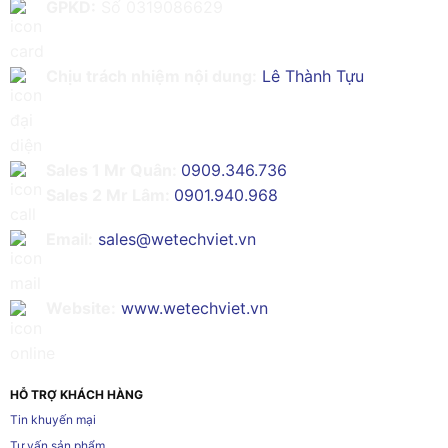
GPKD:
Số 0319086629
Chịu trách nhiệm nội dung:
Lê Thành Tựu
Sales 1 Mr Quân:
0909.346.736
Sales 2 Mr Lâm:
0901.940.968
Email:
sales@wetechviet.vn
Website:
www.wetechviet.vn
HỖ TRỢ KHÁCH HÀNG
Tin khuyến mại
Tư vấn sản phẩm