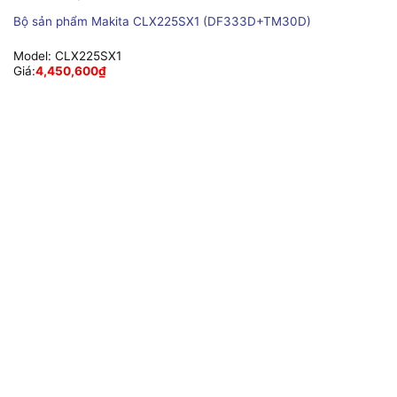
Bộ sản phẩm Makita CLX225SX1 (DF333D+TM30D)
Model:
CLX225SX1
Giá:
4,450,600
₫