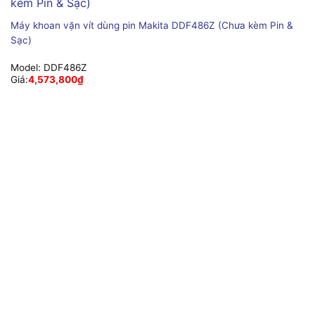
Máy khoan vặn vít dùng pin Makita DDF486Z (Chưa kèm Pin &
Sạc)
Model:
DDF486Z
Giá:
4,573,800
₫