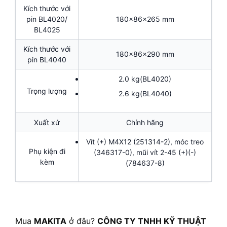
Kích thước với
pin BL4020/
180x86x265 mm
BL4025
Kích thước với
180x86x290 mm
pin BL4040
2.0 kg(BL4020)
Trọng lượng
2.6 kg(BL4040)
Xuất xứ
Chính hãng
Vít (+) M4X12 (251314-2), móc treo
Phụ kiện đi
(346317-0), mũi vít 2-45 (+)(-)
kèm
(784637-8)
Mua
MAKITA
ở đâu?
CÔNG TY TNHH KỸ THUẬT