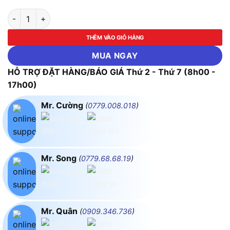
Máy khoan, vặn vít dùng pin Makita HP002GZ (Chưa kèm Pin &
THÊM VÀO GIỎ HÀNG
MUA NGAY
HỖ TRỢ ĐẶT HÀNG/BÁO GIÁ Thứ 2 - Thứ 7 (8h00 -
17h00)
Mr. Cường
(
0779.008.018
)
Mr. Song
(
0779.68.68.19
)
Mr. Quân
(
0909.346.736
)