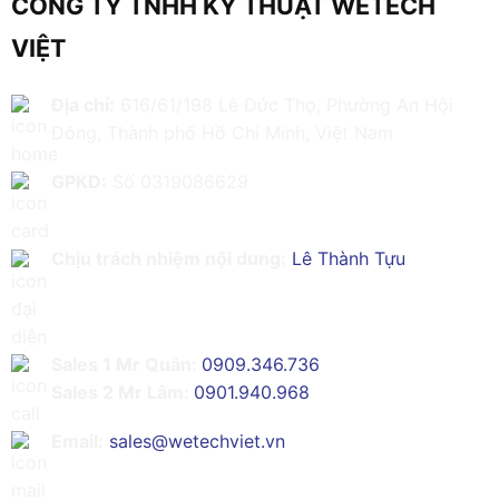
CÔNG TY TNHH KỸ THUẬT WETECH
VIỆT
Địa chỉ:
616/61/198 Lê Đức Thọ, Phường An Hội
Đông, Thành phố Hồ Chí Minh, Việt Nam
GPKD:
Số 0319086629
Chịu trách nhiệm nội dung:
Lê Thành Tựu
Sales 1 Mr Quân:
0909.346.736
Sales 2 Mr Lâm:
0901.940.968
Email:
sales@wetechviet.vn