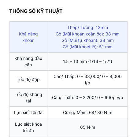
THÔNG SỐ KỸ THUẬT
Thép/ Tường: 13mm
Khả năng
Gỗ (Mũi khoan xoắn ốc): 38 mm
khoan
Gỗ (Mũi tự khoan): 38 mm
Gỗ (Mũi khoét lỗ): 51 mm
Khả năng đầu
1.5 – 13 mm (1/16 – 1/2″)
cặp
Cao/ Thấp: 0 – 33,000/ 0 – 9,000
Tốc độ đập
l/p
Tốc độ không
Cao/ Thấp: 0 – 2,200/ 0 – 600p v/p
tải
Lực siết tối đa
Cứng/ Mềm: 64/ 30 N·m
Lực siết khoá
65 N·m
tối đa