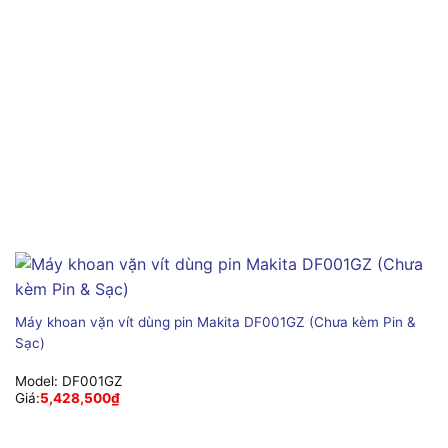
Máy khoan vặn vít dùng pin Makita DF001GZ (Chưa kèm Pin &
Sạc)
Model:
DF001GZ
Giá:
5,428,500
₫