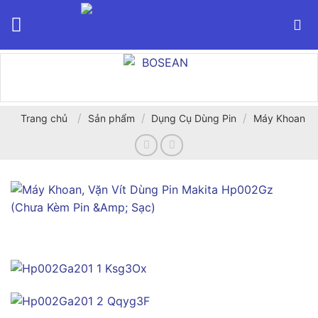
Bỏ
qua
nội
dung
/
/
/
Trang chủ
Sản phẩm
Dụng Cụ Dùng Pin
Máy Khoan