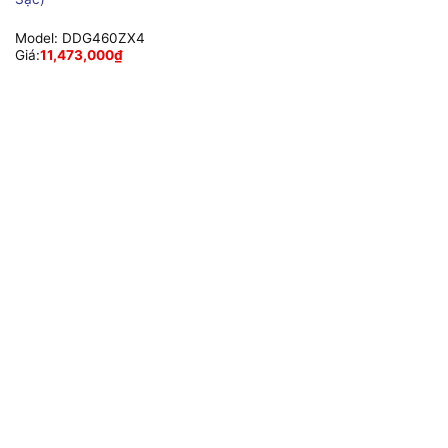
Model:
DDG460ZX4
Giá:
11,473,000
₫