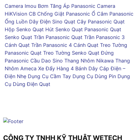
Camera Imou
Bơm Tăng Áp Panasonic
Camera
HiKVision
CB Chống Giật Panasonic
Ổ Cắm Panasonic
Ống Luồn Dây Điện Sino
Quạt Cây Panasonic
Quạt
Hộp Senko
Quạt Hút Senko
Quạt Panasonic
Quạt
Senko
Quạt Trần Panasonic
Quạt Trần Panasonic 3
Cánh
Quạt Trần Panasonic 4 Cánh
Quạt Treo Tường
Panasonic
Quạt Treo Tường Senko
Quạt Đứng
Panasonic
Cầu Dao Sino
Thang Nhôm Nikawa
Thang
Nhôm Ameca
Xe Đẩy Hàng 4 Bánh
Dây Cáp Điện –
Điện Nhẹ
Dụng Cụ Cầm Tay
Dụng Cụ Dùng Pin
Dụng
Cụ Dùng Điện
Quạt
CÔNG TY TNHH KỸ THUẬT WETECH