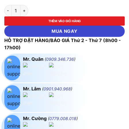
Máy khoan vặn vít dùng pin Makita DF488DWAE số lượng
THÊM VÀO GIỎ HÀNG
MUA NGAY
HỖ TRỢ ĐẶT HÀNG/BÁO GIÁ Thứ 2 - Thứ 7 (8h00 -
17h00)
Mr. Quân
(
0909.346.736
)
Mr. Lâm
(
0901.940.968
)
Mr. Cường
(
0779.008.018
)