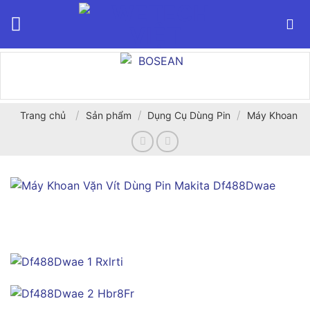
Bỏ
qua
nội
dung
/
/
/
Trang chủ
Sản phẩm
Dụng Cụ Dùng Pin
Máy Khoan