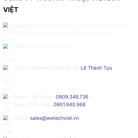
VIỆT
Địa chỉ:
616/61/198 Lê Đức Thọ, Phường An Hội
Đông, Thành phố Hồ Chí Minh, Việt Nam
GPKD:
Số 0319086629
Chịu trách nhiệm nội dung:
Lê Thành Tựu
Sales 1 Mr Quân:
0909.346.736
Sales 2 Mr Lâm:
0901.940.968
Email:
sales@wetechviet.vn