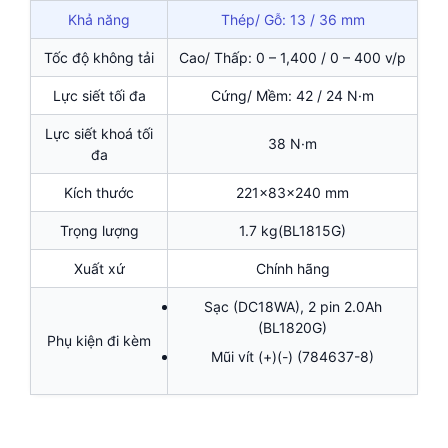
Khả năng
Thép/ Gỗ: 13 / 36 mm
Tốc độ không tải
Cao/ Thấp: 0 – 1,400 / 0 – 400 v/p
Lực siết tối đa
Cứng/ Mềm: 42 / 24 N·m
Lực siết khoá tối
38 N·m
đa
Kích thước
221x83x240 mm
Trọng lượng
1.7 kg(BL1815G)
Xuất xứ
Chính hãng
Sạc (DC18WA), 2 pin 2.0Ah
(BL1820G)
Phụ kiện đi kèm
Mũi vít (+)(-) (784637-8)