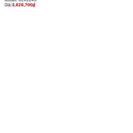
Giá:
3,626,700
₫