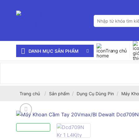
Bỏ
qua
Tìm
nội
kiếm:
dung
Trang chủ
DANH MỤC SẢN PHẨM
/
/
/
Trang chủ
Sản phẩm
Dụng Cụ Dùng Pin
Máy Kho