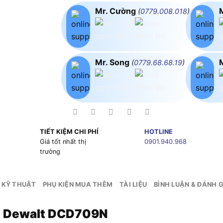
Mr. Cường
(
0779.008.018
)
Mr. Song
(
0779.68.68.19
)
TIẾT KIỆM CHI PHÍ
HOTLINE
g
Giá tốt nhất thị
0901.940.968
trường
 KỸ THUẬT
PHỤ KIỆN MUA THÊM
TÀI LIỆU
BÌNH LUẬN & ĐÁNH G
L Dewalt DCD709N