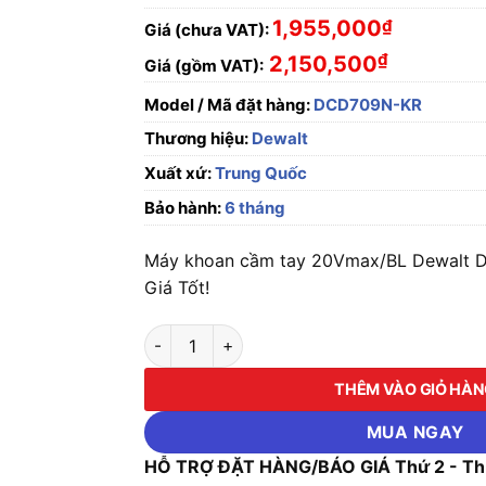
1,955,000
₫
Giá (chưa VAT):
₫
2,150,500
Giá (gồm VAT):
Model / Mã đặt hàng:
DCD709N-KR
Thương hiệu:
Dewalt
Xuất xứ:
Trung Quốc
Bảo hành:
6 tháng
Máy khoan cầm tay 20Vmax/BL Dewalt 
Giá Tốt!
Máy khoan cầm tay 20Vmax/BL Dewalt DCD7
THÊM VÀO GIỎ HÀ
MUA NGAY
HỖ TRỢ ĐẶT HÀNG/BÁO GIÁ Thứ 2 - Thứ