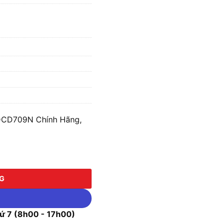
DCD709N Chính Hãng,
09N số lượng
NG
 7 (8h00 - 17h00)