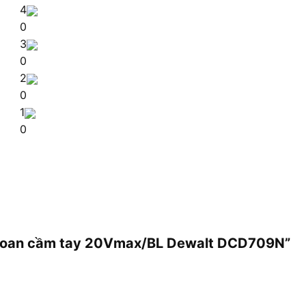
4
0
3
0
2
0
1
0
 khoan cầm tay 20Vmax/BL Dewalt DCD709N”