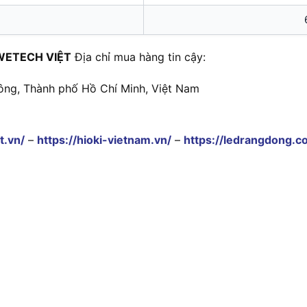
WETECH VIỆT
Địa chỉ mua hàng tin cậy:
ông, Thành phố Hồ Chí Minh, Việt Nam
t.vn/
–
https://hioki-vietnam.vn/
–
https://ledrangdong.c