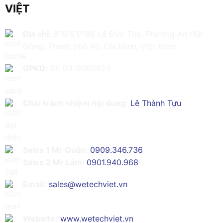
VIỆT
Địa chỉ:
616/61/198 Lê Đức Thọ, Phường An Hội
Đông, Thành phố Hồ Chí Minh, Việt Nam
GPKD:
Số 0319086629
Chịu trách nhiệm nội dung:
Lê Thành Tựu
Sales 1 Mr Quân:
0909.346.736
Sales 2 Mr Lâm:
0901.940.968
Email:
sales@wetechviet.vn
Website:
www.wetechviet.vn