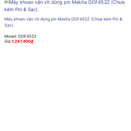
Máy khoan vặn vít dùng pin Makita DDF453Z (Chưa kèm Pin &
Sạc)
Model:
DDF453Z
Giá:
1,247,400
₫