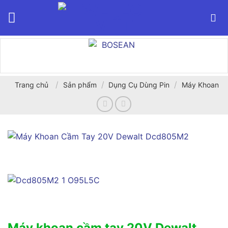
Bỏ
qua
nội
dung
/
/
/
Trang chủ
Sản phẩm
Dụng Cụ Dùng Pin
Máy Khoan
Máy khoan cầm tay 20V Dewalt