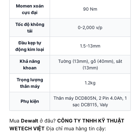
Momen xoán
90 Nm
cực đại
Tốc độ không
0-2,000 v/p
tải
Đầu kẹp tự
1.5-13mm
động kim loại
Khả năng
Tường (13mm), gỗ (40mm), sắt
khoan
(13mm)
Trọng lượng
1.2kg
thân máy
Thân máy DCD805N, 2 Pin 4.0Ah, 1
Phụ kiện
sạc DCB115, Valy
Mua
Dewalt
ở đâu?
CÔNG TY TNHH KỸ THUẬT
WETECH VIỆT
Địa chỉ mua hàng tin cậy: