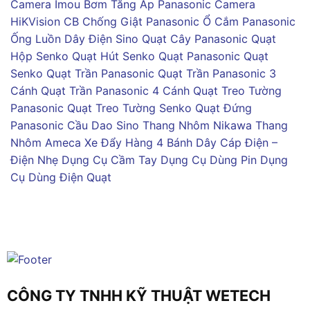
Camera Imou
Bơm Tăng Áp Panasonic
Camera
HiKVision
CB Chống Giật Panasonic
Ổ Cắm Panasonic
Ống Luồn Dây Điện Sino
Quạt Cây Panasonic
Quạt
Hộp Senko
Quạt Hút Senko
Quạt Panasonic
Quạt
Senko
Quạt Trần Panasonic
Quạt Trần Panasonic 3
Cánh
Quạt Trần Panasonic 4 Cánh
Quạt Treo Tường
Panasonic
Quạt Treo Tường Senko
Quạt Đứng
Panasonic
Cầu Dao Sino
Thang Nhôm Nikawa
Thang
Nhôm Ameca
Xe Đẩy Hàng 4 Bánh
Dây Cáp Điện –
Điện Nhẹ
Dụng Cụ Cầm Tay
Dụng Cụ Dùng Pin
Dụng
Cụ Dùng Điện
Quạt
CÔNG TY TNHH KỸ THUẬT WETECH