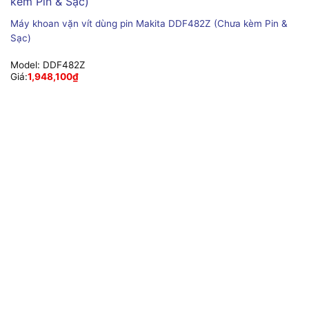
Máy khoan vặn vít dùng pin Makita DDF482Z (Chưa kèm Pin &
Sạc)
Model:
DDF482Z
Giá:
1,948,100
₫