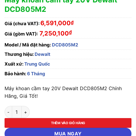
DCD805M2
6,591,000
₫
Giá (chưa VAT):
₫
7,250,100
Giá (gồm VAT):
Model / Mã đặt hàng:
DCD805M2
Thương hiệu:
Dewalt
Xuất xứ:
Trung Quốc
Bảo hành:
6 Tháng
Máy khoan cầm tay 20V Dewalt DCD805M2 Chính
Hãng, Giá Tốt!
Máy khoan cầm tay 20V Dewalt DCD805M2 số lượng
THÊM VÀO GIỎ HÀNG
MUA NGAY