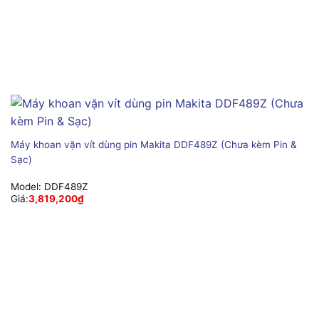
Máy khoan vặn vít dùng pin Makita DDF489Z (Chưa kèm Pin &
Sạc)
Model:
DDF489Z
Giá:
3,819,200
₫