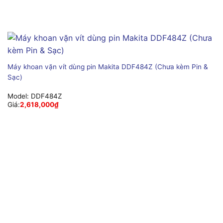
Máy khoan vặn vít dùng pin Makita DDF484Z (Chưa kèm Pin &
Sạc)
Model:
DDF484Z
Giá:
2,618,000
₫