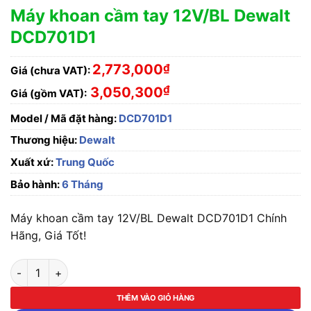
Máy khoan cầm tay 12V/BL Dewalt
DCD701D1
2,773,000
₫
Giá (chưa VAT):
₫
3,050,300
Giá (gồm VAT):
Model / Mã đặt hàng:
DCD701D1
Thương hiệu:
Dewalt
Xuất xứ:
Trung Quốc
Bảo hành:
6 Tháng
Máy khoan cầm tay 12V/BL Dewalt DCD701D1 Chính
Hãng, Giá Tốt!
Máy khoan cầm tay 12V/BL Dewalt DCD701D1 số lượng
THÊM VÀO GIỎ HÀNG