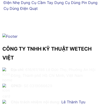
Điện Nhẹ
Dụng Cụ Cầm Tay
Dụng Cụ Dùng Pin
Dụng
Cụ Dùng Điện
Quạt
CÔNG TY TNHH KỸ THUẬT WETECH
VIỆT
Địa chỉ:
616/61/198 Lê Đức Thọ, Phường An Hội
Đông, Thành phố Hồ Chí Minh, Việt Nam
GPKD:
Số 0319086629
Chịu trách nhiệm nội dung:
Lê Thành Tựu