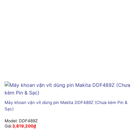
Máy khoan vặn vít dùng pin Makita DDF489Z (Chưa kèm Pin &
Sạc)
Model:
DDF489Z
Giá:
3,819,200
₫