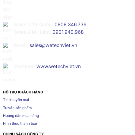
Sales 1 Mr Quân:
0909.346.736
Sales 2 Mr Lâm:
0901.940.968
Email:
sales@wetechviet.vn
Website:
www.wetechviet.vn
HỖ TRỢ KHÁCH HÀNG
Tin khuyến mại
Tư vấn sản phẩm
Hướng dẫn mua hàng
Hình thức thanh toán
CHÍNH SÁCH CÔNG TY