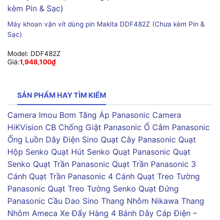
Máy khoan vặn vít dùng pin Makita DDF482Z (Chưa kèm Pin &
Sạc)
Model:
DDF482Z
Giá:
1,948,100
₫
SẢN PHẨM HAY TÌM KIẾM
Camera Imou
Bơm Tăng Áp Panasonic
Camera
HiKVision
CB Chống Giật Panasonic
Ổ Cắm Panasonic
Ống Luồn Dây Điện Sino
Quạt Cây Panasonic
Quạt
Hộp Senko
Quạt Hút Senko
Quạt Panasonic
Quạt
Senko
Quạt Trần Panasonic
Quạt Trần Panasonic 3
Cánh
Quạt Trần Panasonic 4 Cánh
Quạt Treo Tường
Panasonic
Quạt Treo Tường Senko
Quạt Đứng
Panasonic
Cầu Dao Sino
Thang Nhôm Nikawa
Thang
Nhôm Ameca
Xe Đẩy Hàng 4 Bánh
Dây Cáp Điện –