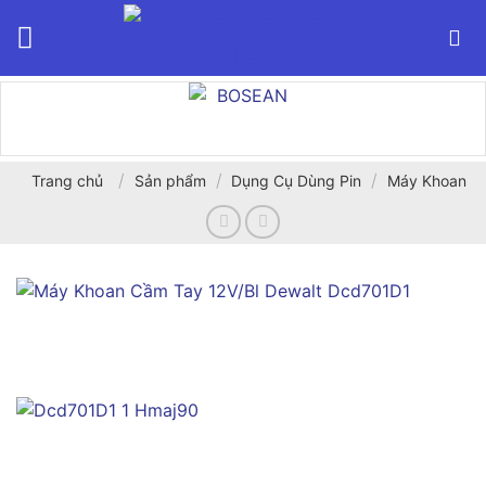
Bỏ
qua
nội
dung
/
/
/
Trang chủ
Sản phẩm
Dụng Cụ Dùng Pin
Máy Khoan