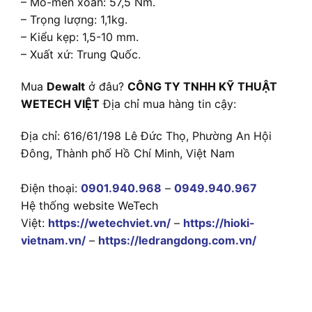
– Mô-men xoắn: 57,5 Nm.
– Trọng lượng: 1,1kg.
– Kiểu kẹp: 1,5-10 mm.
– Xuất xứ: Trung Quốc.
Mua
Dewalt
ở đâu?
CÔNG TY TNHH KỸ THUẬT
WETECH VIỆT
Địa chỉ mua hàng tin cậy:
Địa chỉ: 616/61/198 Lê Đức Thọ, Phường An Hội
Đông, Thành phố Hồ Chí Minh, Việt Nam
Điện thoại:
0901.940.968
–
0949.940.967
Hệ thống website WeTech
Việt:
https://wetechviet.vn/
–
https://hioki-
vietnam.vn/
–
https://ledrangdong.com.vn/