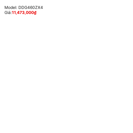
Model:
DDG460ZX4
Giá:
11,473,000
₫