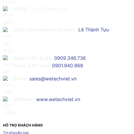
GPKD:
Số 0319086629
Chịu trách nhiệm nội dung:
Lê Thành Tựu
Sales 1 Mr Quân:
0909.346.736
Sales 2 Mr Lâm:
0901.940.968
Email:
sales@wetechviet.vn
Website:
www.wetechviet.vn
HỖ TRỢ KHÁCH HÀNG
Tin khuyến mại