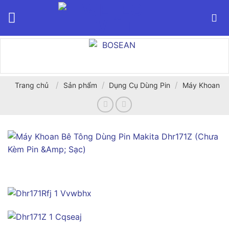
Bỏ
qua
nội
dung
/
/
/
Trang chủ
Sản phẩm
Dụng Cụ Dùng Pin
Máy Khoan