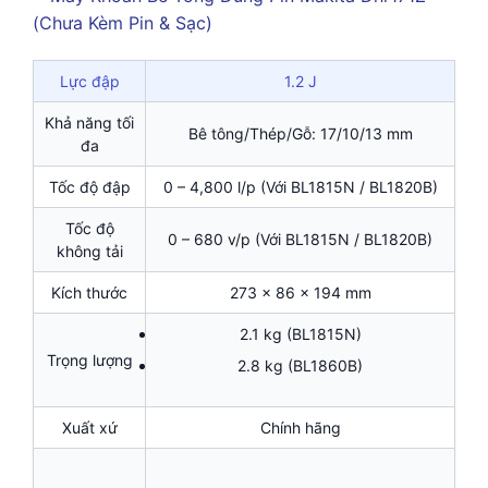
Lực đập
1.2 J
Khả năng tối
Bê tông/Thép/Gỗ: 17/10/13 mm
đa
Tốc độ đập
0 – 4,800 l/p (Với BL1815N / BL1820B)
Tốc độ
0 – 680 v/p (Với BL1815N / BL1820B)
không tải
Kích thước
273 x 86 x 194 mm
2.1 kg (BL1815N)
Trọng lượng
2.8 kg (BL1860B)
Xuất xứ
Chính hãng