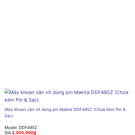
Máy khoan vặn vít dùng pin Makita DDF485Z (Chưa kèm Pin &
Sạc)
Model:
DDF485Z
Giá:
2,055,900
₫