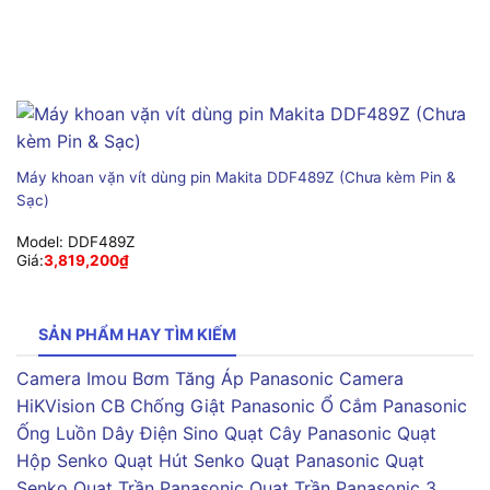
Máy khoan vặn vít dùng pin Makita DDF489Z (Chưa kèm Pin &
Sạc)
Model:
DDF489Z
Giá:
3,819,200
₫
SẢN PHẨM HAY TÌM KIẾM
Camera Imou
Bơm Tăng Áp Panasonic
Camera
HiKVision
CB Chống Giật Panasonic
Ổ Cắm Panasonic
Ống Luồn Dây Điện Sino
Quạt Cây Panasonic
Quạt
Hộp Senko
Quạt Hút Senko
Quạt Panasonic
Quạt
Senko
Quạt Trần Panasonic
Quạt Trần Panasonic 3