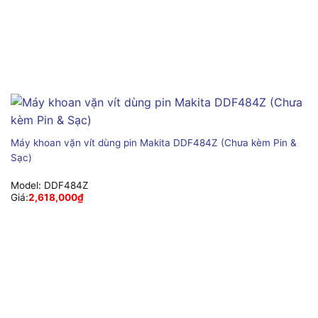
Máy khoan vặn vít dùng pin Makita DDF484Z (Chưa kèm Pin &
Sạc)
Model:
DDF484Z
Giá:
2,618,000
₫