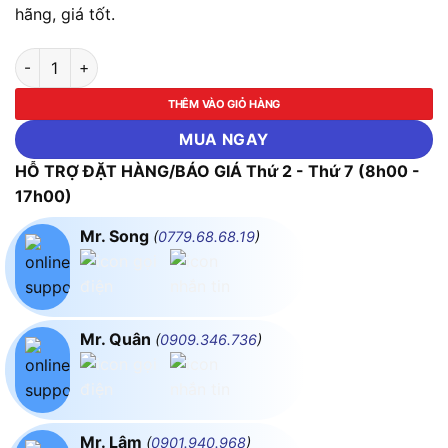
hãng, giá tốt.
Máy khoan bê tông dùng pin Makita DHR171Z (Chưa kèm Pin & 
THÊM VÀO GIỎ HÀNG
MUA NGAY
HỖ TRỢ ĐẶT HÀNG/BÁO GIÁ Thứ 2 - Thứ 7 (8h00 -
17h00)
Mr. Song
(
0779.68.68.19
)
Mr. Quân
(
0909.346.736
)
Mr. Lâm
(
0901.940.968
)