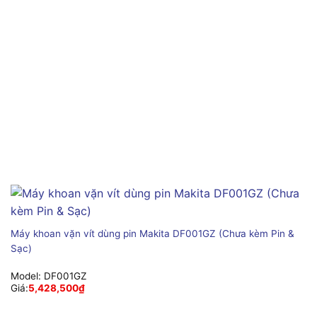
Máy khoan vặn vít dùng pin Makita DF001GZ (Chưa kèm Pin &
Sạc)
Model:
DF001GZ
Giá:
5,428,500
₫