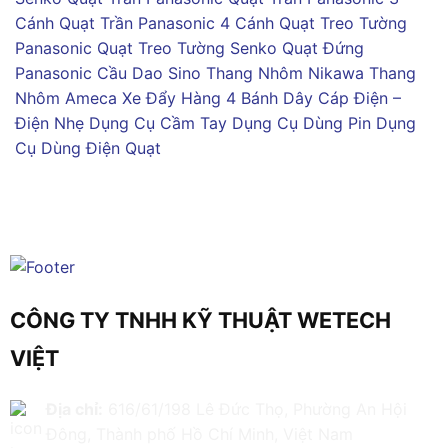
Cánh
Quạt Trần Panasonic 4 Cánh
Quạt Treo Tường
Panasonic
Quạt Treo Tường Senko
Quạt Đứng
Panasonic
Cầu Dao Sino
Thang Nhôm Nikawa
Thang
Nhôm Ameca
Xe Đẩy Hàng 4 Bánh
Dây Cáp Điện –
Điện Nhẹ
Dụng Cụ Cầm Tay
Dụng Cụ Dùng Pin
Dụng
Cụ Dùng Điện
Quạt
CÔNG TY TNHH KỸ THUẬT WETECH
VIỆT
Địa chỉ:
616/61/198 Lê Đức Thọ, Phường An Hội
Đông, Thành phố Hồ Chí Minh, Việt Nam