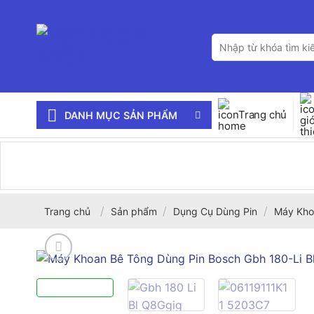
Bỏ
qua
Tìm
nội
kiếm:
dung
Trang chủ
DANH MỤC SẢN PHẨM
/
/
/
Trang chủ
Sản phẩm
Dụng Cụ Dùng Pin
Máy Kho