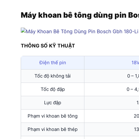
Máy khoan bê tông dùng pin Bo
THÔNG SỐ KỸ THUẬT
Điện thế pin
18
Tốc độ không tải
0 – 1
Tốc độ đập
0 – 4
Lực đập
1
Phạm vi khoan bê tông
2
Phạm vi khoan bê thép
1