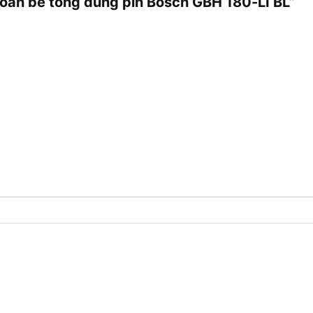
hoan bê tông dùng pin Bosch GBH 180-LI BL”