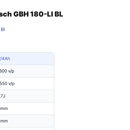
sch GBH 180-LI BL
V/4Ah
,800 v/p
,550 v/p
.7J
0mm
3mm