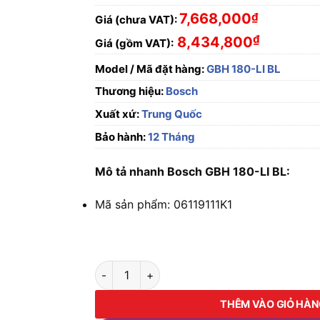
7,668,000
₫
Giá (chưa VAT):
₫
8,434,800
Giá (gồm VAT):
Model / Mã đặt hàng:
GBH 180-LI BL
Thương hiệu:
Bosch
Xuất xứ:
Trung Quốc
Bảo hành:
12 Tháng
Mô tả nhanh Bosch GBH 180-LI BL:
Mã sản phẩm: 06119111K1
Máy khoan bê tông dùng pin Bosch GBH 180-L
THÊM VÀO GIỎ HÀ