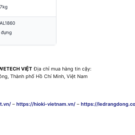
.7kg
 AL1860
 đựng
WETECH VIỆT
Địa chỉ mua hàng tin cậy:
ông, Thành phố Hồ Chí Minh, Việt Nam
t.vn/
–
https://hioki-vietnam.vn/
–
https://ledrangdong.c