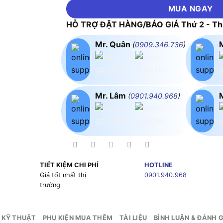
MUA NGAY
HỖ TRỢ ĐẶT HÀNG/BÁO GIÁ Thứ 2 - Thứ
Mr. Quân
(
0909.346.736
)
Mr. Lâm
(
0901.940.968
)
TIẾT KIỆM CHI PHÍ
HOTLINE
g
Giá tốt nhất thị
0901.940.968
trường
 KỸ THUẬT
PHỤ KIỆN MUA THÊM
TÀI LIỆU
BÌNH LUẬN & ĐÁNH G