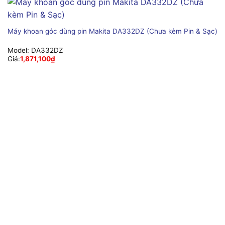
Máy khoan góc dùng pin Makita DA332DZ (Chưa kèm Pin & Sạc)
Model:
DA332DZ
Giá:
1,871,100
₫