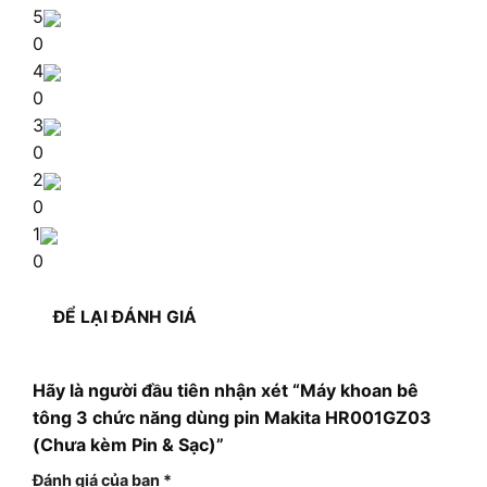
5
0
4
0
3
0
2
0
1
0
ĐỂ LẠI ĐÁNH GIÁ
Hãy là người đầu tiên nhận xét “Máy khoan bê
tông 3 chức năng dùng pin Makita HR001GZ03
(Chưa kèm Pin & Sạc)”
Đánh giá của bạn
*