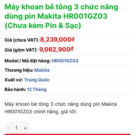
Máy khoan bê tông 3 chức năng
dùng pin Makita HR001GZ03
(Chưa kèm Pin & Sạc)
8,239,000
₫
Giá (chưa VAT):
₫
9,062,900
Giá (gồm VAT):
Model / Mã đặt hàng:
HR001GZ03
Thương hiệu:
Makita
Xuất xứ:
Trung Quốc
Bảo hành:
12 Tháng
Máy khoan bê tông 3 chức năng dùng pin Makita
HR001GZ03 chính hãng, giá tốt.
Máy khoan bê tông 3 chức năng dùng pin Makita HR001GZ03 (