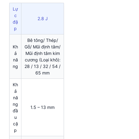
Lự
c
2.8 J
đậ
p
Bê tông/ Thép/
Kh
Gỗ/ Mũi định tâm/
ả
Mũi định tâm kim
nă
cương (Loại khô):
ng
28 / 13 / 32 / 54 /
65 mm
Kh
ả
nă
ng
1.5 – 13 mm
đầ
u
cặ
p