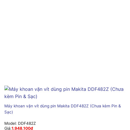
Máy khoan vặn vít dùng pin Makita DDF482Z (Chưa kèm Pin &
Sạc)
Model:
DDF482Z
Giá:
1,948,100
₫