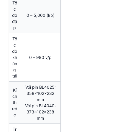
Tố
c
độ
0 – 5,000 (l/p)
đậ
p
Tố
c
độ
kh
0 – 980 v/p
ôn
g
tải
Với pin BL4025:
Kí
358x102x232
ch
mm
th
Với pin BL4040:
ướ
373x102x238
c
mm
Tr