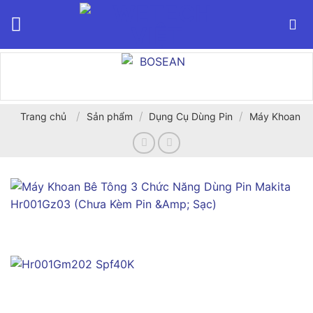
Bỏ
qua
nội
dung
/
/
/
Trang chủ
Sản phẩm
Dụng Cụ Dùng Pin
Máy Khoan