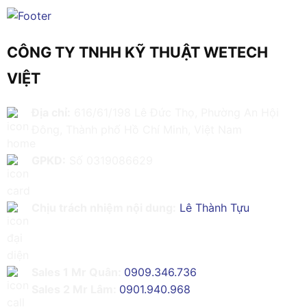
CÔNG TY TNHH KỸ THUẬT WETECH
VIỆT
Địa chỉ:
616/61/198 Lê Đức Thọ, Phường An Hội
Đông, Thành phố Hồ Chí Minh, Việt Nam
GPKD:
Số 0319086629
Chịu trách nhiệm nội dung:
Lê Thành Tựu
Sales 1 Mr Quân:
0909.346.736
Sales 2 Mr Lâm:
0901.940.968