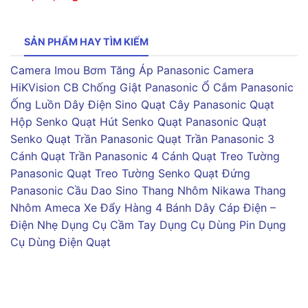
SẢN PHẨM HAY TÌM KIẾM
Camera Imou
Bơm Tăng Áp Panasonic
Camera
HiKVision
CB Chống Giật Panasonic
Ổ Cắm Panasonic
Ống Luồn Dây Điện Sino
Quạt Cây Panasonic
Quạt
Hộp Senko
Quạt Hút Senko
Quạt Panasonic
Quạt
Senko
Quạt Trần Panasonic
Quạt Trần Panasonic 3
Cánh
Quạt Trần Panasonic 4 Cánh
Quạt Treo Tường
Panasonic
Quạt Treo Tường Senko
Quạt Đứng
Panasonic
Cầu Dao Sino
Thang Nhôm Nikawa
Thang
Nhôm Ameca
Xe Đẩy Hàng 4 Bánh
Dây Cáp Điện –
Điện Nhẹ
Dụng Cụ Cầm Tay
Dụng Cụ Dùng Pin
Dụng
Cụ Dùng Điện
Quạt