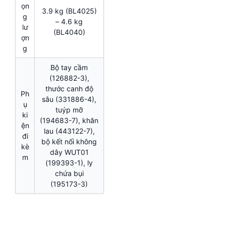
ọn
3.9 kg (BL4025)
g
– 4.6 kg
lư
(BL4040)
ợn
g
Bộ tay cầm
(126882-3),
thước canh độ
Ph
sâu (331886-4),
ụ
tuýp mỡ
ki
(194683-7), khăn
ện
lau (443122-7),
đi
bộ kết nối không
kè
dây WUT01
m
(199393-1), ly
chứa bụi
(195173-3)