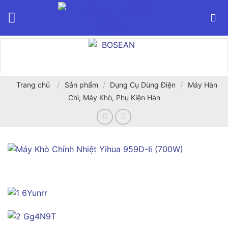
Bỏ
qua
nội
dung
/
/
/
Trang chủ
Sản phẩm
Dụng Cụ Dùng Điện
Máy Hàn
Chì, Máy Khò, Phụ Kiện Hàn