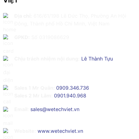
Địa chỉ:
616/61/198 Lê Đức Thọ, Phường An Hội
Đông, Thành phố Hồ Chí Minh, Việt Nam
GPKD:
Số 0319086629
Chịu trách nhiệm nội dung:
Lê Thành Tựu
Sales 1 Mr Quân:
0909.346.736
Sales 2 Mr Lâm:
0901.940.968
Email:
sales@wetechviet.vn
Website:
www.wetechviet.vn