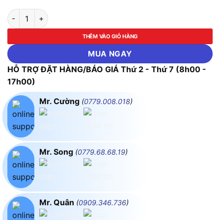
Máy Khò Chỉnh Nhiệt Yihua 959D-II (700W) số lượng
THÊM VÀO GIỎ HÀNG
MUA NGAY
HỖ TRỢ ĐẶT HÀNG/BÁO GIÁ Thứ 2 - Thứ 7 (8h00 -
17h00)
Mr. Cường
(
0779.008.018
)
Mr. Song
(
0779.68.68.19
)
Mr. Quân
(
0909.346.736
)