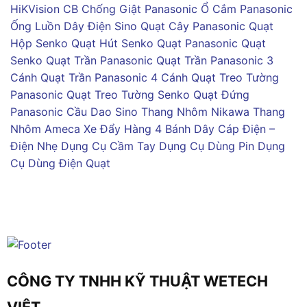
HiKVision
CB Chống Giật Panasonic
Ổ Cắm Panasonic
Ống Luồn Dây Điện Sino
Quạt Cây Panasonic
Quạt
Hộp Senko
Quạt Hút Senko
Quạt Panasonic
Quạt
Senko
Quạt Trần Panasonic
Quạt Trần Panasonic 3
Cánh
Quạt Trần Panasonic 4 Cánh
Quạt Treo Tường
Panasonic
Quạt Treo Tường Senko
Quạt Đứng
Panasonic
Cầu Dao Sino
Thang Nhôm Nikawa
Thang
Nhôm Ameca
Xe Đẩy Hàng 4 Bánh
Dây Cáp Điện –
Điện Nhẹ
Dụng Cụ Cầm Tay
Dụng Cụ Dùng Pin
Dụng
Cụ Dùng Điện
Quạt
CÔNG TY TNHH KỸ THUẬT WETECH
VIỆT