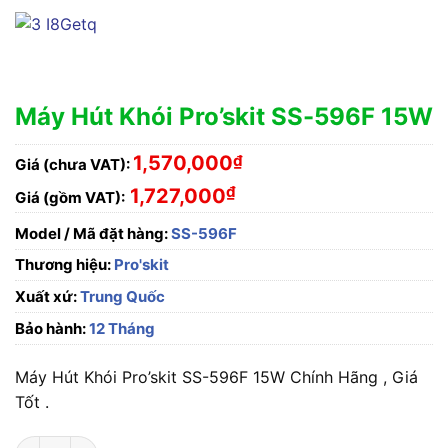
Máy Hút Khói Pro’skit SS-596F 15W
1,570,000
₫
Giá (chưa VAT):
₫
1,727,000
Giá (gồm VAT):
Model / Mã đặt hàng:
SS-596F
Thương hiệu:
Pro'skit
Xuất xứ:
Trung Quốc
Bảo hành:
12 Tháng
Máy Hút Khói Pro’skit SS-596F 15W Chính Hãng , Giá
Tốt .
Máy Hút Khói Pro'skit SS-596F 15W số lượng