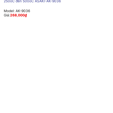
250oC đến 500oC ASAKI-AK-9036
Model:
AK-9036
Giá:
268,000
₫