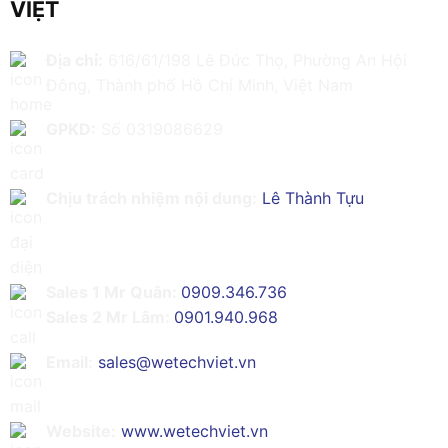
VIỆT
Địa chỉ:
616/61/198 Lê Đức Thọ, Phường An Hội
Đông, Thành phố Hồ Chí Minh, Việt Nam
GPKD:
Số 0319086629
Chịu trách nhiệm nội dung:
Lê Thành Tựu
Sales 1 Mr Quân:
0909.346.736
Sales 2 Mr Lâm:
0901.940.968
Email:
sales@wetechviet.vn
Website:
www.wetechviet.vn