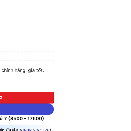
hính hãng, giá tốt.
a kèm Pin & Sạc) số lượng
NG
 7 (8h00 - 17h00)
Mr. Quân
(
0909.346.736
)