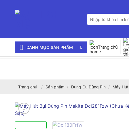
Bỏ
qua
Tìm
nội
kiếm:
dung
Trang chủ
DANH MỤC SẢN PHẨM
/
/
/
Trang chủ
Sản phẩm
Dụng Cụ Dùng Pin
Máy Hút