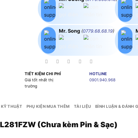
Mr. Song
(
0779.68.68.19
)
TIẾT KIỆM CHI PHÍ
HOTLINE
g
Giá tốt nhất thị
0901.940.968
trường
 KỸ THUẬT
PHỤ KIỆN MUA THÊM
TÀI LIỆU
BÌNH LUẬN & ĐÁNH G
DCL281FZW (Chưa kèm Pin & Sạc)