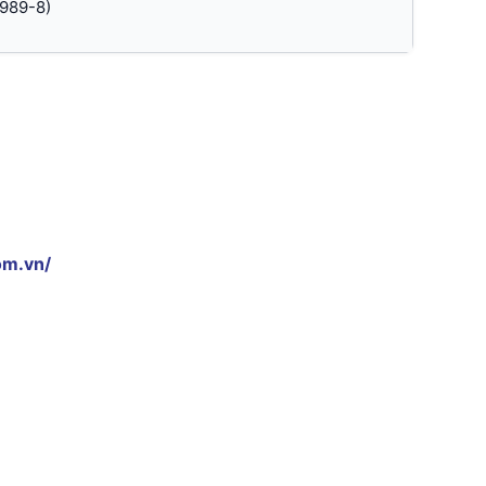
9989-8)
om.vn/