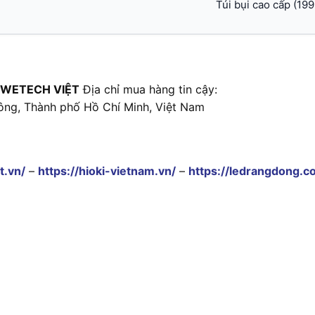
Túi bụi cao cấp (19
 WETECH VIỆT
Địa chỉ mua hàng tin cậy:
ông, Thành phố Hồ Chí Minh, Việt Nam
t.vn/
–
https://hioki-vietnam.vn/
–
https://ledrangdong.c