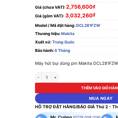
2,756,600
₫
Giá (chưa VAT):
₫
3,032,260
Giá (gồm VAT):
Model / Mã đặt hàng:
DCL281FZW
Thương hiệu:
Makita
Xuất xứ:
Trung Quốc
Bảo hành:
6 Tháng
Máy hút bụi dùng pin Makita DCL281FZW c
Máy hút bụi dùng pin Makita DCL281FZW (Chư
THÊM VÀO GIỎ HÀ
MUA NGAY
HỖ TRỢ ĐẶT HÀNG/BÁO GIÁ Thứ 2 - Thứ
Mr. Cường
(
0779.008.018
)