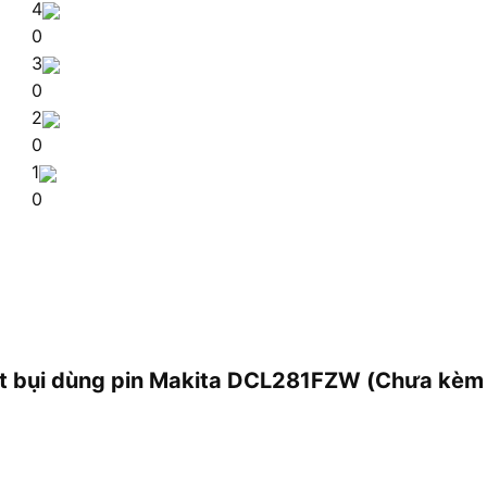
4
0
3
0
2
0
1
0
út bụi dùng pin Makita DCL281FZW (Chưa kèm 