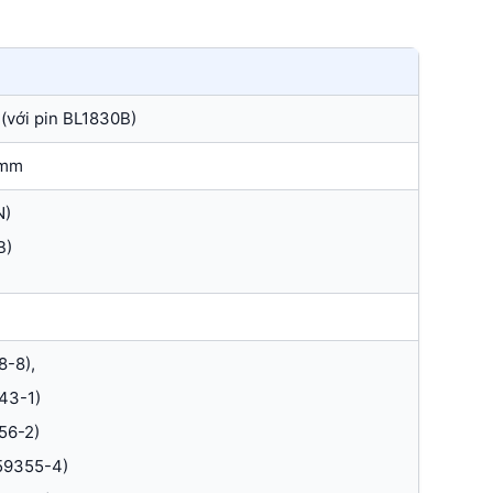
 (với pin BL1830B)
 mm
N)
B)
8-8),
43-1)
56-2)
459355-4)