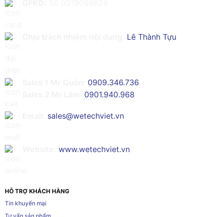
GPKD:
Số 0319086629
Chịu trách nhiệm nội dung:
Lê Thành Tựu
Sales 1 Mr Quân:
0909.346.736
Sales 2 Mr Lâm:
0901.940.968
Email:
sales@wetechviet.vn
Website:
www.wetechviet.vn
HỖ TRỢ KHÁCH HÀNG
Tin khuyến mại
Tư vấn sản phẩm