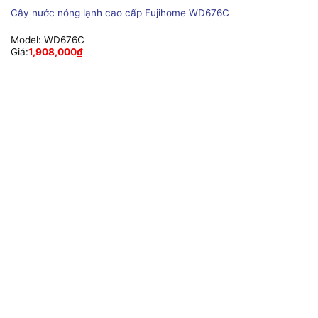
Cây nước nóng lạnh cao cấp Fujihome WD676C
Model:
WD676C
Giá:
1,908,000
₫