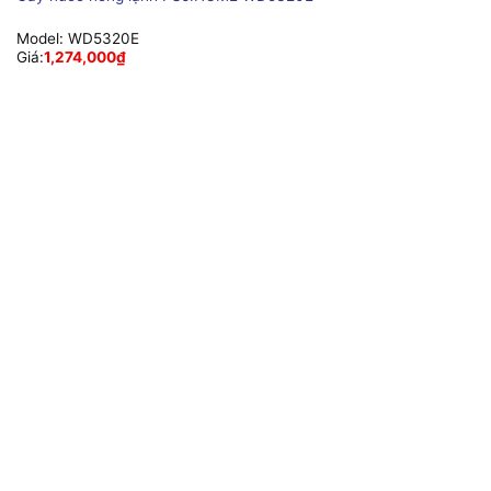
Model:
WD5320E
Giá:
1,274,000
₫