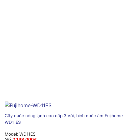
Cây nước nóng lạnh cao cấp 3 vòi, bình nước âm Fujihome
WD11ES
Model:
WD11ES
Giá:
2,148,000
₫