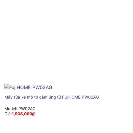
Máy rửa xe mô tơ cảm ứng từ FujiHOME PW02AG
Model:
PW02AG
Giá:
1,908,000
₫