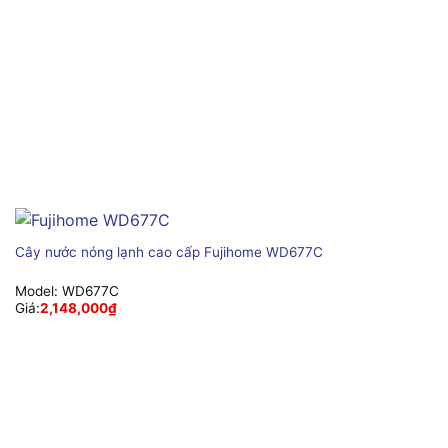
Cây nước nóng lạnh cao cấp Fujihome WD677C
Model:
WD677C
Giá:
2,148,000
₫