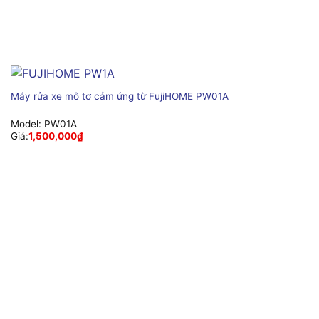
Máy rửa xe mô tơ cảm ứng từ FujiHOME PW01A
Model:
PW01A
Giá:
1,500,000
₫