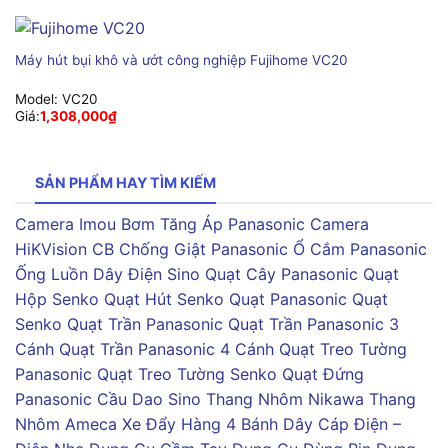
Máy hút bụi khô và ướt công nghiệp Fujihome VC20
Model:
VC20
Giá:
1,308,000
₫
SẢN PHẨM HAY TÌM KIẾM
Camera Imou
Bơm Tăng Áp Panasonic
Camera
HiKVision
CB Chống Giật Panasonic
Ổ Cắm Panasonic
Ống Luồn Dây Điện Sino
Quạt Cây Panasonic
Quạt
Hộp Senko
Quạt Hút Senko
Quạt Panasonic
Quạt
Senko
Quạt Trần Panasonic
Quạt Trần Panasonic 3
Cánh
Quạt Trần Panasonic 4 Cánh
Quạt Treo Tường
Panasonic
Quạt Treo Tường Senko
Quạt Đứng
Panasonic
Cầu Dao Sino
Thang Nhôm Nikawa
Thang
Nhôm Ameca
Xe Đẩy Hàng 4 Bánh
Dây Cáp Điện –