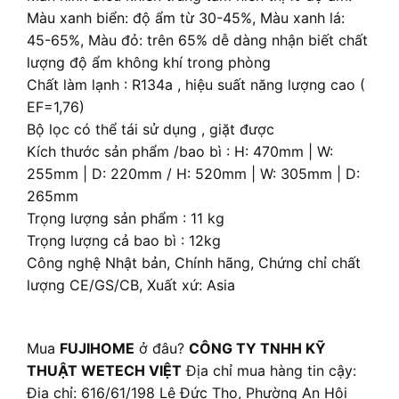
Màu xanh biển: độ ẩm từ 30-45%, Màu xanh lá:
45-65%, Màu đỏ: trên 65% dễ dàng nhận biết chất
lượng độ ẩm không khí trong phòng
Chất làm lạnh : R134a , hiệu suất năng lượng cao (
EF=1,76)
Bộ lọc có thể tái sử dụng , giặt được
Kích thước sản phẩm /bao bì : H: 470mm | W:
255mm | D: 220mm / H: 520mm | W: 305mm | D:
265mm
Trọng lượng sản phẩm : 11 kg
Trọng lượng cả bao bì : 12kg
Công nghệ Nhật bản, Chính hãng, Chứng chỉ chất
lượng CE/GS/CB, Xuất xứ: Asia
Mua
FUJIHOME
ở đâu?
CÔNG TY TNHH KỸ
THUẬT WETECH VIỆT
Địa chỉ mua hàng tin cậy:
Địa chỉ: 616/61/198 Lê Đức Thọ, Phường An Hội