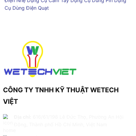
Điện Nhẹ
Dụng Cụ Cầm Tay
Dụng Cụ Dùng Pin
Dụng
Cụ Dùng Điện
Quạt
CÔNG TY TNHH KỸ THUẬT WETECH
VIỆT
Địa chỉ:
616/61/198 Lê Đức Thọ, Phường An Hội
Đông, Thành phố Hồ Chí Minh, Việt Nam