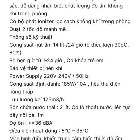
sắc, dễ dàng nhận biết chất lượng độ ẩm không
khí trong phòng.
Có bộ phát Ionizer lọc sạch không khí trong phòng
Quạt 2 tốc độ mạnh mẽ .
Thông số kỹ thuật
Công suất hút ẩm 14 lít /24 giờ (ở điều kiện 30oC,
80%)
Bộ hẹn giờ từ 1-24 giờ , Có khóa trẻ em
Bảo vệ thiết bị nén khí
Power Supply 220V-240V / 50Hz
Công suất định danh: 185W/1.0A , tiêu thụ điện
năng thấp
Lưu lương khí 125m3/h
Bồn chứa nước thải : 2 lít. Có lỗ thoát nước liên tục
dây nồi dài 1m
Độ ồn : <=36 dBA
Điều kiện hoạt động : 5°C – 35°C
Màn hình điều khiển trung tâm hiển thị % độ ẩm: