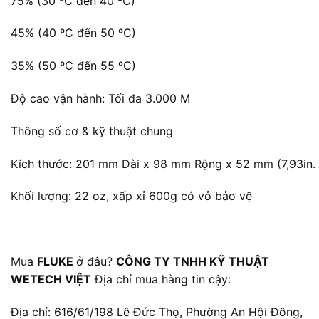
75% (30 ºC đến 40 ºC)
45% (40 ºC đến 50 ºC)
35% (50 ºC đến 55 ºC)
Độ cao vận hành: Tối đa 3.000 M
Thông số cơ & kỹ thuật chung
Kích thước: 201 mm Dài x 98 mm Rộng x 52 mm (7,93in. Dà
Khối lượng: 22 oz, xấp xỉ 600g có vỏ bảo vệ
Mua
FLUKE
ở đâu?
CÔNG TY TNHH KỸ THUẬT
WETECH VIỆT
Địa chỉ mua hàng tin cậy:
Địa chỉ: 616/61/198 Lê Đức Thọ, Phường An Hội Đông,