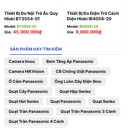
Thiết Bị Đo Nội Trở Ắc Quy
Thiết Bị Đo Điện Trở Cách
Hioki BT3554-01
Điện Hioki IR4058-20
Model:
BT3554-01
Model:
IR4058-20
45,000,000
₫
9,000,000
₫
Giá:
Giá:
SẢN PHẨM HAY TÌM KIẾM
Camera Imou
Bơm Tăng Áp Panasonic
Camera HiKVision
CB Chống Giật Panasonic
Ổ Cắm Panasonic
Ống Luồn Dây Điện Sino
Quạt Cây Panasonic
Quạt Hộp Senko
Quạt Hút Senko
Quạt Panasonic
Quạt Senko
Quạt Trần Panasonic
Quạt Trần Panasonic 3 Cánh
Quạt Trần Panasonic 4 Cánh