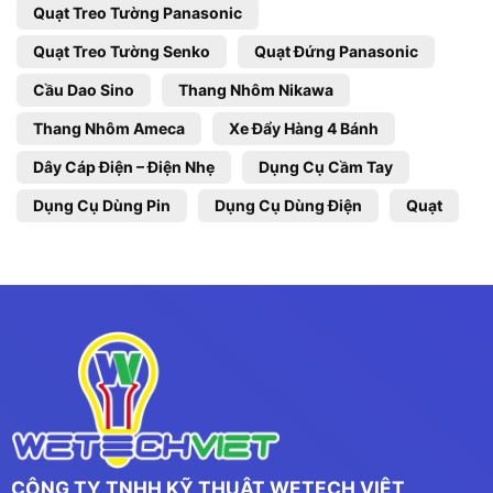
Quạt Treo Tường Panasonic
Quạt Treo Tường Senko
Quạt Đứng Panasonic
Cầu Dao Sino
Thang Nhôm Nikawa
Thang Nhôm Ameca
Xe Đẩy Hàng 4 Bánh
Dây Cáp Điện – Điện Nhẹ
Dụng Cụ Cầm Tay
Dụng Cụ Dùng Pin
Dụng Cụ Dùng Điện
Quạt
CÔNG TY TNHH KỸ THUẬT WETECH VIỆT