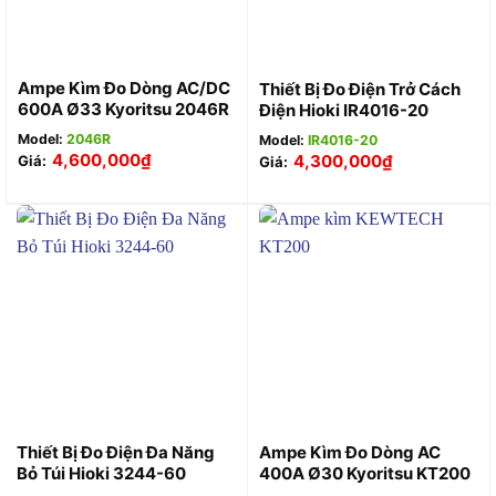
Ampe Kìm Đo Dòng AC/DC
Thiết Bị Đo Điện Trở Cách
600A Ø33 Kyoritsu 2046R
Điện Hioki IR4016-20
Model:
2046R
Model:
IR4016-20
4,600,000
₫
4,300,000
₫
Giá:
Giá:
Thiết Bị Đo Điện Đa Năng
Ampe Kìm Đo Dòng AC
Bỏ Túi Hioki 3244-60
400A Ø30 Kyoritsu KT200