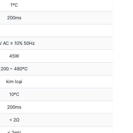
1ºC
200ms
V AC ± 10% 50Hz
45W
200 ~ 480ºC
kim loại
10ºC
200ms
< 2Ω
< 2mV