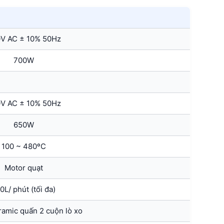
V AC ± 10% 50Hz
700W
V AC ± 10% 50Hz
650W
100 ~ 480ºC
Motor quạt
0L/ phút (tối đa)
amic quấn 2 cuộn lò xo