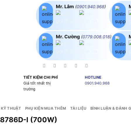
Mr. Lâm
(
0901.940.968
)
Mr. Cường
(
0779.008.018
)
TIẾT KIỆM CHI PHÍ
HOTLINE
g
Giá tốt nhất thị
0901.940.968
trường
 KỸ THUẬT
PHỤ KIỆN MUA THÊM
TÀI LIỆU
BÌNH LUẬN & ĐÁNH G
 8786D-I (700W)