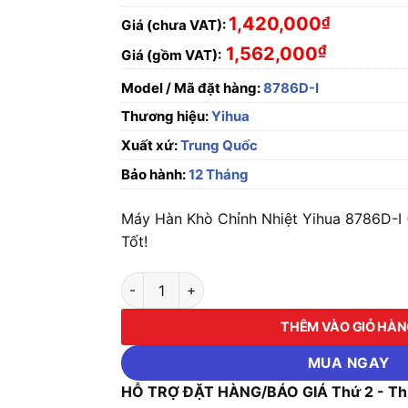
1,420,000
₫
Giá (chưa VAT):
₫
1,562,000
Giá (gồm VAT):
Model / Mã đặt hàng:
8786D-I
Thương hiệu:
Yihua
Xuất xứ:
Trung Quốc
Bảo hành:
12 Tháng
Máy Hàn Khò Chỉnh Nhiệt Yihua 8786D-I 
Tốt!
Máy Hàn Khò Chỉnh Nhiệt Yihua 8786D-I (70
THÊM VÀO GIỎ HÀ
MUA NGAY
HỖ TRỢ ĐẶT HÀNG/BÁO GIÁ Thứ 2 - Thứ