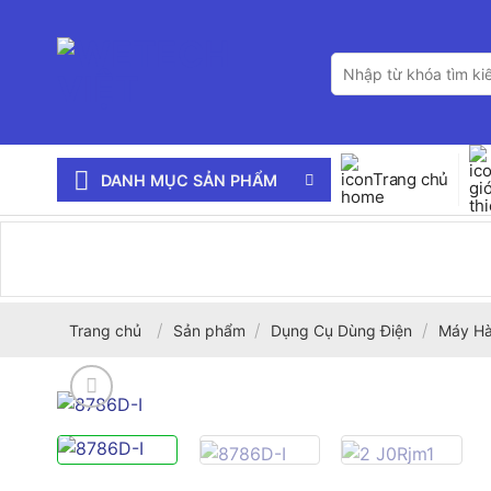
Bỏ
qua
Tìm
nội
kiếm:
dung
Trang chủ
DANH MỤC SẢN PHẨM
/
/
/
Trang chủ
Sản phẩm
Dụng Cụ Dùng Điện
Máy Hà