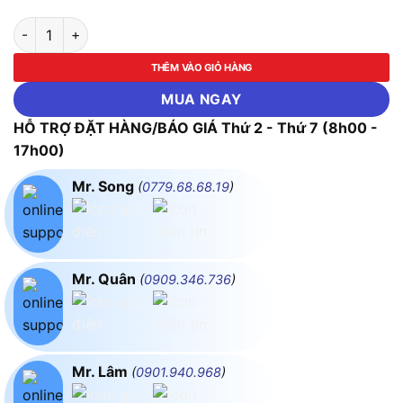
Máy Hàn Khò Chỉnh Nhiệt Yihua 878 (700W) số lượng
THÊM VÀO GIỎ HÀNG
MUA NGAY
HỖ TRỢ ĐẶT HÀNG/BÁO GIÁ Thứ 2 - Thứ 7 (8h00 -
17h00)
Mr. Song
(
0779.68.68.19
)
Mr. Quân
(
0909.346.736
)
Mr. Lâm
(
0901.940.968
)