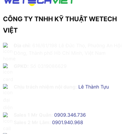
CÔNG TY TNHH KỸ THUẬT WETECH
VIỆT
Địa chỉ:
616/61/198 Lê Đức Thọ, Phường An Hội
Đông, Thành phố Hồ Chí Minh, Việt Nam
GPKD:
Số 0319086629
Chịu trách nhiệm nội dung:
Lê Thành Tựu
Sales 1 Mr Quân:
0909.346.736
Sales 2 Mr Lâm:
0901.940.968