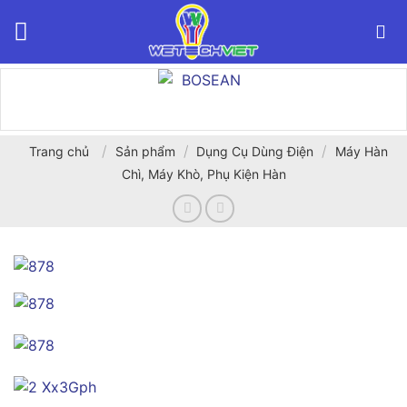
Bỏ
qua
nội
dung
/
/
/
Trang chủ
Sản phẩm
Dụng Cụ Dùng Điện
Máy Hàn
Chì, Máy Khò, Phụ Kiện Hàn