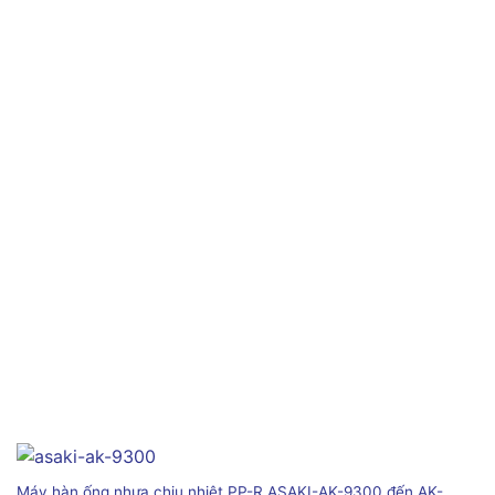
Máy hàn ống nhựa chịu nhiệt PP-R ASAKI-AK-9300 đến AK-