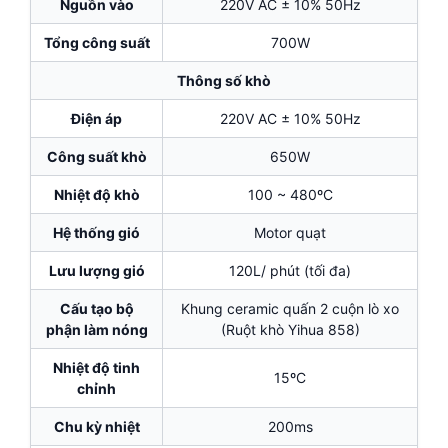
Nguồn vào
220V AC ± 10% 50Hz
Tổng công suất
700W
Thông số khò
Điện áp
220V AC ± 10% 50Hz
Công suất khò
650W
Nhiệt độ khò
100 ~ 480ºC
Hệ thống gió
Motor quạt
Lưu lượng gió
120L/ phút (tối đa)
Cấu tạo bộ
Khung ceramic quấn 2 cuộn lò xo
phận làm nóng
(Ruột khò Yihua 858)
Nhiệt độ tinh
15ºC
chỉnh
Chu kỳ nhiệt
200ms