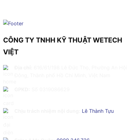
CÔNG TY TNHH KỸ THUẬT WETECH
VIỆT
Địa chỉ:
616/61/198 Lê Đức Thọ, Phường An Hội
Đông, Thành phố Hồ Chí Minh, Việt Nam
GPKD:
Số 0319086629
Chịu trách nhiệm nội dung:
Lê Thành Tựu