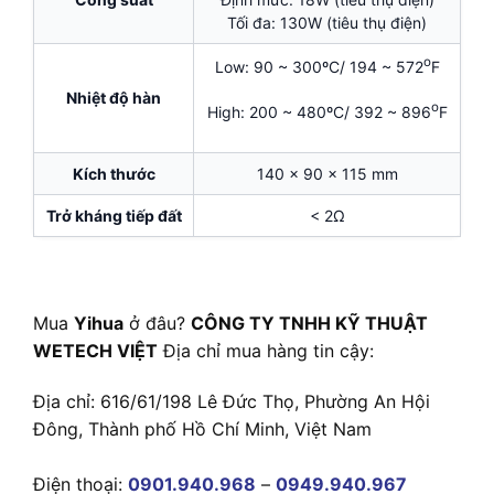
Tối đa: 130W (tiêu thụ điện)
o
Low: 90 ~ 300ºC/ 194 ~ 572
F
Nhiệt độ hàn
o
High: 200 ~ 480ºC/ 392 ~ 896
F
Kích thước
140 x 90 x 115 mm
Trở kháng tiếp đất
< 2Ω
Mua
Yihua
ở đâu?
CÔNG TY TNHH KỸ THUẬT
WETECH VIỆT
Địa chỉ mua hàng tin cậy:
Địa chỉ: 616/61/198 Lê Đức Thọ, Phường An Hội
Đông, Thành phố Hồ Chí Minh, Việt Nam
Điện thoại:
0901.940.968
–
0949.940.967