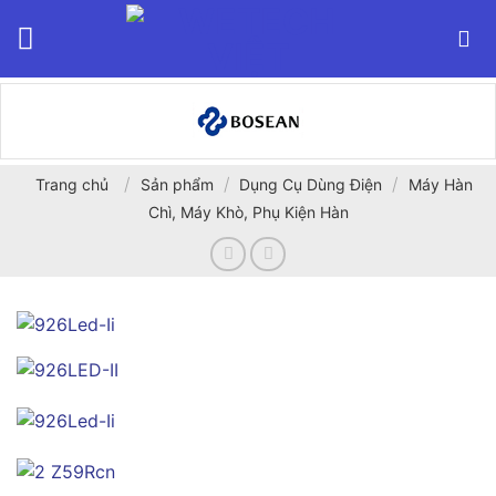
Bỏ
qua
nội
dung
/
/
/
Trang chủ
Sản phẩm
Dụng Cụ Dùng Điện
Máy Hàn
Chì, Máy Khò, Phụ Kiện Hàn