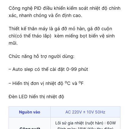
Công nghệ PID điều khiển kiểm soát nhiệt độ chính
xác, nhanh chóng và ổn định cao.
Thiết kế thân máy là gá đỡ mỏ hàn, gá đỡ cuộn
chì(có thể tháo lắp) kèm miếng bọt biển vệ sinh
mũi.
Chức năng hỗ trợ người dùng:
– Auto slep có thể cài đặt 0-99 phút
o
o
– Hiển thị đơn vị nhiệt độ
C và
F
Đèn LED hiển thị nhiệt độ
Nguồn vào
AC 220V ± 10V 50Hz
Lõi sứ gia nhiệt (ruột hàn) : 60W
Công suất
Định mức: 18W (tiêu thụ điện)