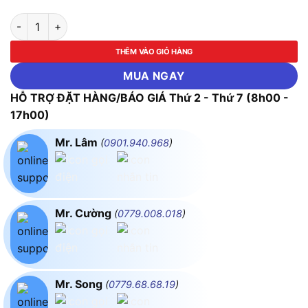
Máy Hàn Chỉnh Nhiệt Yihua 926LED-II (60W) số lượng
THÊM VÀO GIỎ HÀNG
MUA NGAY
HỖ TRỢ ĐẶT HÀNG/BÁO GIÁ Thứ 2 - Thứ 7 (8h00 -
17h00)
Mr. Lâm
(
0901.940.968
)
Mr. Cường
(
0779.008.018
)
Mr. Song
(
0779.68.68.19
)