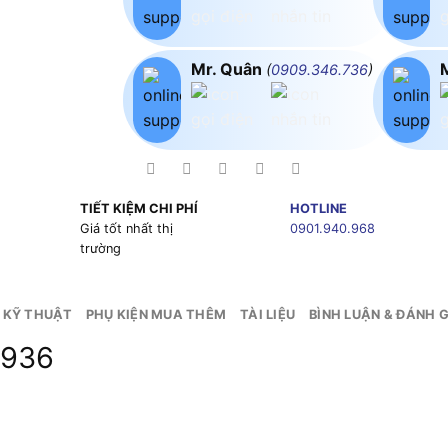
Mr. Quân
(
0909.346.736
)
TIẾT KIỆM CHI PHÍ
HOTLINE
g
Giá tốt nhất thị
0901.940.968
trường
 KỸ THUẬT
PHỤ KIỆN MUA THÊM
TÀI LIỆU
BÌNH LUẬN & ĐÁNH G
 936