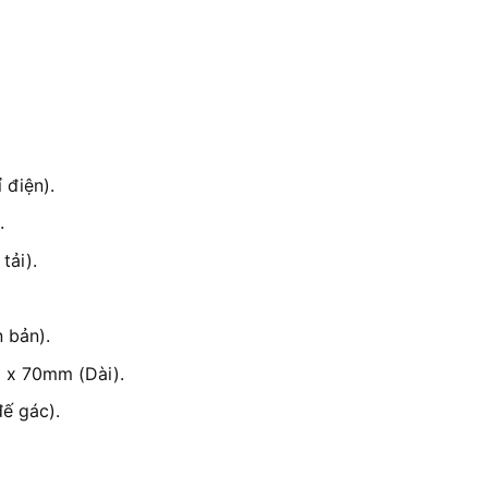
 điện).
.
tải).
 bản).
 x 70mm (Dài).
ế gác).