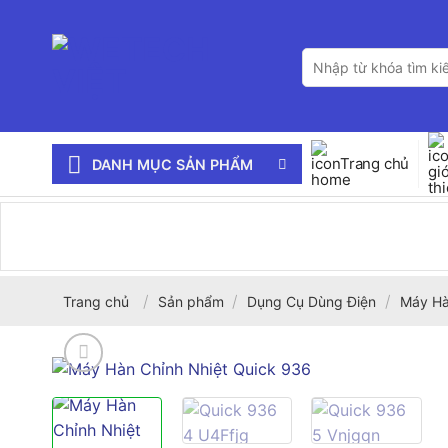
Bỏ
qua
Tìm
nội
kiếm:
dung
Trang chủ
DANH MỤC SẢN PHẨM
/
/
/
Trang chủ
Sản phẩm
Dụng Cụ Dùng Điện
Máy Hà