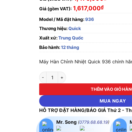
₫
1,617,000
Giá (gồm VAT):
Model / Mã đặt hàng:
936
Thương hiệu:
Quick
Xuất xứ:
Trung Quốc
Bảo hành:
12 tháng
Máy Hàn Chỉnh Nhiệt Quick 936 chính hãng
Máy Hàn Chỉnh Nhiệt Quick 936 số lượng
THÊM VÀO GIỎ HÀ
MUA NGAY
HỖ TRỢ ĐẶT HÀNG/BÁO GIÁ Thứ 2 - Thứ
Mr. Song
(
0779.68.68.19
)