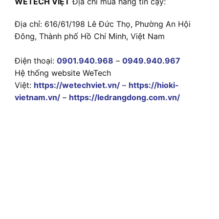
WETECH VIỆT
Địa chỉ mua hàng tin cậy:
Địa chỉ: 616/61/198 Lê Đức Thọ, Phường An Hội
Đông, Thành phố Hồ Chí Minh, Việt Nam
Điện thoại:
0901.940.968
–
0949.940.967
Hệ thống website WeTech
Việt:
https://wetechviet.vn/
–
https://hioki-
vietnam.vn/
–
https://ledrangdong.com.vn/