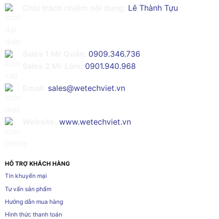
Chịu trách nhiệm nội dung:
Lê Thành Tựu
Sales 1 Mr Quân:
0909.346.736
Sales 2 Mr Lâm:
0901.940.968
Email:
sales@wetechviet.vn
Website:
www.wetechviet.vn
HỖ TRỢ KHÁCH HÀNG
Tin khuyến mại
Tư vấn sản phẩm
Hướng dẫn mua hàng
Hình thức thanh toán