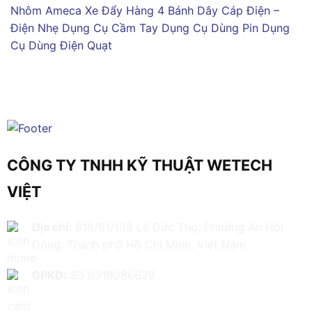
Nhôm Ameca
Xe Đẩy Hàng 4 Bánh
Dây Cáp Điện –
Điện Nhẹ
Dụng Cụ Cầm Tay
Dụng Cụ Dùng Pin
Dụng
Cụ Dùng Điện
Quạt
CÔNG TY TNHH KỸ THUẬT WETECH
VIỆT
Địa chỉ:
616/61/198 Lê Đức Thọ, Phường An Hội
Đông, Thành phố Hồ Chí Minh, Việt Nam
GPKD:
Số 0319086629