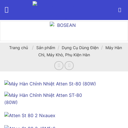
Bỏ
qua
nội
dung
/
/
/
Trang chủ
Sản phẩm
Dụng Cụ Dùng Điện
Máy Hàn
Chì, Máy Khò, Phụ Kiện Hàn