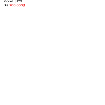
Model:
3120
Giá:
700,000
₫