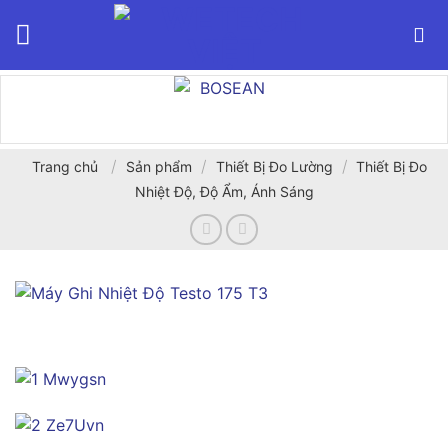
Bỏ
qua
nội
dung
/
/
/
Trang chủ
Sản phẩm
Thiết Bị Đo Lường
Thiết Bị Đo
Nhiệt Độ, Độ Ẩm, Ánh Sáng