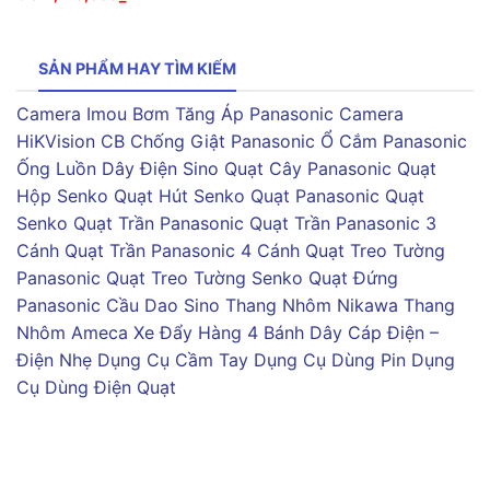
SẢN PHẨM HAY TÌM KIẾM
Camera Imou
Bơm Tăng Áp Panasonic
Camera
HiKVision
CB Chống Giật Panasonic
Ổ Cắm Panasonic
Ống Luồn Dây Điện Sino
Quạt Cây Panasonic
Quạt
Hộp Senko
Quạt Hút Senko
Quạt Panasonic
Quạt
Senko
Quạt Trần Panasonic
Quạt Trần Panasonic 3
Cánh
Quạt Trần Panasonic 4 Cánh
Quạt Treo Tường
Panasonic
Quạt Treo Tường Senko
Quạt Đứng
Panasonic
Cầu Dao Sino
Thang Nhôm Nikawa
Thang
Nhôm Ameca
Xe Đẩy Hàng 4 Bánh
Dây Cáp Điện –
Điện Nhẹ
Dụng Cụ Cầm Tay
Dụng Cụ Dùng Pin
Dụng
Cụ Dùng Điện
Quạt