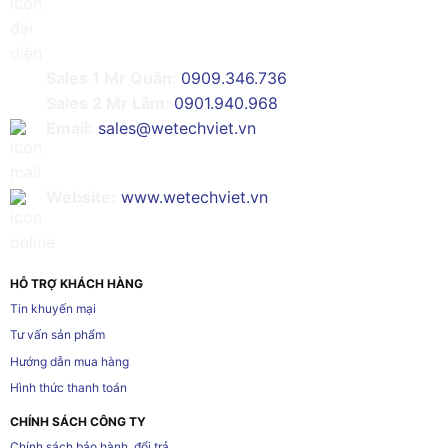
Sales 1 Mr Quân:
0909.346.736
Sales 2 Mr Lâm:
0901.940.968
Email:
sales@wetechviet.vn
Website:
www.wetechviet.vn
HỖ TRỢ KHÁCH HÀNG
Tin khuyến mại
Tư vấn sản phẩm
Hướng dẫn mua hàng
Hình thức thanh toán
CHÍNH SÁCH CÔNG TY
Chính sách bảo hành, đổi trả