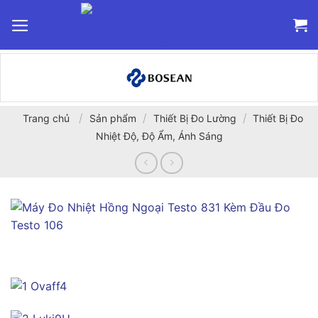
Bỏ
qua
nội
dung
/
/
/
Trang chủ
Sản phẩm
Thiết Bị Đo Lường
Thiết Bị Đo
Nhiệt Độ, Độ Ẩm, Ánh Sáng