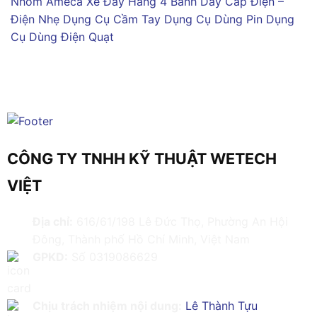
Nhôm Ameca
Xe Đẩy Hàng 4 Bánh
Dây Cáp Điện –
Điện Nhẹ
Dụng Cụ Cầm Tay
Dụng Cụ Dùng Pin
Dụng
Cụ Dùng Điện
Quạt
CÔNG TY TNHH KỸ THUẬT WETECH
VIỆT
Địa chỉ:
616/61/198 Lê Đức Thọ, Phường An Hội
Đông, Thành phố Hồ Chí Minh, Việt Nam
GPKD:
Số 0319086629
Chịu trách nhiệm nội dung:
Lê Thành Tựu