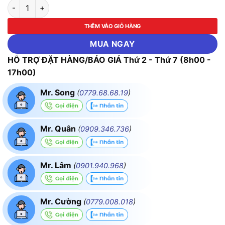
Máy Đo Nhiệt Hồng Ngoại Testo 831 Kèm Đầu Đo Testo 106 số
THÊM VÀO GIỎ HÀNG
MUA NGAY
HỖ TRỢ ĐẶT HÀNG/BÁO GIÁ Thứ 2 - Thứ 7 (8h00 -
17h00)
Mr. Song
(
0779.68.68.19
)
Mr. Quân
(
0909.346.736
)
Mr. Lâm
(
0901.940.968
)
Mr. Cường
(
0779.008.018
)