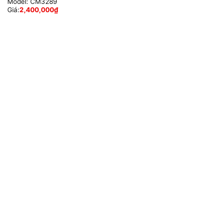
Model:
CM3289
Giá:
2,400,000
₫