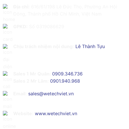
Địa chỉ:
616/61/198 Lê Đức Thọ, Phường An Hội
Đông, Thành phố Hồ Chí Minh, Việt Nam
GPKD:
Số 0319086629
Chịu trách nhiệm nội dung:
Lê Thành Tựu
Sales 1 Mr Quân:
0909.346.736
Sales 2 Mr Lâm:
0901.940.968
Email:
sales@wetechviet.vn
Website:
www.wetechviet.vn