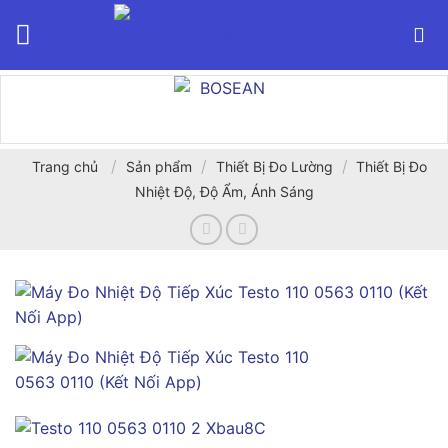
Bỏ
qua
nội
dung
/
/
/
Trang chủ
Sản phẩm
Thiết Bị Đo Lường
Thiết Bị Đo
Nhiệt Độ, Độ Ẩm, Ánh Sáng