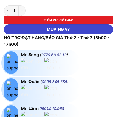
Máy Đo Nhiệt Độ Tiếp Xúc Testo 110 0563 0110 (Kết Nối App) 
THÊM VÀO GIỎ HÀNG
MUA NGAY
HỖ TRỢ ĐẶT HÀNG/BÁO GIÁ Thứ 2 - Thứ 7 (8h00 -
17h00)
Mr. Song
(
0779.68.68.19
)
Mr. Quân
(
0909.346.736
)
Mr. Lâm
(
0901.940.968
)