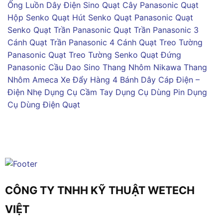
Ống Luồn Dây Điện Sino
Quạt Cây Panasonic
Quạt
Hộp Senko
Quạt Hút Senko
Quạt Panasonic
Quạt
Senko
Quạt Trần Panasonic
Quạt Trần Panasonic 3
Cánh
Quạt Trần Panasonic 4 Cánh
Quạt Treo Tường
Panasonic
Quạt Treo Tường Senko
Quạt Đứng
Panasonic
Cầu Dao Sino
Thang Nhôm Nikawa
Thang
Nhôm Ameca
Xe Đẩy Hàng 4 Bánh
Dây Cáp Điện –
Điện Nhẹ
Dụng Cụ Cầm Tay
Dụng Cụ Dùng Pin
Dụng
Cụ Dùng Điện
Quạt
CÔNG TY TNHH KỸ THUẬT WETECH
VIỆT