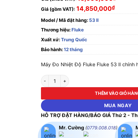
₫
14,850,000
Giá (gồm VAT):
Model / Mã đặt hàng:
53 II
Thương hiệu:
Fluke
Xuất xứ:
Trung Quốc
Bảo hành:
12 tháng
Máy Đo Nhiệt Độ Fluke Fluke 53 II chính h
Máy Đo Nhiệt Độ Fluke Fluke 53 II số lượng
THÊM VÀO GIỎ HÀ
MUA NGAY
HỖ TRỢ ĐẶT HÀNG/BÁO GIÁ Thứ 2 - Thứ
Mr. Cường
(
0779.008.018
)