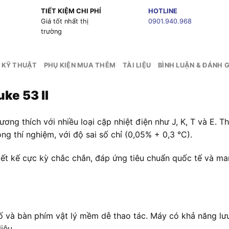
TIẾT KIỆM CHI PHÍ
HOTLINE
g
Giá tốt nhất thị
0901.940.968
trường
 KỸ THUẬT
PHỤ KIỆN MUA THÊM
TÀI LIỆU
BÌNH LUẬN & ĐÁNH G
uke 53 II
, tương thích với nhiều loại cặp nhiệt điện như J, K, T và E
g thí nghiệm, với độ sai số chỉ (0,05% + 0,3 °C).
ết kế cực kỳ chắc chắn, đáp ứng tiêu chuẩn quốc tế và man
ố và bàn phím vật lý mềm dễ thao tác. Máy có khả năng lưu 
iệu.