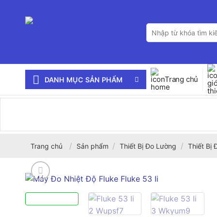
Bỏ
qua
Tìm
nội
kiếm:
dung
Trang chủ
DANH MỤC SẢN PHẨM
/
/
/
Trang chủ
Sản phẩm
Thiết Bị Đo Lường
Thiết Bị