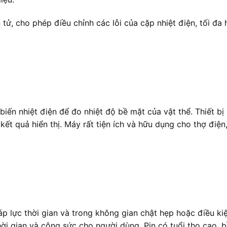
 tử, cho phép điều chỉnh các lỗi của cặp nhiệt điện, tối đa
biến nhiệt điện để đo nhiệt độ bề mặt của vật thể. Thiết b
ết quả hiển thị. Máy rất tiện ích và hữu dụng cho thợ điện
p lực thời gian và trong không gian chật hẹp hoặc điều ki
thời gian và công sức cho người dùng. Pin có tuổi thọ cao, b