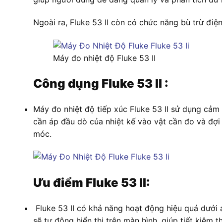
Ngoài ra, Fluke 53 II còn có chức năng bù trừ điện
Máy đo nhiệt độ Fluke 53 II
Công dụng Fluke 53 II :
Máy đo nhiệt độ tiếp xúc Fluke 53 II sử dụng cảm 
cần áp đầu dò của nhiệt kế vào vật cần đo và đợi k
móc.
Ưu điểm Fluke 53 II:
Fluke 53 II có khả năng hoạt động hiệu quả dưới á
sẽ tự động hiển thị trên màn hình, giúp tiết kiệm 