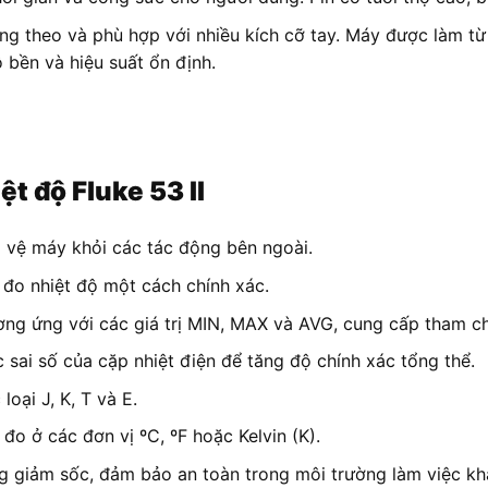
g theo và phù hợp với nhiều kích cỡ tay. Máy được làm từ c
 bền và hiệu suất ổn định.
ệt độ Fluke 53 II
 vệ máy khỏi các tác động bên ngoài.
đo nhiệt độ một cách chính xác.
ương ứng với các giá trị MIN, MAX và AVG, cung cấp tham ch
 sai số của cặp nhiệt điện để tăng độ chính xác tổng thể.
loại J, K, T và E.
đo ở các đơn vị ºC, ºF hoặc Kelvin (K).
 giảm sốc, đảm bảo an toàn trong môi trường làm việc khắ