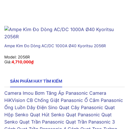
Ampe Kìm Đo Dòng AC/DC 1000A Ø40 Kyoritsu 2056R
Model:
2056R
Giá:
4,710,000
₫
SẢN PHẨM HAY TÌM KIẾM
Camera Imou
Bơm Tăng Áp Panasonic
Camera
HiKVision
CB Chống Giật Panasonic
Ổ Cắm Panasonic
Ống Luồn Dây Điện Sino
Quạt Cây Panasonic
Quạt
Hộp Senko
Quạt Hút Senko
Quạt Panasonic
Quạt
Senko
Quạt Trần Panasonic
Quạt Trần Panasonic 3
Cánh
Quạt Trần Panasonic 4 Cánh
Quạt Treo Tường