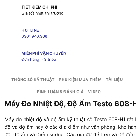
TIẾT KIỆM CHI PHÍ
Giá tốt nhất thị trường
HOTLINE
0901.940.968
MIỄN PHÍ VẬN CHUYỂN
Đơn hàng > 3 triệu
THÔNG SỐ KỸ THUẬT
PHỤ KIỆN MUA THÊM
TÀI LIỆU
BÌNH LUẬN & ĐÁNH GIÁ
VIDEO
Máy Đo Nhiệt Độ, Độ Ẩm Testo 608-
Máy đo nhiệt độ và độ ẩm kỹ thuật số Testo 608-H1 rất lý
độ và độ ẩm này ở các địa điểm như văn phòng, kho hàng
độ, độ ẩm và điểm sương. Các giá đỡ để treo và để đứng