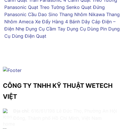
Panasonic
Quạt Treo Tường Senko
Quạt Đứng
Panasonic
Cầu Dao Sino
Thang Nhôm Nikawa
Thang
Nhôm Ameca
Xe Đẩy Hàng 4 Bánh
Dây Cáp Điện –
Điện Nhẹ
Dụng Cụ Cầm Tay
Dụng Cụ Dùng Pin
Dụng
Cụ Dùng Điện
Quạt
CÔNG TY TNHH KỸ THUẬT WETECH
VIỆT
Địa chỉ:
616/61/198 Lê Đức Thọ, Phường An Hội
Đông, Thành phố Hồ Chí Minh, Việt Nam