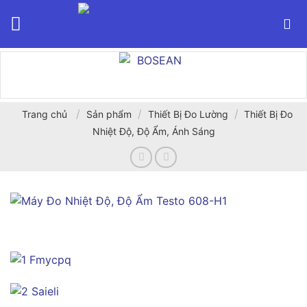
Bỏ
qua
nội
dung
/
/
/
Trang chủ
Sản phẩm
Thiết Bị Đo Lường
Thiết Bị Đo
Nhiệt Độ, Độ Ẩm, Ánh Sáng