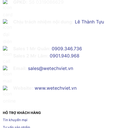
GPKD:
Số 0319086629
Chịu trách nhiệm nội dung:
Lê Thành Tựu
Sales 1 Mr Quân:
0909.346.736
Sales 2 Mr Lâm:
0901.940.968
Email:
sales@wetechviet.vn
Website:
www.wetechviet.vn
HỖ TRỢ KHÁCH HÀNG
Tin khuyến mại
Tư vấn sản phẩm