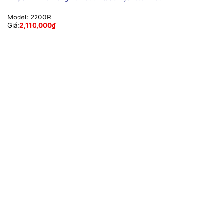
Model:
2200R
Giá:
2,110,000
₫