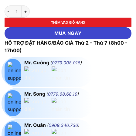
Máy Đo Nhiệt Độ, Độ Ẩm Testo 608-H1 số lượng
THÊM VÀO GIỎ HÀNG
MUA NGAY
HỖ TRỢ ĐẶT HÀNG/BÁO GIÁ Thứ 2 - Thứ 7 (8h00 -
17h00)
Mr. Cường
(
0779.008.018
)
Mr. Song
(
0779.68.68.19
)
Mr. Quân
(
0909.346.736
)