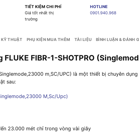
TIẾT KIỆM CHI PHÍ
HOTLINE
g
Giá tốt nhất thị
0901.940.968
trường
 KỸ THUẬT
PHỤ KIỆN MUA THÊM
TÀI LIỆU
BÌNH LUẬN & ĐÁNH G
uang FLUKE FIBR-1-SHOTPRO (Singlem
inglemode,23000 m,SC/UPC) là một thiết bị chuyên dụng đ
ật sau:
ến 23.000 mét chỉ trong vòng vài giây