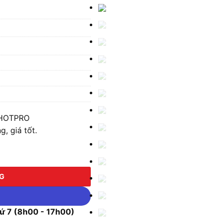
SHOTPRO
, giá tốt.
PRO (Singlemode,23000 M,SC/UPC) số lượng
NG
 7 (8h00 - 17h00)