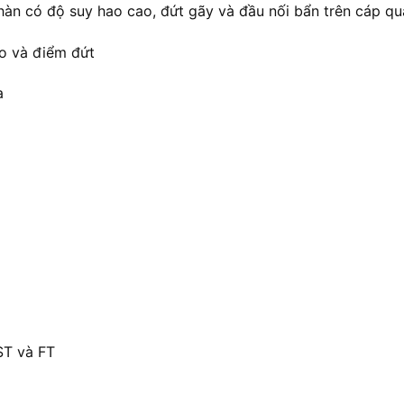
 hàn có độ suy hao cao, đứt gãy và đầu nối bẩn trên cáp q
ao và điểm đứt
a
ST và FT