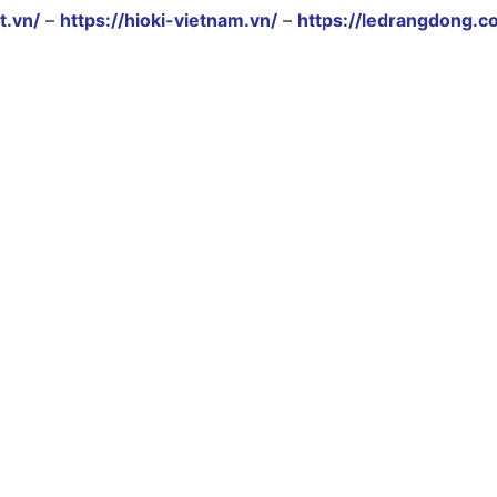
t.vn/
–
https://hioki-vietnam.vn/
–
https://ledrangdong.c