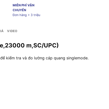
MIỄN PHÍ VẬN
CHUYỂN
Đơn hàng > 3 triệu
IÁ
VIDEO
ode,23000 m,SC/UPC)
ể kiểm tra và đo lường cáp quang singlemode.