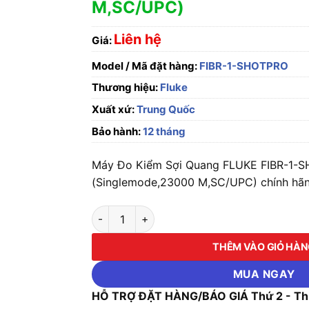
M,SC/UPC)
Liên hệ
Giá:
Model / Mã đặt hàng:
FIBR-1-SHOTPRO
Thương hiệu:
Fluke
Xuất xứ:
Trung Quốc
Bảo hành:
12 tháng
Máy Đo Kiểm Sợi Quang FLUKE FIBR-1-
(Singlemode,23000 M,SC/UPC) chính hãng
Máy Đo Kiểm Sợi Quang FLUKE FIBR-1-SHOT
THÊM VÀO GIỎ HÀ
MUA NGAY
HỖ TRỢ ĐẶT HÀNG/BÁO GIÁ Thứ 2 - Thứ