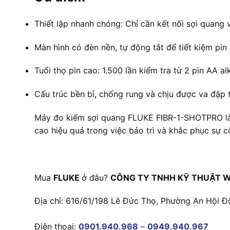
Thiết lập nhanh chóng: Chỉ cần kết nối sợi quang 
Màn hình có đèn nền, tự động tắt để tiết kiệm pin
Tuổi thọ pin cao: 1.500 lần kiểm tra từ 2 pin AA al
Cấu trúc bền bỉ, chống rung và chịu được va đập 
Máy đo kiểm sợi quang FLUKE FIBR-1-SHOTPRO là cô
cao hiệu quả trong việc bảo trì và khắc phục sự 
Mua
FLUKE
ở đâu?
CÔNG TY TNHH KỸ THUẬT W
Địa chỉ: 616/61/198 Lê Đức Thọ, Phường An Hội Đ
Điện thoại:
0901.940.968
–
0949.940.967