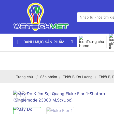
Bỏ
qua
Tìm
nội
kiếm:
dung
Trang chủ
DANH MỤC SẢN PHẨM
/
/
/
Trang chủ
Sản phẩm
Thiết Bị Đo Lường
Thiết Bị