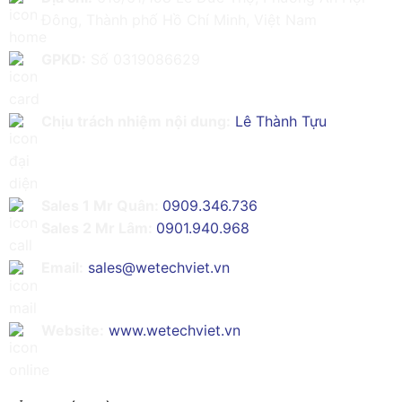
Đông, Thành phố Hồ Chí Minh, Việt Nam
GPKD:
Số 0319086629
Chịu trách nhiệm nội dung:
Lê Thành Tựu
Sales 1 Mr Quân:
0909.346.736
Sales 2 Mr Lâm:
0901.940.968
Email:
sales@wetechviet.vn
Website:
www.wetechviet.vn