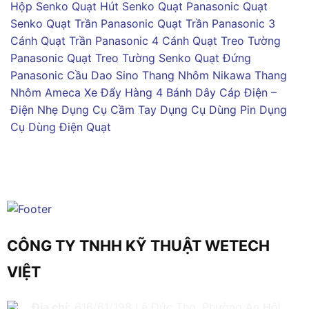
Hộp Senko
Quạt Hút Senko
Quạt Panasonic
Quạt
Senko
Quạt Trần Panasonic
Quạt Trần Panasonic 3
Cánh
Quạt Trần Panasonic 4 Cánh
Quạt Treo Tường
Panasonic
Quạt Treo Tường Senko
Quạt Đứng
Panasonic
Cầu Dao Sino
Thang Nhôm Nikawa
Thang
Nhôm Ameca
Xe Đẩy Hàng 4 Bánh
Dây Cáp Điện –
Điện Nhẹ
Dụng Cụ Cầm Tay
Dụng Cụ Dùng Pin
Dụng
Cụ Dùng Điện
Quạt
CÔNG TY TNHH KỸ THUẬT WETECH
VIỆT
Địa chỉ:
616/61/198 Lê Đức Thọ, Phường An Hội