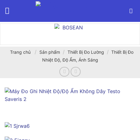
Bỏ
qua
nội
dung
/
/
/
Trang chủ
Sản phẩm
Thiết Bị Đo Lường
Thiết Bị Đo
Nhiệt Độ, Độ Ẩm, Ánh Sáng