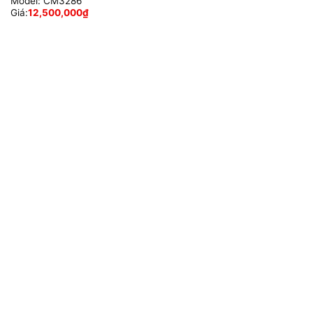
Model:
CM3286
Giá:
12,500,000
₫