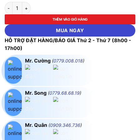
Máy Đo Đa Năng Testo 570-2 (Nhiệt Độ, Áp Suất, Chân Không,
THÊM VÀO GIỎ HÀNG
MUA NGAY
HỖ TRỢ ĐẶT HÀNG/BÁO GIÁ Thứ 2 - Thứ 7 (8h00 -
17h00)
Mr. Cường
(
0779.008.018
)
Mr. Song
(
0779.68.68.19
)
Mr. Quân
(
0909.346.736
)