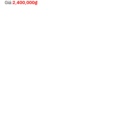
Giá:
2,400,000
₫