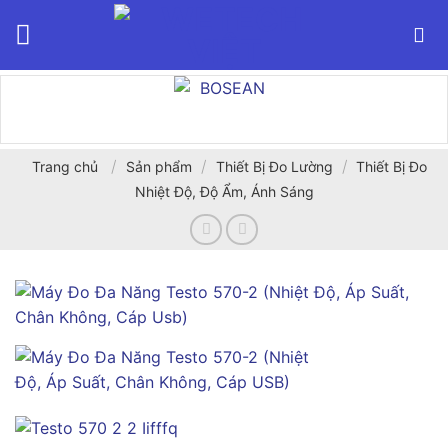
Bỏ
qua
nội
dung
/
/
/
Trang chủ
Sản phẩm
Thiết Bị Đo Lường
Thiết Bị Đo
Nhiệt Độ, Độ Ẩm, Ánh Sáng